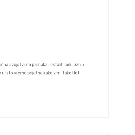
slična svojstvima pamuka i ostalih celuloznih
u isto vreme prijatna kako zimi tako I leti.