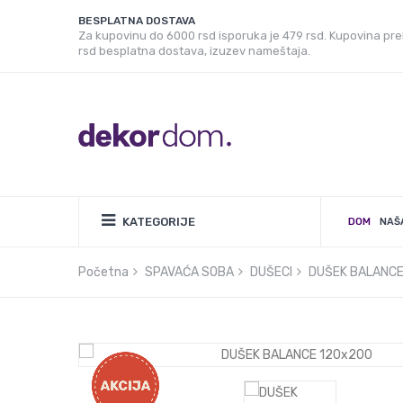
BESPLATNA DOSTAVA
Za kupovinu do 6000 rsd isporuka je 479 rsd. Kupovina pr
rsd besplatna dostava, izuzev nameštaja.
KATEGORIJE
DOM
NAŠ
Početna
SPAVAĆA SOBA
DUŠECI
DUŠEK BALANCE