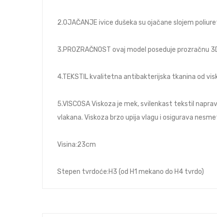
2.OJAČANJE ivice dušeka su ojačane slojem poliur
3.PROZRAČNOST ovaj model poseduje prozračnu 3D 
4.TEKSTIL kvalitetna antibakterijska tkanina od vis
5.VISCOSA Viskoza je mek, svilenkast tekstil napravl
vlakana. Viskoza brzo upija vlagu i osigurava nesmet
Visina:23cm
Stepen tvrdoće:H3 (od H1 mekano do H4 tvrdo)