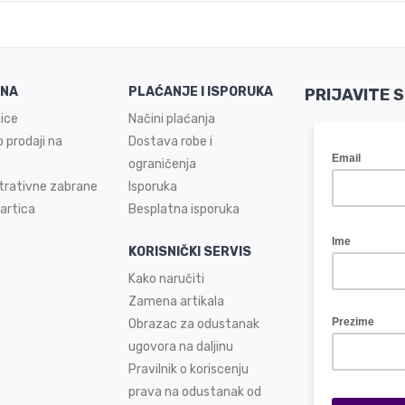
INA
PLAĆANJE I ISPORUKA
PRIJAVITE 
ice
Načini plaćanja
 prodaji na
Dostava robe i
ograničenja
trativne zabrane
Isporuka
artica
Besplatna isporuka
KORISNIČKI SERVIS
Kako naručiti
Zamena artikala
Obrazac za odustanak
ugovora na daljinu
Pravilnik o koriscenju
prava na odustanak od