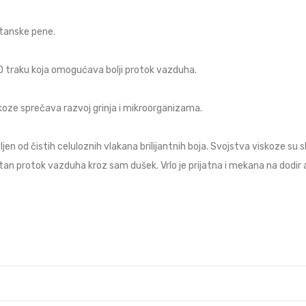
etanske pene.
traku koja omogućava bolji protok vazduha.
koze sprečava razvoj grinja i mikroorganizama.
jen od čistih celuloznih vlakana brilijantnih boja. Svojstva viskoze su 
an protok vazduha kroz sam dušek. Vrlo je prijatna i mekana na dodir a 