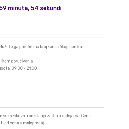
, 59 minuta, 53 sekundi
 Možete ga poručiti na broj korisničkog centra:
ilikom poručivanja.
ubota: 09:00 - 21:00
e se razlikovati od stanja zaliha u radnjama. Cene
ti od cena u maloprodaji.