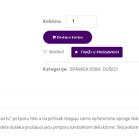
Količina:
Dodaj u korpu
Wishlist
TRAŽI U PRODAVNICI
Kategorije:
SPAVAĆA SOBA
DUŠECI
astu“ potporu telu a na pritisak reaguju samo opterećene opruge do
ela dušeka pružajući jaču potporu lumbalnom delu kičme. Sloj poliu