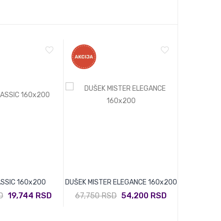
SSIC 160x200
DUŠEK MISTER ELEGANCE 160x200
DUŠEK CLAS
D
19,744 RSD
67,750 RSD
54,200 RSD
46,880 