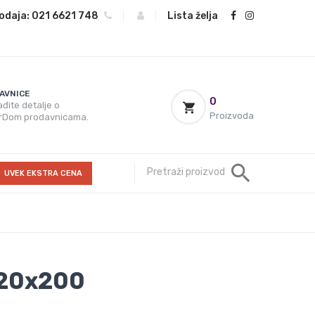
odaja:
021 6621 748
|
|
Lista želja
AVNICE
0
đite detalje o
Proizvoda
rDom prodavnicama.
UVEK EKSTRA CENA
20x200