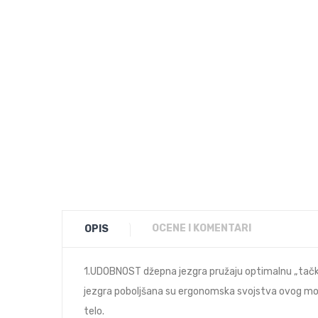
OCENE I KOMENTARI
OPIS
1.UDOBNOST džepna jezgra pružaju optimalnu „tačk
jezgra poboljšana su ergonomska svojstva ovog mod
telo.