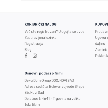
KORISNIČKI NALOG
KUPOV
Već ste registrovani? Ulogujte se ovde
Prodavn
Zaboravljena lozinka
Ugovor o
Registracija
daljinu
Blog
Adminis
Poklon k
Osnovni podaci o firmi
DekorDom Group DOO, NOVI SAD
Adresa sedišta: Bulevar vojvode Stepe
36, Novi Sad
Delatnost: 4641 - Trgovina na veliko
tekstilom