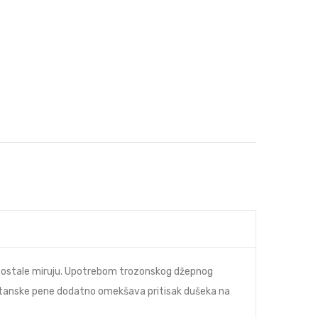
k ostale miruju. Upotrebom trozonskog džepnog
retanske pene dodatno omekšava pritisak dušeka na