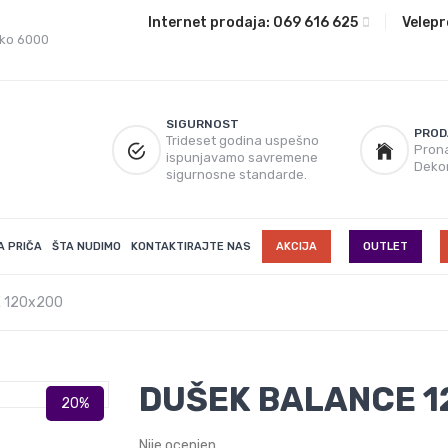
Internet prodaja:
069 616 625
|
Velepr
eko 6000
SIGURNOST
PROD
Trideset godina uspešno
Prona
ispunjavamo savremene
Deko
sigurnosne standarde.
A PRIČA
ŠTA NUDIMO
KONTAKTIRAJTE NAS
AKCIJA
OUTLET
 120x200
DUŠEK BALANCE 1
Nije ocenjen