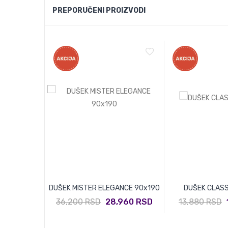
PREPORUČENI PROIZVODI
90x200
DUŠEK MISTER ELEGANCE 90x190
DUŠEK CLASS
,912 RSD
36,200 RSD
28,960 RSD
13,880 RSD