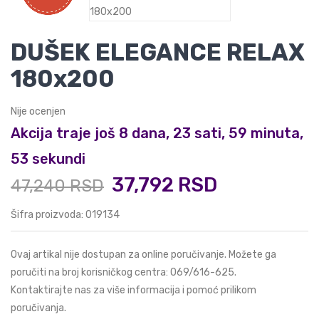
DUŠEK ELEGANCE RELAX
180x200
Nije ocenjen
Akcija traje još 8 dana, 23 sati, 59 minuta,
53 sekundi
37,792 RSD
47,240 RSD
Šifra proizvoda: 019134
Ovaj artikal nije dostupan za online poručivanje. Možete ga
poručiti na broj korisničkog centra:
069/616-625
.
Kontaktirajte nas za više informacija i pomoć prilikom
poručivanja.