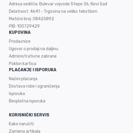
Adresa sedišta: Bulevar vojvode Stepe 36, Novi Sad
Delatnost: 4641 - Trgovina na veliko tekstilom
Matični broj: 08425892
PIB: 100729429
KUPOVINA
Prodavnice
Ugovor o prodaji na
daljinu
Administrativne zabrane
Poklon kartica
PLAĆANJE I ISPORUKA
Načini plaćanja
Dostava robe i ograničenja
Isporuka
Besplatna isporuka
KORISNIČKI SERVIS
Kako naručiti
Zamena artikala