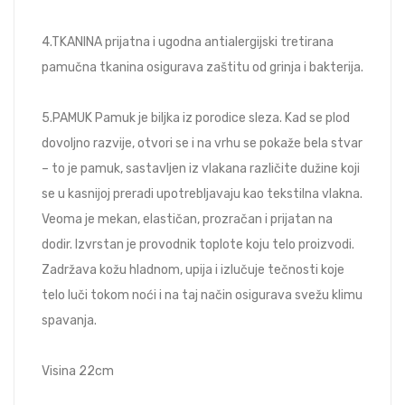
4.TKANINA prijatna i ugodna antialergijski tretirana
pamučna tkanina osigurava zaštitu od grinja i bakterija.
5.PAMUK Pamuk je biljka iz porodice sleza. Kad se plod
dovoljno razvije, otvori se i na vrhu se pokaže bela stvar
– to je pamuk, sastavljen iz vlakana različite dužine koji
se u kasnijoj preradi upotrebljavaju kao tekstilna vlakna.
Veoma je mekan, elastičan, prozračan i prijatan na
dodir. Izvrstan je provodnik toplote koju telo proizvodi.
Zadržava kožu hladnom, upija i izlučuje tečnosti koje
telo luči tokom noći i na taj način osigurava svežu klimu
spavanja.
Visina 22cm