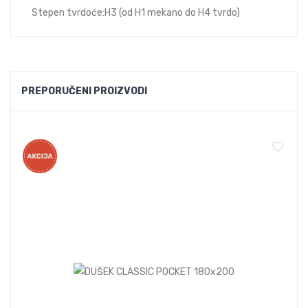
Stepen tvrdoće:H3 (od H1 mekano do H4 tvrdo)
PREPORUČENI PROIZVODI