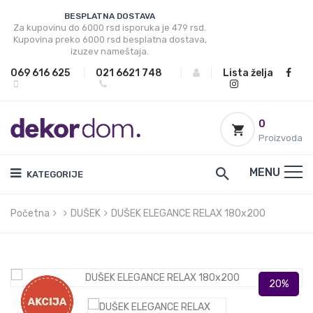
BESPLATNA DOSTAVA
Za kupovinu do 6000 rsd isporuka je 479 rsd.
Kupovina preko 6000 rsd besplatna dostava,
izuzev nameštaja.
069 616 625
|
021 6621 748
|
|
Lista želja
0
Proizvoda
MENU
KATEGORIJE
Početna
DUŠEK
DUŠEK ELEGANCE RELAX 180x200