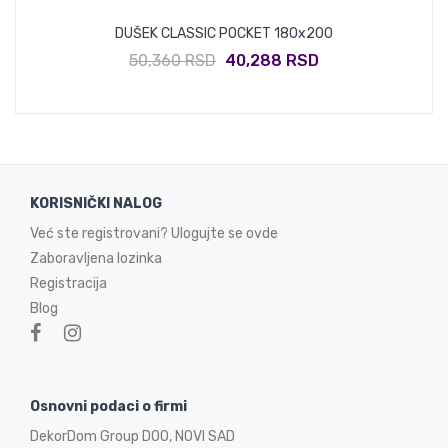
DUŠEK CLASSIC POCKET 180x200
50,360 RSD
40,288 RSD
KORISNIČKI NALOG
Već ste registrovani? Ulogujte se ovde
Zaboravljena lozinka
Registracija
Blog
Osnovni podaci o firmi
DekorDom Group DOO, NOVI SAD