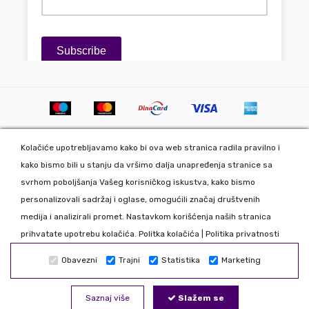
Kolačiće upotrebljavamo kako bi ova web stranica radila pravilno i
kako bismo bili u stanju da vršimo dalja unapređenja stranice sa
svrhom poboljšanja Vašeg korisničkog iskustva, kako bismo
personalizovali sadržaj i oglase, omogućili značaj društvenih
Copyright 2020 DekorDom Group DOO. All Rights Reserved. Web
medija i analizirali promet. Nastavkom korišćenja naših stranica
development: CMS by Global Webmasters -
prihvatate upotrebu kolačića.
Politka kolačića
|
Politika privatnosti
Izrada internet prodavnice
i
SEO
by
www.wbsdigital.com
Obavezni
Trajni
Statistika
Marketing
Sve podatke koje unosite na našoj online prodavnici koristimo
isključivo u našoj kompaniji tako da možete biti bezbedni da Vaše
Saznaj više
Slažem se
podatke nećemo davati trećim licima. Nastojimo da što realnije