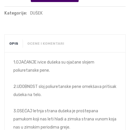
Kategorije:
DUŠEK
OPIS
OCENE I KOMENTARI
1.OJAČANJE ivice dušeka su ojačane slojem
poliuretanske pene.
2.UDOBNOST sloj poliuretanske pene omekšava pritisak
dušeka na telo.
3.OSEĆAJ letnja strana dušeka je proštepana
pamukom koji nas leti hladi a zimska strana vunom koja
nas u zimskim periodima greje.