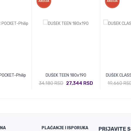
POCKET-Philip
DUŠEK TEEN 180x190
DUŠEK CLASS
34,180 RSD
27,344 RSD
19,660 RS
INA
PLAĆANJE I ISPORUKA
PRIJAVITE 