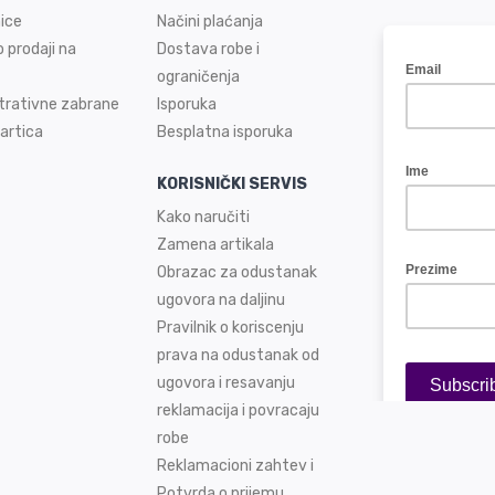
ice
Načini plaćanja
 prodaji na
Dostava robe i
ograničenja
trativne zabrane
Isporuka
artica
Besplatna isporuka
KORISNIČKI SERVIS
Kako naručiti
Zamena artikala
Obrazac za odustanak
ugovora na daljinu
Pravilnik o koriscenju
prava na odustanak od
ugovora i resavanju
reklamacija i povracaju
robe
Reklamacioni zahtev i
Potvrda o prijemu