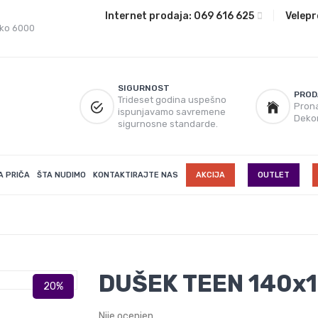
Internet prodaja:
069 616 625
|
Velepr
eko 6000
SIGURNOST
PROD
Trideset godina uspešno
Prona
ispunjavamo savremene
Deko
sigurnosne standarde.
A PRIČA
ŠTA NUDIMO
KONTAKTIRAJTE NAS
AKCIJA
OUTLET
DUŠEK TEEN 140x
Nije ocenjen