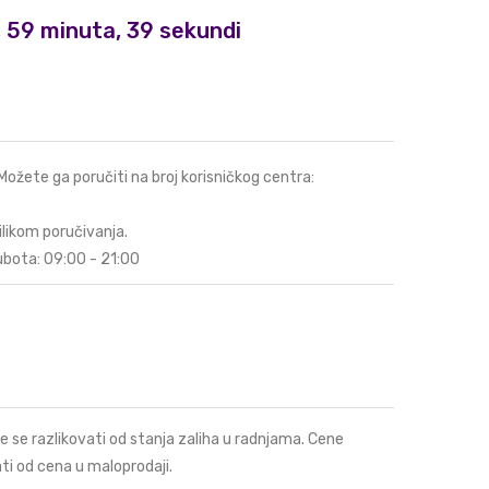
i, 59 minuta, 38 sekundi
 Možete ga poručiti na broj korisničkog centra:
ilikom poručivanja.
ubota: 09:00 - 21:00
e se razlikovati od stanja zaliha u radnjama. Cene
ti od cena u maloprodaji.