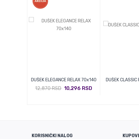
NCE 140x190
DUŠEK ELEGANCE RELAX 70x140
DUŠEK CLASSIC 
,424 RSD
12,870 RSD
10,296 RSD
KORISNIČKI NALOG
KUPOV