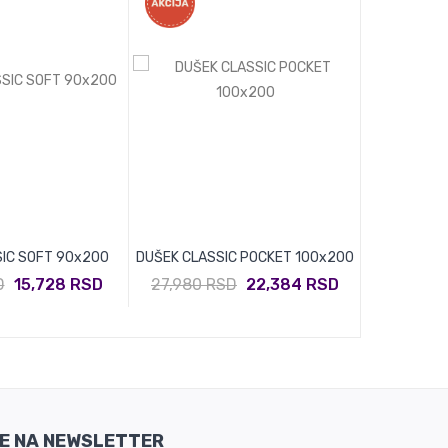
IC SOFT 90x200
DUŠEK CLASSIC POCKET 100x200
DUŠEK CLAS
D
15,728 RSD
27,980 RSD
22,384 RSD
SE NA NEWSLETTER