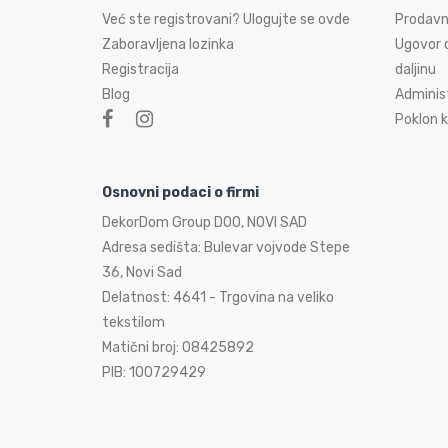
Već ste registrovani? Ulogujte se ovde
Prodavn
Zaboravljena lozinka
Ugovor o
Registracija
daljinu
Blog
Adminis
Poklon k
Osnovni podaci o firmi
DekorDom Group DOO, NOVI SAD
Adresa sedišta: Bulevar vojvode Stepe
36, Novi Sad
Delatnost: 4641 - Trgovina na veliko
tekstilom
Matični broj: 08425892
PIB: 100729429