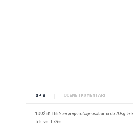
OCENE I KOMENTARI
OPIS
1.DUŠEK TEEN se preporučuje osobama do 70kg teles
telesne težine.