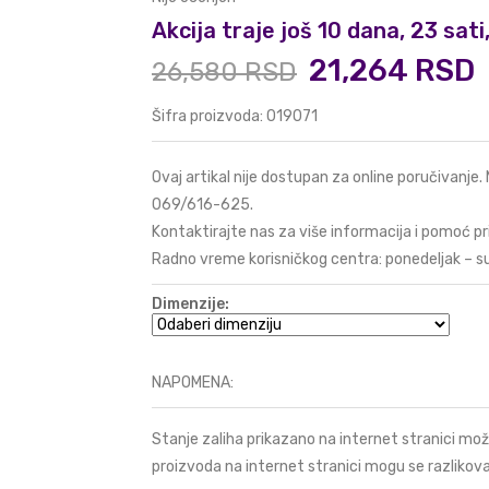
Akcija traje još 10 dana, 23 sat
21,264 RSD
26,580 RSD
Šifra proizvoda: 019071
Ovaj artikal nije dostupan za online poručivanje.
069/616-625
.
Kontaktirajte nas za više informacija i pomoć pr
Radno vreme korisničkog centra: ponedeljak – s
Dimenzije:
NAPOMENA:
Stanje zaliha prikazano na internet stranici mož
proizvoda na internet stranici mogu se razlikova