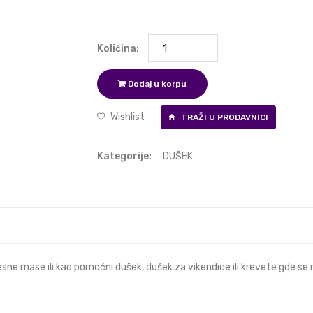
Količina:
Dodaj u korpu
Wishlist
TRAŽI U PRODAVNICI
Kategorije:
DUŠEK
ne mase ili kao pomoćni dušek, dušek za vikendice ili krevete gde se