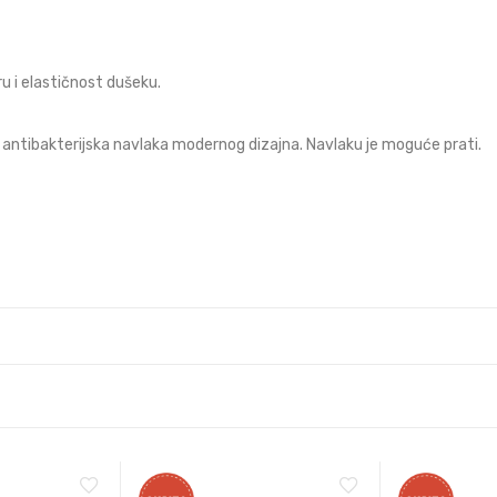
u i elastičnost dušeku.
antibakterijska navlaka modernog dizajna. Navlaku je moguće prati.