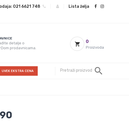
odaja:
021 6621 748
|
|
Lista želja
AVNICE
0
đite detalje o
Proizvoda
rDom prodavnicama.
UVEK EKSTRA CENA
190