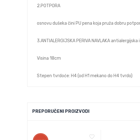
2.POTPORA
osnovu dušeka čini PU pena koja pruža dobru potpor
3.ANTIALERGIJSKA PERIVA NAVLAKA antialergijska i 
Visina 18cm
Stepen tvrdoće: H4 (od H1 mekano do H4 tvrdo)
PREPORUČENI PROIZVODI