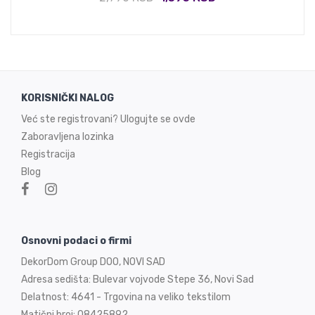
KORISNIČKI NALOG
Već ste registrovani? Ulogujte se ovde
Zaboravljena lozinka
Registracija
Blog
Osnovni podaci o firmi
DekorDom Group DOO, NOVI SAD
Adresa sedišta: Bulevar vojvode Stepe 36, Novi Sad
Delatnost: 4641 - Trgovina na veliko tekstilom
Matični broj: 08425892