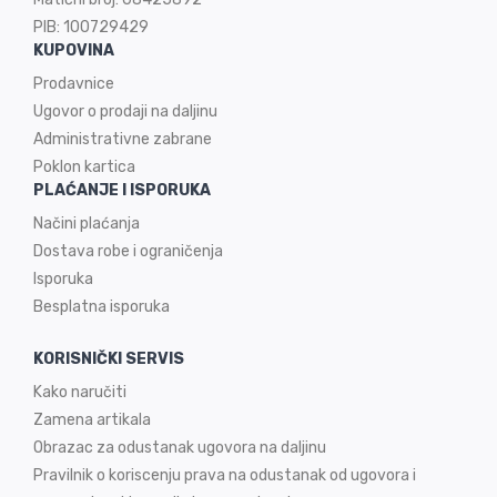
PIB: 100729429
KUPOVINA
Prodavnice
Ugovor o prodaji na
daljinu
Administrativne zabrane
Poklon kartica
PLAĆANJE I ISPORUKA
Načini plaćanja
Dostava robe i ograničenja
Isporuka
Besplatna isporuka
KORISNIČKI SERVIS
Kako naručiti
Zamena artikala
Obrazac za odustanak ugovora na daljinu
Pravilnik o koriscenju prava na odustanak od ugovora i