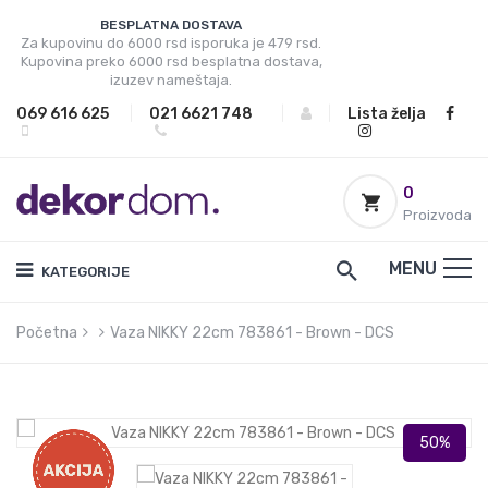
BESPLATNA DOSTAVA
Za kupovinu do 6000 rsd isporuka je 479 rsd.
Kupovina preko 6000 rsd besplatna dostava,
izuzev nameštaja.
069 616 625
|
021 6621 748
|
|
Lista želja
0
Proizvoda
MENU
KATEGORIJE
Početna
Vaza NIKKY 22cm 783861 - Brown - DCS