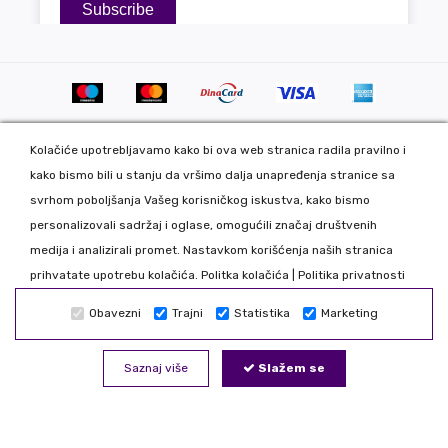
Kolačiće upotrebljavamo kako bi ova web stranica radila pravilno i
kako bismo bili u stanju da vršimo dalja unapređenja stranice sa
svrhom poboljšanja Vašeg korisničkog iskustva, kako bismo
personalizovali sadržaj i oglase, omogućili značaj društvenih
Copyright 2020 DekorDom Group DOO. All Rights Reserved. Web
medija i analizirali promet. Nastavkom korišćenja naših stranica
development: CMS by Global Webmasters -
prihvatate upotrebu kolačića.
Politka kolačića
|
Politika privatnosti
Izrada internet prodavnice
i
SEO
by
www.wbsdigital.com
Obavezni
Trajni
Statistika
Marketing
Sve podatke koje unosite na našoj online prodavnici koristimo
isključivo u našoj kompaniji tako da možete biti bezbedni da Vaše
Saznaj više
Slažem se
podatke nećemo davati trećim licima. Nastojimo da što realnije
prikažemo sve proizvode, odstupanje je moguće. Zabranjeno je
kopiranje i preuzimanje bilo kog dela internet prezentacije.