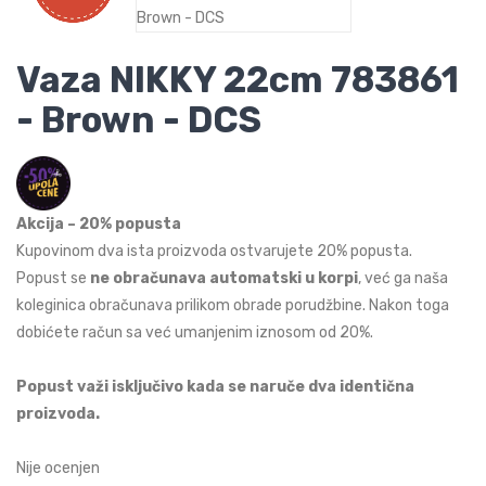
Vaza NIKKY 22cm 783861
- Brown - DCS
Akcija – 20% popusta
Kupovinom dva ista proizvoda ostvarujete 20% popusta.
Popust se
ne obračunava automatski u korpi
, već ga naša
koleginica obračunava prilikom obrade porudžbine. Nakon toga
dobićete račun sa već umanjenim iznosom od 20%.
Popust važi isključivo kada se naruče dva identična
proizvoda.
Nije ocenjen