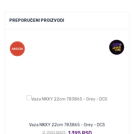
PREPORUČENI PROIZVODI
Vaza NIKKY 22cm 783865 - Grey - DCS
2,790 RSD
1,395 RSD