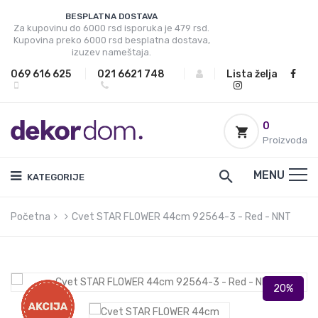
BESPLATNA DOSTAVA
Za kupovinu do 6000 rsd isporuka je 479 rsd.
Kupovina preko 6000 rsd besplatna dostava,
izuzev nameštaja.
069 616 625
|
021 6621 748
|
|
Lista želja
0
Proizvoda
MENU
KATEGORIJE
Početna
Cvet STAR FLOWER 44cm 92564-3 - Red - NNT