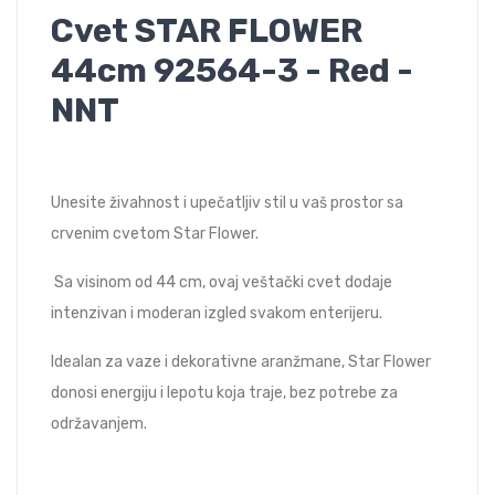
Cvet STAR FLOWER
44cm 92564-3 - Red -
NNT
Unesite živahnost i upečatljiv stil u vaš prostor sa
crvenim cvetom Star Flower.
Sa visinom od 44 cm, ovaj veštački cvet dodaje
intenzivan i moderan izgled svakom enterijeru.
Idealan za vaze i dekorativne aranžmane, Star Flower
donosi energiju i lepotu koja traje, bez potrebe za
održavanjem.