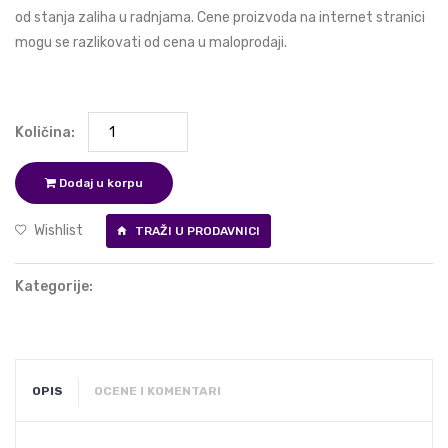
od stanja zaliha u radnjama. Cene proizvoda na internet stranici
mogu se razlikovati od cena u maloprodaji.
Količina:
Dodaj u korpu
Wishlist
TRAŽI U PRODAVNICI
Kategorije:
OPIS
OCENE I KOMENTARI