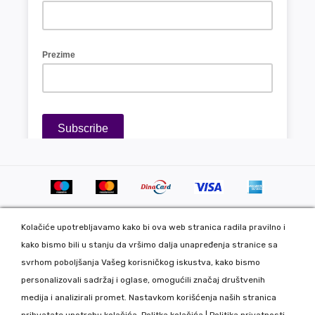
Kolačiće upotrebljavamo kako bi ova web stranica radila pravilno i
kako bismo bili u stanju da vršimo dalja unapređenja stranice sa
svrhom poboljšanja Vašeg korisničkog iskustva, kako bismo
personalizovali sadržaj i oglase, omogućili značaj društvenih
Copyright 2020 DekorDom Group DOO. All Rights Reserved. Web
medija i analizirali promet. Nastavkom korišćenja naših stranica
development: CMS by Global Webmasters -