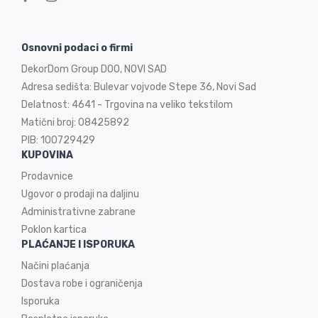
Osnovni podaci o firmi
DekorDom Group DOO, NOVI SAD
Adresa sedišta: Bulevar vojvode Stepe 36, Novi Sad
Delatnost: 4641 - Trgovina na veliko tekstilom
Matični broj: 08425892
PIB: 100729429
KUPOVINA
Prodavnice
Ugovor o prodaji na
daljinu
Administrativne zabrane
Poklon kartica
PLAĆANJE I ISPORUKA
Načini plaćanja
Dostava robe i ograničenja
Isporuka