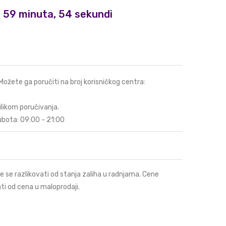
i, 59 minuta, 53 sekundi
 Možete ga poručiti na broj korisničkog centra:
ilikom poručivanja.
ubota: 09:00 - 21:00
e se razlikovati od stanja zaliha u radnjama. Cene
ti od cena u maloprodaji.