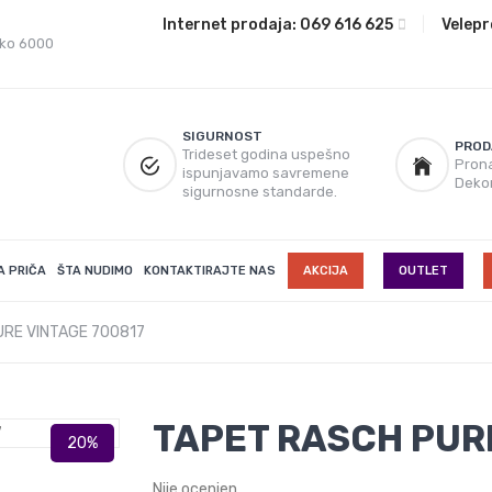
Internet prodaja:
069 616 625
|
Velepr
eko 6000
SIGURNOST
PROD
Trideset godina uspešno
Prona
ispunjavamo savremene
Deko
sigurnosne standarde.
A PRIČA
ŠTA NUDIMO
KONTAKTIRAJTE NAS
AKCIJA
OUTLET
URE VINTAGE 700817
TAPET RASCH PUR
Nije ocenjen