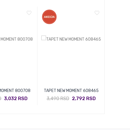
MOMENT 800708
TAPET NEW MOMENT 608465
TAPET HOM
D
3,032 RSD
3,490 RSD
2,792 RSD
2,400