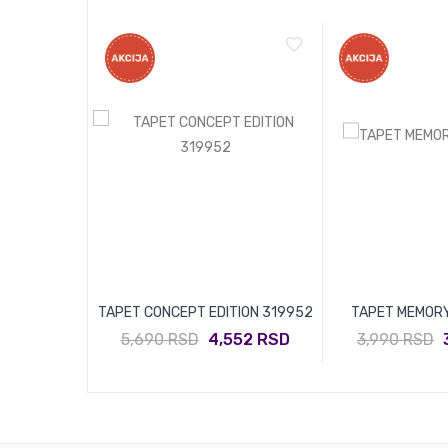
T 609370
TAPET CONCEPT EDITION 319952
TAPET MEMORY
872 RSD
5,690 RSD
4,552 RSD
3,990 RSD