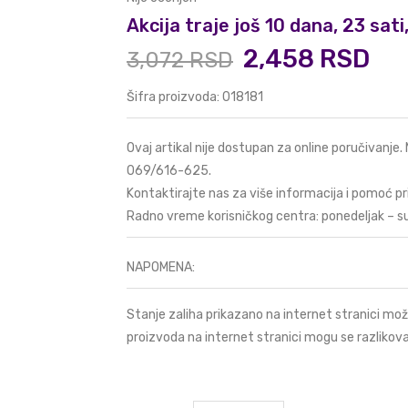
Akcija traje još 10 dana, 23 sat
2,458 RSD
3,072 RSD
Šifra proizvoda: 018181
Ovaj artikal nije dostupan za online poručivanje.
069/616-625
.
Kontaktirajte nas za više informacija i pomoć pr
Radno vreme korisničkog centra: ponedeljak – s
NAPOMENA:
Stanje zaliha prikazano na internet stranici mož
proizvoda na internet stranici mogu se razlikova