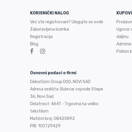
KORISNIČKI NALOG
KUPOV
Već ste registrovani? Ulogujte se ovde
Prodavn
Zaboravljena lozinka
Ugovor o
Registracija
daljinu
Blog
Adminis
Poklon k
Osnovni podaci o firmi
DekorDom Group DOO, NOVI SAD
Adresa sedišta: Bulevar vojvode Stepe
36, Novi Sad
Delatnost: 4641 - Trgovina na veliko
tekstilom
Matični broj: 08425892
PIB: 100729429