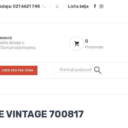
odaja:
021 6621 748
|
|
Lista želja
AVNICE
0
đite detalje o
Proizvoda
rDom prodavnicama.
UVEK EKSTRA CENA
E VINTAGE 700817