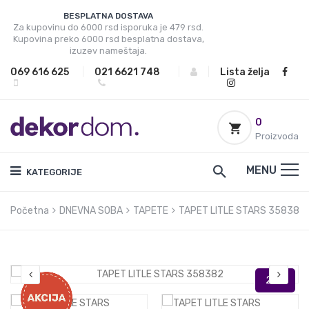
BESPLATNA DOSTAVA
Za kupovinu do 6000 rsd isporuka je 479 rsd.
Kupovina preko 6000 rsd besplatna dostava,
izuzev nameštaja.
069 616 625
|
021 6621 748
|
|
Lista želja
0
Proizvoda
MENU
KATEGORIJE
Početna
DNEVNA SOBA
TAPETE
TAPET LITLE STARS 358382