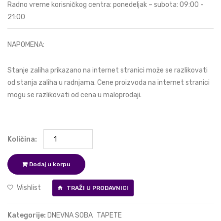
Radno vreme korisničkog centra: ponedeljak – subota: 09:00 -
21:00
NAPOMENA:
Stanje zaliha prikazano na internet stranici može se razlikovati
od stanja zaliha u radnjama. Cene proizvoda na internet stranici
mogu se razlikovati od cena u maloprodaji.
Količina:
Dodaj u korpu
Wishlist
TRAŽI U PRODAVNICI
Kategorije:
DNEVNA SOBA
TAPETE