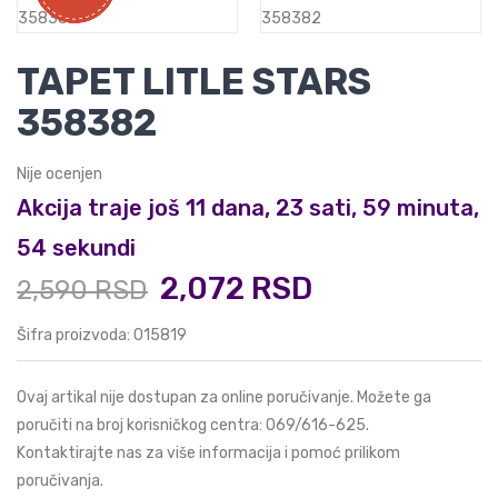
TAPET LITLE STARS
358382
Nije ocenjen
Akcija traje još 11 dana, 23 sati, 59 minuta,
53 sekundi
2,072 RSD
2,590 RSD
Šifra proizvoda: 015819
Ovaj artikal nije dostupan za online poručivanje. Možete ga
poručiti na broj korisničkog centra:
069/616-625
.
Kontaktirajte nas za više informacija i pomoć prilikom
poručivanja.