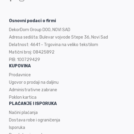
Osnovni podaci o firmi
DekorDom Group DOO, NOVI SAD
Adresa sedišta: Bulevar vojvode Stepe 36, Novi Sad
Delatnost: 4641 - Trgovina na veliko tekstilom
Matični broj: 08425892
PIB: 100729429
KUPOVINA
Prodavnice
Ugovor o prodaji na
daljinu
Administrativne zabrane
Poklon kartica
PLAĆANJE I ISPORUKA
Načini plaćanja
Dostava robe i ograničenja
Isporuka