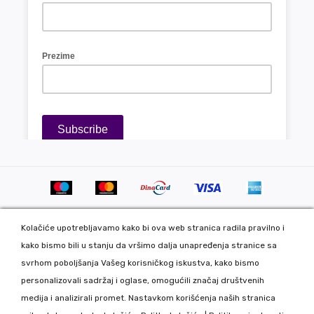
Kolačiće upotrebljavamo kako bi ova web stranica radila pravilno i
kako bismo bili u stanju da vršimo dalja unapređenja stranice sa
svrhom poboljšanja Vašeg korisničkog iskustva, kako bismo
personalizovali sadržaj i oglase, omogućili značaj društvenih
Copyright 2020 DekorDom Group DOO. All Rights Reserved. Web
medija i analizirali promet. Nastavkom korišćenja naših stranica
development: CMS by Global Webmasters -