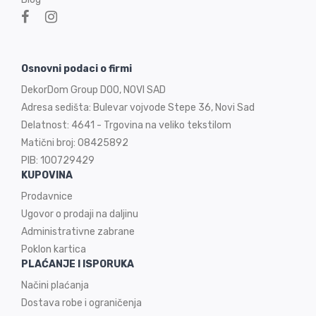
Osnovni podaci o firmi
DekorDom Group DOO, NOVI SAD
Adresa sedišta: Bulevar vojvode Stepe 36, Novi Sad
Delatnost: 4641 - Trgovina na veliko tekstilom
Matični broj: 08425892
PIB: 100729429
KUPOVINA
Prodavnice
Ugovor o prodaji na
daljinu
Administrativne zabrane
Poklon kartica
PLAĆANJE I ISPORUKA
Načini plaćanja
Dostava robe i ograničenja