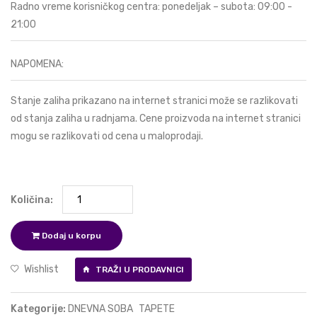
Radno vreme korisničkog centra: ponedeljak – subota: 09:00 -
21:00
NAPOMENA:
Stanje zaliha prikazano na internet stranici može se razlikovati
od stanja zaliha u radnjama. Cene proizvoda na internet stranici
mogu se razlikovati od cena u maloprodaji.
Količina:
Dodaj u korpu
Wishlist
TRAŽI U PRODAVNICI
Kategorije:
DNEVNA SOBA
TAPETE