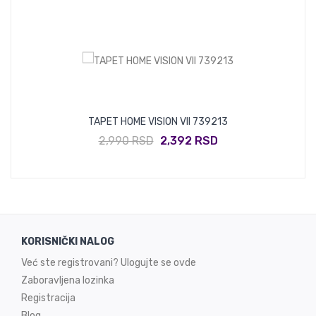
TAPET HOME VISION VII 739213
2,990 RSD
2,392 RSD
KORISNIČKI NALOG
Već ste registrovani? Ulogujte se ovde
Zaboravljena lozinka
Registracija
Blog