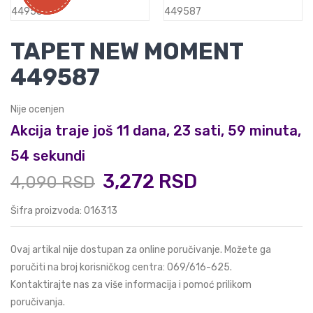
TAPET NEW MOMENT
449587
Nije ocenjen
Akcija traje još 11 dana, 23 sati, 59 minuta,
53 sekundi
3,272 RSD
4,090 RSD
Šifra proizvoda: 016313
Ovaj artikal nije dostupan za online poručivanje. Možete ga
poručiti na broj korisničkog centra:
069/616-625
.
Kontaktirajte nas za više informacija i pomoć prilikom
poručivanja.