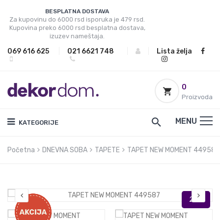
BESPLATNA DOSTAVA
Za kupovinu do 6000 rsd isporuka je 479 rsd.
Kupovina preko 6000 rsd besplatna dostava,
izuzev nameštaja.
069 616 625
|
021 6621 748
|
|
Lista želja
0
Proizvoda
MENU
KATEGORIJE
Početna
DNEVNA SOBA
TAPETE
TAPET NEW MOMENT 449587