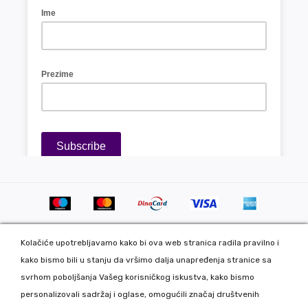
Kolačiće upotrebljavamo kako bi ova web stranica radila pravilno i
kako bismo bili u stanju da vršimo dalja unapređenja stranice sa
svrhom poboljšanja Vašeg korisničkog iskustva, kako bismo
personalizovali sadržaj i oglase, omogućili značaj društvenih
Copyright 2020 DekorDom Group DOO. All Rights Reserved. Web