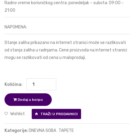
Radno vreme korisničkog centra: ponedeljak – subota: 09:00 -
21:00
NAPOMENA:
Stanje zaliha prikazano na internet stranici može se razlikovati
od stanja zaliha u radnjama. Cene proizvoda na internet stranici
mogu se razlikovati od cena u maloprodaji.
Količina:
Dodaj u korpu
Wishlist
TRAŽI U PRODAVNICI
Kategorije:
DNEVNA SOBA
TAPETE