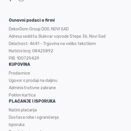
Osnovni podaci o firmi
DekorDom Group DOO, NOVI SAD
Adresa sedišta: Bulevar vojvode Stepe 36, Novi Sad
Delatnost: 4641 - Trgovina na veliko tekstilom
Matični broj: 08425892
PIB: 100729429
KUPOVINA
Prodavnice
Ugovor o prodaji na
daljinu
Administrativne zabrane
Poklon kartica
PLAĆANJE I ISPORUKA
Načini plaćanja
Dostava robe i ograničenja
Isporuka