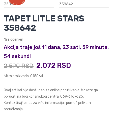
TAPET LITLE STARS
358642
Nije ocenjen
Akcija traje još 11 dana, 23 sati, 59 minuta,
53 sekundi
2,072 RSD
2,590 RSD
Šifra proizvoda: 015864
Ovaj artikal nije dostupan za online poručivanje. Možete ga
poručiti na broj korisničkog centra:
069/616-625
.
Kontaktirajte nas za više informacija i pomoć prilikom
poručivanja.