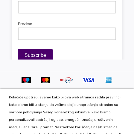
Kolačiće upotrebljavamo kako bi ova web stranica radila pravilno i
kako bismo bili u stanju da vršimo dalja unapređenja stranice sa
svrhom poboljšanja Vašeg korisničkog iskustva, kako bismo
personalizovali sadržaj i oglase, omogućili značaj društvenih
Copyright 2020 DekorDom Group DOO. All Rights Reserved. Web
medija i analizirali promet. Nastavkom korišćenja naših stranica
development: CMS by Global Webmasters -