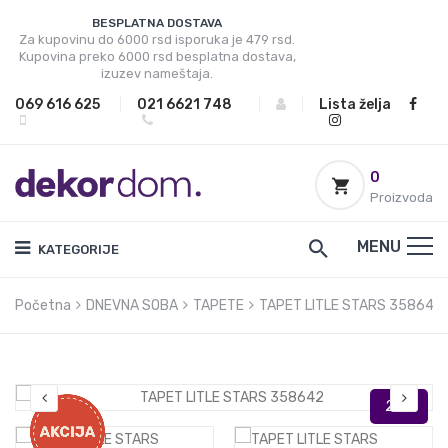
BESPLATNA DOSTAVA
Za kupovinu do 6000 rsd isporuka je 479 rsd.
Kupovina preko 6000 rsd besplatna dostava,
izuzev nameštaja.
069 616 625
|
021 6621 748
|
|
Lista želja
0
Proizvoda
MENU
KATEGORIJE
Početna
DNEVNA SOBA
TAPETE
TAPET LITLE STARS 358642