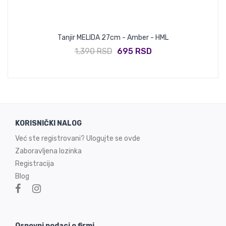
Tanjir MELIDA 27cm - Amber - HML
1,390 RSD
695 RSD
KORISNIČKI NALOG
Već ste registrovani? Ulogujte se ovde
Zaboravljena lozinka
Registracija
Blog
Osnovni podaci o firmi