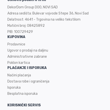
DekorDom Group DOO, NOVI SAD
Adresa sedišta: Bulevar vojvode Stepe 36, Novi Sad
Delatnost: 4641 - Trgovina na veliko tekstilom
Matični broj: 08425892
PIB: 100729429
KUPOVINA
Prodavnice
Ugovor o prodaji na
daljinu
Administrativne zabrane
Poklon kartica
PLAĆANJE I ISPORUKA
Načini plaćanja
Dostava robe i ograničenja
Isporuka
Besplatna isporuka
KORISNIČKI SERVIS