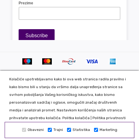
Kolačiće upotrebljavamo kako bi ova web stranica radila pravilno i
kako bismo bili u stanju da vršimo dalja unapređenja stranice sa
svrhom poboljšanja Vašeg korisničkog iskustva, kako bismo
personalizovali sadržaj i oglase, omogućili značaj društvenih
Copyright 2020 DekorDom Group DOO. All Rights Reserved. Web
medija i analizirali promet. Nastavkom korišćenja naših stranica
development: CMS by Global Webmasters -
prihvatate upotrebu kolačića.
Politka kolačića
|
Politika privatnosti
Izrada internet prodavnice
i
SEO
by
www.wbsdigital.com
Obavezni
Trajni
Statistika
Marketing
Sve podatke koje unosite na našoj online prodavnici koristimo