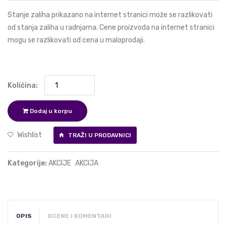
Stanje zaliha prikazano na internet stranici može se razlikovati
od stanja zaliha u radnjama. Cene proizvoda na internet stranici
mogu se razlikovati od cena u maloprodaji.
Količina:
Dodaj u korpu
Wishlist
TRAŽI U PRODAVNICI
Kategorije:
AKCIJE
AKCIJA
OPIS
OCENE I KOMENTARI