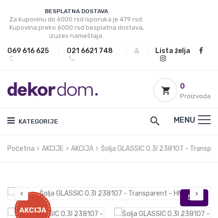
BESPLATNA DOSTAVA
Za kupovinu do 6000 rsd isporuka je 479 rsd.
Kupovina preko 6000 rsd besplatna dostava,
izuzev nameštaja.
069 616 625
|
021 6621 748
|
|
Lista želja
0
Proizvoda
MENU
KATEGORIJE
Početna
AKCIJE
AKCIJA
Šolja GLASSIC 0.3l 238107 - Transpa