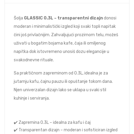
Šolja
GLASSIC 0.3L – transparentni dizajn
donosi
moderan i minimalistički izgled koji svaki topli napitak
čini još privlačnijim. Zahvaljujući prozirnom telu, možeš
uživati u bogatim bojama kafe, čaja ili omiljenog
napitka dok istovremeno unosiš dozu elegancije u
svakodnevne rituale.
Sa praktičnom zapreminom od 0.3L, idealna je za
jutarnju kafu, čajnu pauzu ili opuštanje tokom dana.
Njen univerzalan dizajn lako se uklapa u svaki stil
kuhinje i serviranja.
✔️ Zapremina 0.3L – idealna za kafu i čaj
✔️ Transparentan dizajn – moderan i sofisticiran izgled