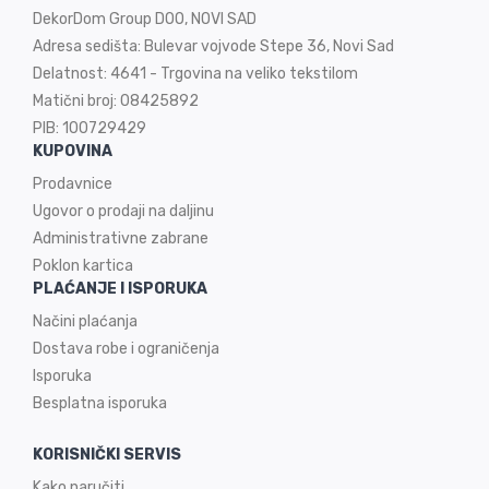
DekorDom Group DOO, NOVI SAD
Adresa sedišta: Bulevar vojvode Stepe 36, Novi Sad
Delatnost: 4641 - Trgovina na veliko tekstilom
Matični broj: 08425892
PIB: 100729429
KUPOVINA
Prodavnice
Ugovor o prodaji na
daljinu
Administrativne zabrane
Poklon kartica
PLAĆANJE I ISPORUKA
Načini plaćanja
Dostava robe i ograničenja
Isporuka
Besplatna isporuka
KORISNIČKI SERVIS
Kako naručiti