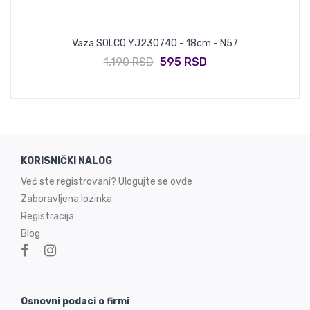
Vaza SOLCO YJ230740 - 18cm - N57
1,190 RSD
595 RSD
KORISNIČKI NALOG
Već ste registrovani? Ulogujte se ovde
Zaboravljena lozinka
Registracija
Blog
Osnovni podaci o firmi