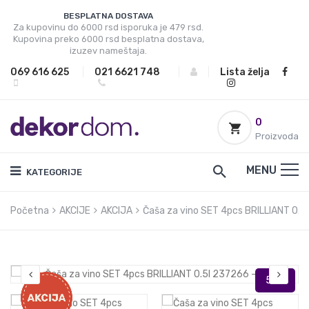
BESPLATNA DOSTAVA
Za kupovinu do 6000 rsd isporuka je 479 rsd.
Kupovina preko 6000 rsd besplatna dostava,
izuzev nameštaja.
069 616 625
|
021 6621 748
|
|
Lista želja
0
Proizvoda
MENU
KATEGORIJE
Početna
AKCIJE
AKCIJA
Čaša za vino SET 4pcs BRILLIANT 0.5