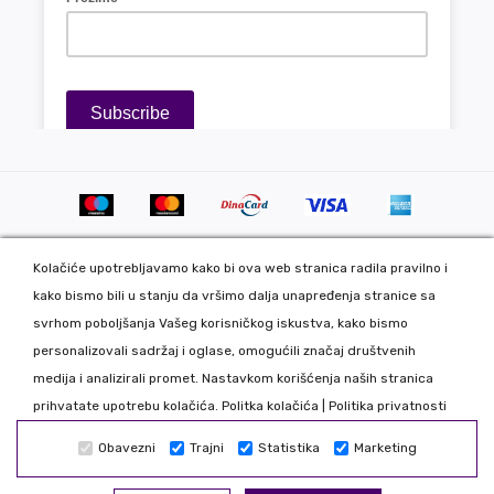
Kolačiće upotrebljavamo kako bi ova web stranica radila pravilno i
kako bismo bili u stanju da vršimo dalja unapređenja stranice sa
svrhom poboljšanja Vašeg korisničkog iskustva, kako bismo
personalizovali sadržaj i oglase, omogućili značaj društvenih
Copyright 2020 DekorDom Group DOO. All Rights Reserved. Web
medija i analizirali promet. Nastavkom korišćenja naših stranica
development: CMS by Global Webmasters -
prihvatate upotrebu kolačića.
Politka kolačića
|
Politika privatnosti
Izrada internet prodavnice
i
SEO
by
www.wbsdigital.com
Obavezni
Trajni
Statistika
Marketing
Sve podatke koje unosite na našoj online prodavnici koristimo