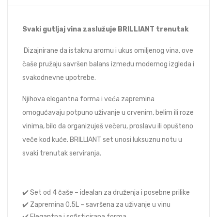
Svaki gutljaj vina zaslužuje BRILLIANT trenutak
Dizajnirane da istaknu aromu i ukus omiljenog vina, ove
čaše pružaju savršen balans između modernog izgleda i
svakodnevne upotrebe.
Njihova elegantna forma i veća zapremina
omogućavaju potpuno uživanje u crvenim, belim ili roze
vinima, bilo da organizuješ večeru, proslavu ili opušteno
veče kod kuće. BRILLIANT set unosi luksuznu notu u
svaki trenutak serviranja.
✔️ Set od 4 čaše – idealan za druženja i posebne prilike
✔️ Zapremina 0.5L – savršena za uživanje u vinu
✔️ Elegantna i sofisticirana forma