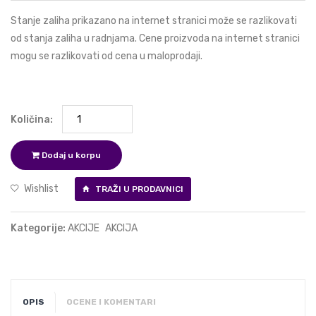
Stanje zaliha prikazano na internet stranici može se razlikovati
od stanja zaliha u radnjama. Cene proizvoda na internet stranici
mogu se razlikovati od cena u maloprodaji.
Količina:
Dodaj u korpu
Wishlist
TRAŽI U PRODAVNICI
Kategorije:
AKCIJE
AKCIJA
OPIS
OCENE I KOMENTARI