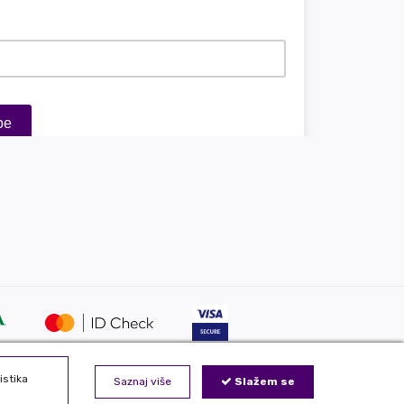
istika
Saznaj više
Slažem se
j online prodavnici koristimo isključivo u našoj kompaniji