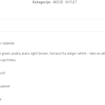
Kategorije:
AKCIJE
OUTLET
i upijanje.
een, pudra, jeans, light brown, terracotta, beige i white – lako se ukl
u upotrebu.
sti!
salone!
!