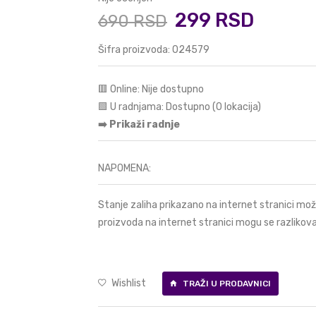
299 RSD
690 RSD
Šifra proizvoda: 024579
🟥 Online: Nije dostupno
🟩 U radnjama: Dostupno (0 lokacija)
➡️ Prikaži radnje
NAPOMENA:
Stanje zaliha prikazano na internet stranici mož
proizvoda na internet stranici mogu se razlikova
Wishlist
TRAŽI U PRODAVNICI