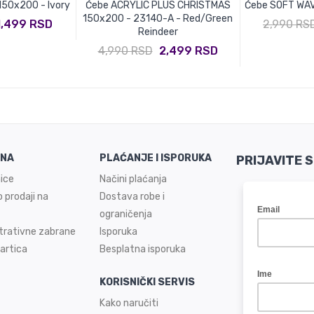
50x200 - Ivory
Ćebe ACRYLIC PLUS CHRISTMAS
Ćebe SOFT WAV
150x200 - 23140-A - Red/Green
1,499 RSD
2,990 RS
Reindeer
4,990 RSD
2,499 RSD
INA
PLAĆANJE I ISPORUKA
PRIJAVITE 
ice
Načini plaćanja
 prodaji na
Dostava robe i
ograničenja
trativne zabrane
Isporuka
artica
Besplatna isporuka
KORISNIČKI SERVIS
Kako naručiti