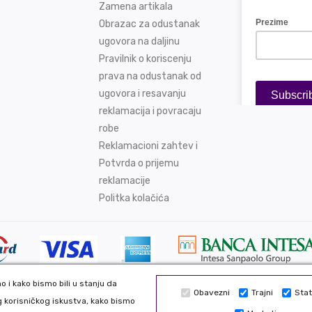
Zamena artikala
Obrazac za odustanak
ugovora na daljinu
Pravilnik o koriscenju
prava na odustanak od
ugovora i resavanju
reklamacija i povracaju
robe
Reklamacioni zahtev i
Potvrda o prijemu
reklamacije
Politka kolačića
 i kako bismo bili u stanju da
Obavezni
Trajni
Stat
Sve podatke koje unosite na našo
 korisničkog iskustva, kako bismo
ed. Web development: CMS by