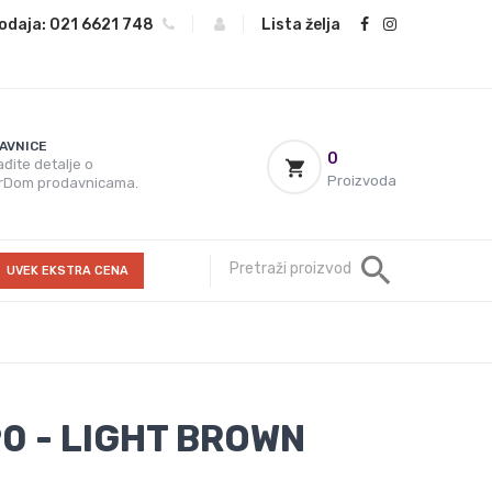
odaja:
021 6621 748
|
|
Lista želja
AVNICE
0
đite detalje o
Proizvoda
rDom prodavnicama.
UVEK EKSTRA CENA
90 - LIGHT BROWN