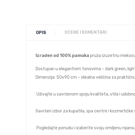
OCENE I KOMENTARI
OPIS
Izrađen od 100% pamuka
pruža izuzetnu mekoću 
Dostupan u elegantnim tonovima – dark green, light gr
Dimenzija: 50x90 cm – idealna veličina za praktičn
Uživajte u savršenom spoju kvaliteta, stila i udobno
Savršen izbor za kupatila, spa centre i kozmetičke 
Pogledajte ponudu i izaberite svoju omiljenu nijansu