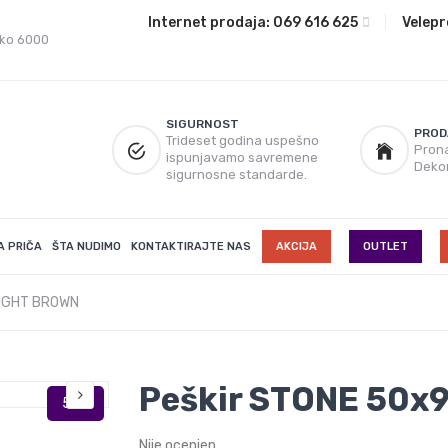
Internet prodaja:
069 616 625
|
Velepr
eko 6000
SIGURNOST
PROD
Trideset godina uspešno
Prona
ispunjavamo savremene
Deko
sigurnosne standarde.
A PRIČA
ŠTA NUDIMO
KONTAKTIRAJTE NAS
AKCIJA
OUTLET
LIGHT BROWN
Peškir STONE 50x
Nije ocenjen