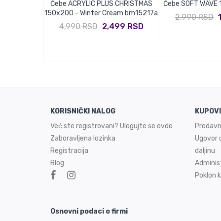
 CHRISTMAS
Ćebe ACRYLIC PLUS CHRISTMAS
Ćebe SOFT WAVE 1
BB - Pastel
150x200 - Winter Cream bm15217a
2,990 RSD
s
4,990 RSD
2,499 RSD
499 RSD
KORISNIČKI NALOG
KUPOV
Već ste registrovani? Ulogujte se ovde
Prodavn
Zaboravljena lozinka
Ugovor o
Registracija
daljinu
Blog
Adminis
Poklon k
Osnovni podaci o firmi