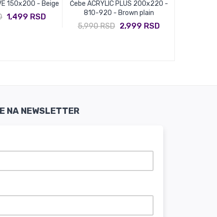
E 150x200 - Beige
Ćebe ACRYLIC PLUS 200x220 -
Prekrivač P
810-920 - Brown plain
D
1,499 RSD
1,990
5,990 RSD
2,999 RSD
SE NA NEWSLETTER