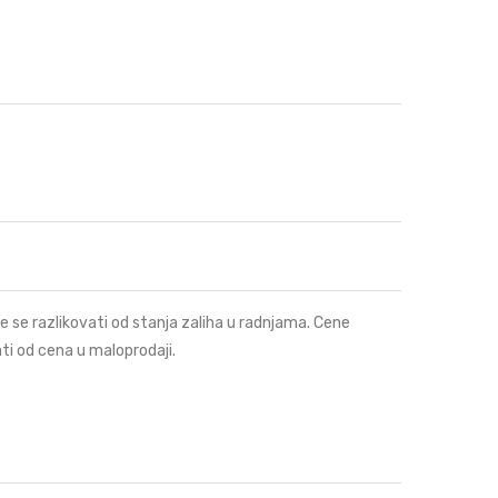
e se razlikovati od stanja zaliha u radnjama. Cene
ti od cena u maloprodaji.