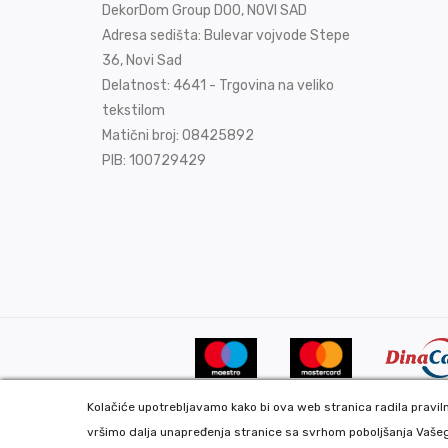
DekorDom Group DOO, NOVI SAD
Adresa sedišta: Bulevar vojvode Stepe
36, Novi Sad
Delatnost: 4641 - Trgovina na veliko
tekstilom
Matični broj: 08425892
PIB: 100729429
Kolačiće upotrebljavamo kako bi ova web stranica radila pravilno
vršimo dalja unapređenja stranice sa svrhom poboljšanja Vašeg
Copyright 2020 DekorDom Group DOO. All Rights Reserv