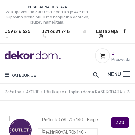
BESPLATNA DOSTAVA
Za kupovinu do 6000 rsd isporuka je 479 rsd.
Kupovina preko 6000 rsd besplatna dostava,
izuzev nameštaja.
069 616 625
|
021 6621 748
|
|
Lista želja
0
Proizvoda
MENU
KATEGORIJE
Početna
AKCIJE
Ušuškaj se u toplinu doma RASPRODAJA
Pešk