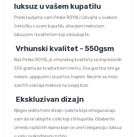
luksuz u vašem kupatilu
Predstavljamo vam Peškir ROYAL! Uživajte u svakom
trenutku u svom kupatilu, obavijeni mekoćom,
luksuzom i kvalitetom koji zaslužujete.
Vrhunski kvalitet - 550gsm
Naš Peškir ROYAL je vrhunskog kvaliteta sa impresivnih
550 grama po kvadratnom metru. Ova gustina čini ga
mekim, upijajućim i izuzetno trajnim. Nećete se moći
zasititi osećaja mekoće na svojoj koži.
Ekskluzivan dizajn
Njegov jedinstveni dizajn i paleta boja omogućavaju
vam da se uklopite u bilo koji stil kupatila. Odaberite
između različitih nijansi koje će uneti eleganciju i luksuz
u vašu svakodnevnu rutinu.