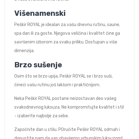
Višenamenski
Peškir ROYAL je idealan za vašu dnevnu rutinu, saune,
spa dan ili za goste. Njegova veličina i kvalitet čine ga
savršenim izborom za svaku priliku. Dostupan u više
dimenzija.
Brzo sušenje
Osim što se brzo upija, Peškir ROYAL se i brzo suši,
čineći vašu rutinu još lakšom i praktičnijom.
Neka Peškir ROYAL postane neizostavan deo vašeg
svakodnevnog luksuza. Ne kompromitujte kvalitet i stil
- izaberite najbolje za sebe.
Započnite dan u stilu. POručite Peškir ROYAL odmah i
dopustite nam da vas obavijemo vrhunskim luksuzom!