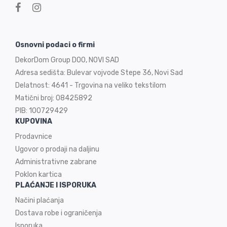
Osnovni podaci o firmi
DekorDom Group DOO, NOVI SAD
Adresa sedišta: Bulevar vojvode Stepe 36, Novi Sad
Delatnost: 4641 - Trgovina na veliko tekstilom
Matični broj: 08425892
PIB: 100729429
KUPOVINA
Prodavnice
Ugovor o prodaji na
daljinu
Administrativne zabrane
Poklon kartica
PLAĆANJE I ISPORUKA
Načini plaćanja
Dostava robe i ograničenja
Isporuka