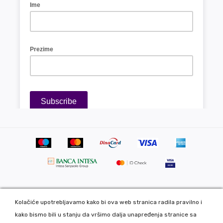
Kolačiće upotrebljavamo kako bi ova web stranica radila pravilno i
Copyright 2020 DekorDom Group DOO. All Rights Reserved. Web
kako bismo bili u stanju da vršimo dalja unapređenja stranice sa