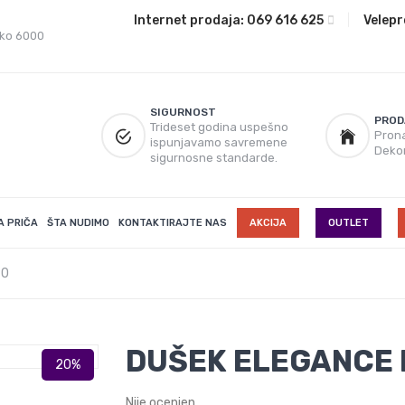
Internet prodaja:
069 616 625
|
Velepr
eko 6000
SIGURNOST
PROD
Trideset godina uspešno
Prona
ispunjavamo savremene
Deko
sigurnosne standarde.
A PRIČA
ŠTA NUDIMO
KONTAKTIRAJTE NAS
AKCIJA
OUTLET
90
DUŠEK ELEGANCE 
Nije ocenjen