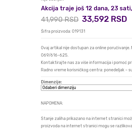
Akcija traje još 12 dana, 23 sat
33,592 RSD
41,990 RSD
Šifra proizvoda: 019131
Ovaj artikal nije dostupan za online poručivanje.
069/616-625
.
Kontaktirajte nas za više informacija i pomoć pr
Radno vreme korisničkog centra: ponedeljak – s
Dimenzije:
NAPOMENA:
Stanje zaliha prikazano na internet stranici mož
proizvoda na internet stranici mogu se razlikova