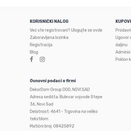
KORISNIČKI NALOG
KUPOV
Već ste registrovani? Ulogujte se ovde
Prodavn
Zaboravljena lozinka
Ugovor o
Registracija
daljinu
Blog
Adminis
Poklon k
Osnovni podaci o firmi
DekorDom Group DOO, NOVI SAD
Adresa sedišta: Bulevar vojvode Stepe
36, Novi Sad
Delatnost: 4641 - Trgovina na veliko
tekstilom
Matični broj: 08425892