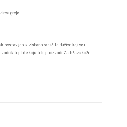
dima greje.
, sastavljen iz vlakana različite dužine koji se u
provodnik toplote koju telo proizvodi. Zadržava kožu