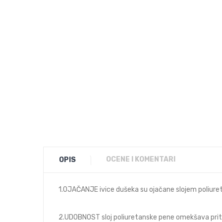
OCENE I KOMENTARI
OPIS
1.OJAČANJE ivice dušeka su ojačane slojem poliure
2.UDOBNOST sloj poliuretanske pene omekšava priti