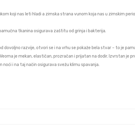
m koji nas leti hladi a zimska strana vunom koja nas u zimskim perio
 pamučna tkanina osigurava zaštitu od grinja i bakterija.
d dovoljno razvije, otvori se i na vrhu se pokaže bela stvar – to je pamuk
. Veoma je mekan, elastičan, prozračan i prijatan na dodir. Izvrstan je 
om noći i na taj način osigurava svežu klimu spavanja.