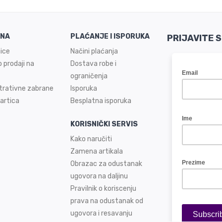
INA
PLAĆANJE I ISPORUKA
PRIJAVITE 
ice
Načini plaćanja
 prodaji na
Dostava robe i
ograničenja
trativne zabrane
Isporuka
artica
Besplatna isporuka
KORISNIČKI SERVIS
Kako naručiti
Zamena artikala
Obrazac za odustanak
ugovora na daljinu
Pravilnik o koriscenju
prava na odustanak od
ugovora i resavanju