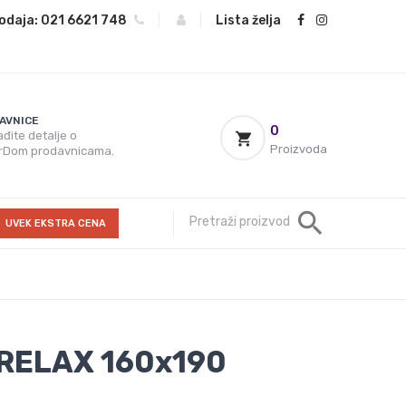
odaja:
021 6621 748
|
|
Lista želja
AVNICE
0
đite detalje o
Proizvoda
rDom prodavnicama.
UVEK EKSTRA CENA
RELAX 160x190