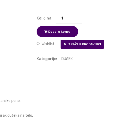
Količina:
Dodaj u korpu
Wishlist
TRAŽI U PRODAVNICI
Kategorije:
DUŠEK
tanske pene.
sak dušeka na telo.