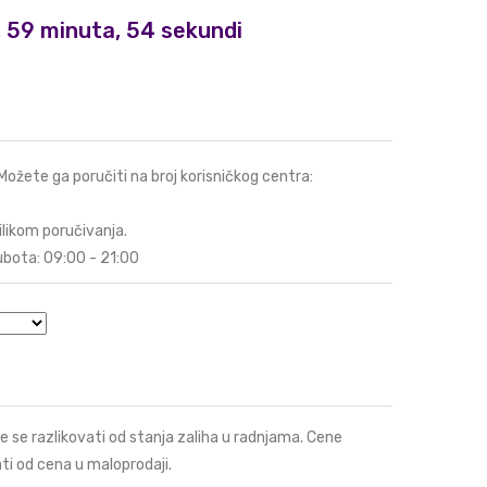
i, 59 minuta, 53 sekundi
 Možete ga poručiti na broj korisničkog centra:
ilikom poručivanja.
ubota: 09:00 - 21:00
e se razlikovati od stanja zaliha u radnjama. Cene
ti od cena u maloprodaji.