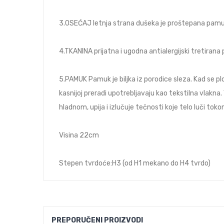
3.OSEĆAJ letnja strana dušeka je proštepana pamuko
4.TKANINA prijatna i ugodna antialergijski tretirana
5.PAMUK Pamuk je biljka iz porodice sleza. Kad se plo
kasnijoj preradi upotrebljavaju kao tekstilna vlakna
hladnom, upija i izlučuje tečnosti koje telo luči tok
Visina 22cm
Stepen tvrdoće:H3 (od H1 mekano do H4 tvrdo)
PREPORUČENI PROIZVODI