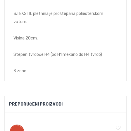
3.TEKSTIL pletnina je proštepana poliesterskom
vatom.
Visina 20cm.
Stepen tvrdoće:H4 (od H1 mekano do H4 tvrdo)
3 zone
PREPORUČENI PROIZVODI