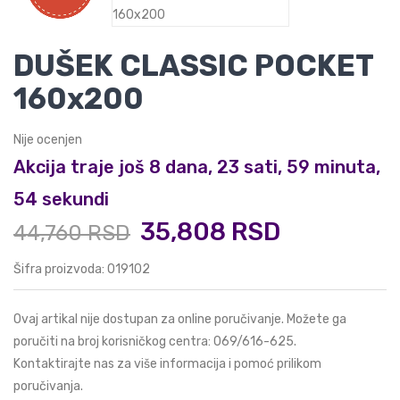
DUŠEK CLASSIC POCKET
160x200
Nije ocenjen
Akcija traje još 8 dana, 23 sati, 59 minuta,
53 sekundi
35,808 RSD
44,760 RSD
Šifra proizvoda: 019102
Ovaj artikal nije dostupan za online poručivanje. Možete ga
poručiti na broj korisničkog centra:
069/616-625
.
Kontaktirajte nas za više informacija i pomoć prilikom
poručivanja.