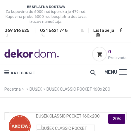
BESPLATNA DOSTAVA
Za kupovinu do 6000 rsd isporuka je 479 rsd.
Kupovina preko 6000 rsd besplatna dostava,
izuzev nameštaja.
069 616 625
|
021 6621 748
|
|
Lista želja
0
Proizvoda
MENU
KATEGORIJE
Početna
DUŠEK
DUŠEK CLASSIC POCKET 160x200