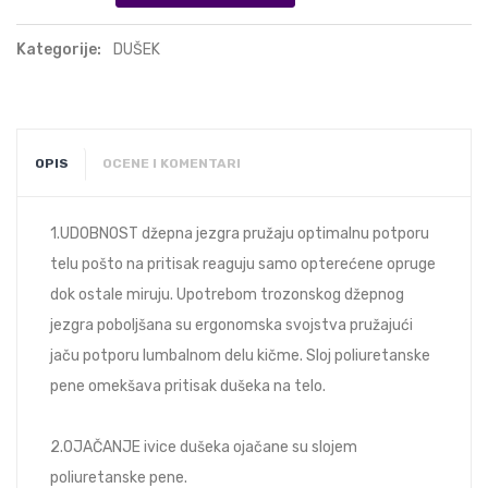
Kategorije:
DUŠEK
OPIS
OCENE I KOMENTARI
1.UDOBNOST džepna jezgra pružaju optimalnu potporu
telu pošto na pritisak reaguju samo opterećene opruge
dok ostale miruju. Upotrebom trozonskog džepnog
jezgra poboljšana su ergonomska svojstva pružajući
jaču potporu lumbalnom delu kičme. Sloj poliuretanske
pene omekšava pritisak dušeka na telo.
2.OJAČANJE ivice dušeka ojačane su slojem
poliuretanske pene.