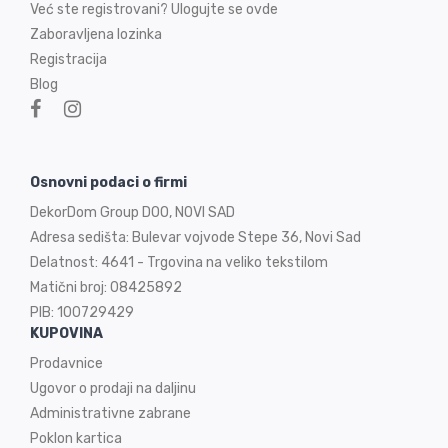
Već ste registrovani? Ulogujte se ovde
Zaboravljena lozinka
Registracija
Blog
Osnovni podaci o firmi
DekorDom Group DOO, NOVI SAD
Adresa sedišta: Bulevar vojvode Stepe 36, Novi Sad
Delatnost: 4641 - Trgovina na veliko tekstilom
Matični broj: 08425892
PIB: 100729429
KUPOVINA
Prodavnice
Ugovor o prodaji na
daljinu
Administrativne zabrane
Poklon kartica