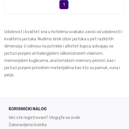
1
Udobnost i kvalitet sna u hotelima svakako zavisi od udobnosti i
kvaliteta jastuka. Nudimo širok izbor jastuka u pet različitih
dimenzija. U odnosu na potrebe i afinitet kupca izdvajaju se
jastuci punjeni antialergijskim silikoniziranim vlaknom,
memorijskim kuglicama, anatomskom memory penom, kao i
jastuci punjeni prirodnim materijalima kao što su pamuk, vuna i
perje.
KORISNIČKI NALOG
Već ste registrovani? Ulogujte se ovde
Zaboravljena lozinka