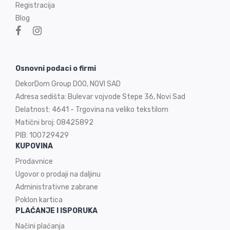
Registracija
Blog
Osnovni podaci o firmi
DekorDom Group DOO, NOVI SAD
Adresa sedišta: Bulevar vojvode Stepe 36, Novi Sad
Delatnost: 4641 - Trgovina na veliko tekstilom
Matični broj: 08425892
PIB: 100729429
KUPOVINA
Prodavnice
Ugovor o prodaji na
daljinu
Administrativne zabrane
Poklon kartica
PLAĆANJE I ISPORUKA
Načini plaćanja