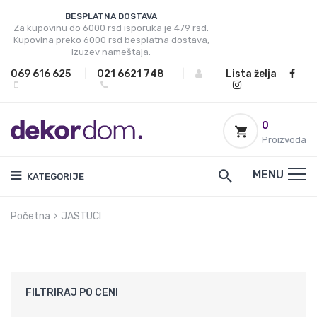
BESPLATNA DOSTAVA
Za kupovinu do 6000 rsd isporuka je 479 rsd.
Kupovina preko 6000 rsd besplatna dostava,
izuzev nameštaja.
069 616 625
|
021 6621 748
|
|
Lista želja
0
Proizvoda
MENU
KATEGORIJE
Početna
JASTUCI
FILTRIRAJ PO CENI