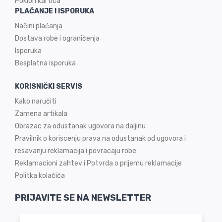
Poklon kartica
PLAĆANJE I ISPORUKA
Načini plaćanja
Dostava robe i ograničenja
Isporuka
Besplatna isporuka
KORISNIČKI SERVIS
Kako naručiti
Zamena artikala
Obrazac za odustanak ugovora na daljinu
Pravilnik o koriscenju prava na odustanak od ugovora i
resavanju reklamacija i povracaju robe
Reklamacioni zahtev i Potvrda o prijemu reklamacije
Politka kolačića
PRIJAVITE SE NA NEWSLETTER