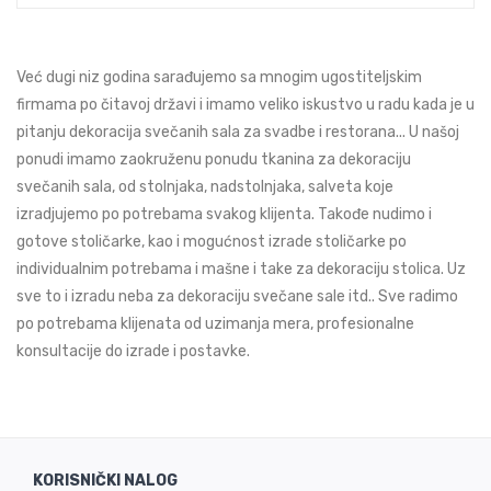
Već dugi niz godina sarađujemo sa mnogim ugostiteljskim
firmama po čitavoj državi i imamo veliko iskustvo u radu kada je u
pitanju dekoracija svečanih sala za svadbe i restorana... U našoj
ponudi imamo zaokruženu ponudu tkanina za dekoraciju
svečanih sala, od stolnjaka, nadstolnjaka, salveta koje
izradjujemo po potrebama svakog klijenta. Takođe nudimo i
gotove stoličarke, kao i mogućnost izrade stoličarke po
individualnim potrebama i mašne i take za dekoraciju stolica. Uz
sve to i izradu neba za dekoraciju svečane sale itd.. Sve radimo
po potrebama klijenata od uzimanja mera, profesionalne
konsultacije do izrade i postavke.
KORISNIČKI NALOG