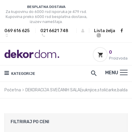
BESPLATNA DOSTAVA
Za kupovinu do 6000 rsd isporuka je 479 rsd.
Kupovina preko 6000 rsd besplatna dostava,
izuzev nameštaja.
069 616 625
|
021 6621 748
|
|
Lista želja
0
Proizvoda
MENU
KATEGORIJE
Početna
DEKORACIJA SVEČANIH SALA(suknjice,stoličarke,balda
FILTRIRAJ PO CENI