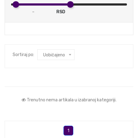
–
RSD
Sortiraj po:
Uobičajeno
Trenutno nema artikala u izabranoj kategoriji.
1