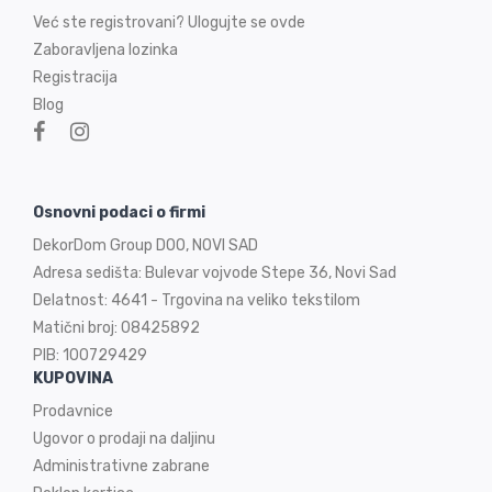
Već ste registrovani? Ulogujte se ovde
Zaboravljena lozinka
Registracija
Blog
Osnovni podaci o firmi
DekorDom Group DOO, NOVI SAD
Adresa sedišta: Bulevar vojvode Stepe 36, Novi Sad
Delatnost: 4641 - Trgovina na veliko tekstilom
Matični broj: 08425892
PIB: 100729429
KUPOVINA
Prodavnice
Ugovor o prodaji na
daljinu
Administrativne zabrane