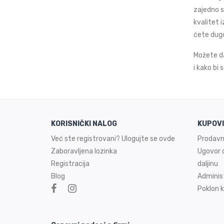
zajedno s
kvalitet 
ćete dugo
Možete da
i kako bi
KORISNIČKI NALOG
KUPOV
Već ste registrovani? Ulogujte se ovde
Prodavn
Zaboravljena lozinka
Ugovor o
Registracija
daljinu
Blog
Adminis
Poklon k