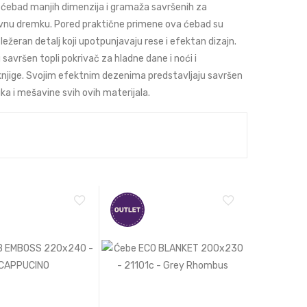
imo ćebad manjih dimenzija i gramaža savršenih za
odnevnu dremku. Pored praktične primene ova ćebad su
ežeran detalj koji upotpunjavaju rese i efektan dizajn.
 savršen topli pokrivač za hladne dane i noći i
 knjige. Svojim efektnim dezenima predstavljaju savršen
ka i mešavine svih ovih materijala.