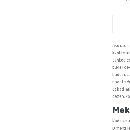
Ako ste o
kvalitetn
tankog će
bude i de
bude i st
nađete će
ćebad jar
dezen, ko
Mek
Kada se u
Dimenzije