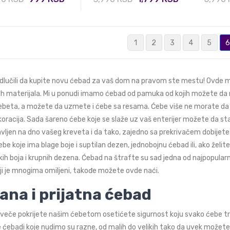
1
2
3
4
5
6
dlučili da kupite novu ćebad za vaš dom na pravom ste mestu! Ovde m
ih materijala. Mi u ponudi imamo ćebad od pamuka od kojih možete da na
beta, a možete da uzmete i ćebe sa resama. Ćebe više ne morate da 
koracija. Sada šareno ćebe koje se slaže uz vaš enterijer možete da s
avljen na dno vašeg kreveta i da tako, zajedno sa prekrivačem dobije
be koje ima blage boje i suptilan dezen, jednobojnu ćebad ili, ako žel
kih boja i krupnih dezena. Ćebad na štrafte su sad jedna od najpopularni
ji je mnogima omiljeni, takođe možete ovde naći.
ana i prijatna ćebad
veče pokrijete našim ćebetom osetićete sigurnost koju svako ćebe treb
 ćebadi koje nudimo su razne, od malih do velikih tako da uvek možete 