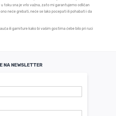
 u toku sna je vrlo važna, zato mi garantujemo odličan
ono neće grebati, neće se lako pocepati ili pohabati i da
uča ili garniture kako bi vašim gostima ćebe bilo pri ruci
SE NA NEWSLETTER