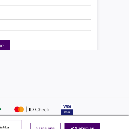
istika
Saznaj više
Slažem se