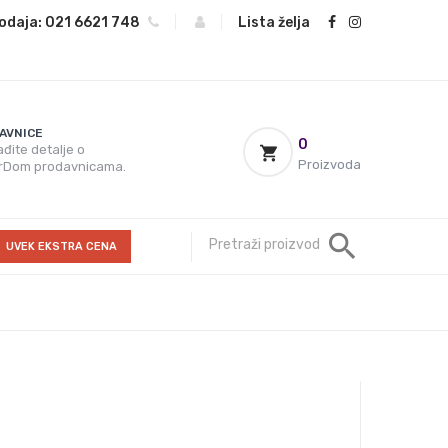
odaja:
021 6621 748
|
|
Lista želja
AVNICE
0
đite detalje o
Proizvoda
rDom prodavnicama.
UVEK EKSTRA CENA