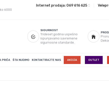
Internet prodaja:
069 616 625
|
Velepr
eko 6000
SIGURNOST
PROD
Trideset godina uspešno
Prona
ispunjavamo savremene
Deko
sigurnosne standarde.
A PRIČA
ŠTA NUDIMO
KONTAKTIRAJTE NAS
AKCIJA
OUTLET