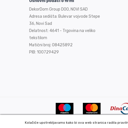
Osnovni podaci o firmi
DekorDom Group DOO, NOVI SAD
Adresa sedišta: Bulevar vojvode Stepe
36, Novi Sad
Delatnost: 4641 - Trgovina na veliko
tekstilom
Matični broj: 08425892
PIB: 100729429
Kolačiće upotrebljavamo kako bi ova web stranica radila pravilno