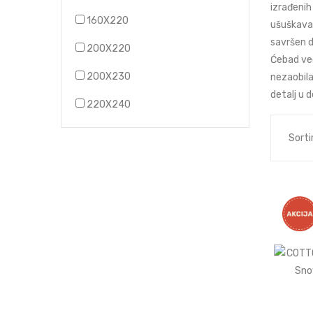
izrađenih
160X220
ušuškava
savršen d
200X220
Ćebad već
200X230
nezaobila
detalj u 
220X240
Sortir