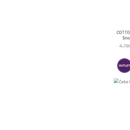
COTTO
Sno
4,78