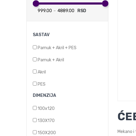
–
RSD
SASTAV
Pamuk + Akril + PES
Pamuk + Akril
Akril
PES
DIMENZIJA
100x120
ĆE
130X170
Mekano i 
150X200