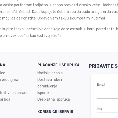
a vašim partnerom i prijatno i udobno provesti zimsko veče. Udobnost
izrade naših ćebadi. Kada kupujete ćebe treba da budete sigurni da vas 
 moći da ga koristite. Upravo vam takvu sigurnost mi nudimo!
 kupite i neko upečatljivo ćebe koje ćete ostaviti u korpi pored sofe, ka
 se oni uvek osećali kao kod svoje kuće.
INA
PLAĆANJE I ISPORUKA
PRIJAVITE 
ice
Načini plaćanja
 prodaji na
Dostava robe i
ograničenja
trativne zabrane
Isporuka
artica
Besplatna isporuka
KORISNIČKI SERVIS