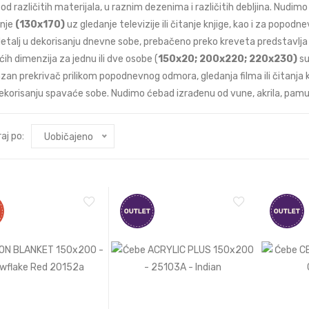
 od različitih materijala, u raznim dezenima i različitih debljina. Nud
nje
(130x170)
uz gledanje televizije ili čitanje knjige, kao i za pop
etalj u dekorisanju dnevne sobe, prebačeno preko kreveta predstavlja l
ih dimenzija za jednu ili dve osobe (
150x20; 200x220; 220x230)
su
zan prekrivač prilikom popodnevnog odmora, gledanja filma ili čitanja
dekorisanju spavaće sobe. Nudimo ćebad izrađenu od vune, akrila, pamu
aj po:
Uobičajeno