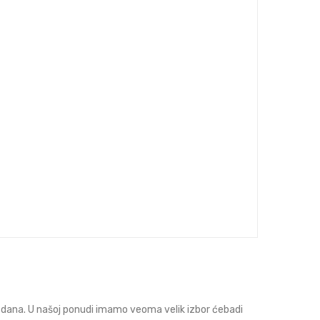
h dana. U našoj ponudi imamo veoma velik izbor ćebadi