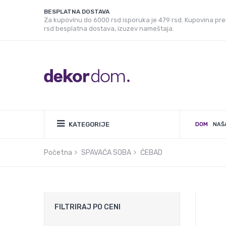
BESPLATNA DOSTAVA
Za kupovinu do 6000 rsd isporuka je 479 rsd. Kupovina pr
rsd besplatna dostava, izuzev nameštaja.
KATEGORIJE
DOM
NAŠ
Početna
SPAVAĆA SOBA
ĆEBAD
FILTRIRAJ PO CENI