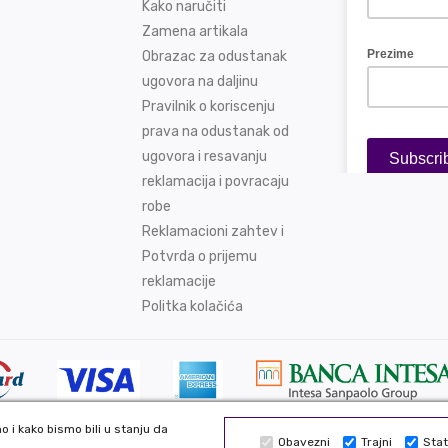
Kako naručiti
Zamena artikala
Obrazac za odustanak
ugovora na daljinu
Pravilnik o koriscenju
prava na odustanak od
ugovora i resavanju
reklamacija i povracaju
robe
Reklamacioni zahtev i
Potvrda o prijemu
reklamacije
Politka kolačića
 i kako bismo bili u stanju da
Obavezni
Trajni
Stat