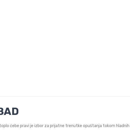
BAD
toplo ćebe pravi je izbor za prijatne trenutke opuštanja tokom hladni