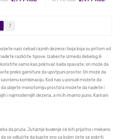
7
ožete naći ćebad raznih dezena i boja koja su pritom od
đete različite tipove. Izaberite između debelog ili
koristite samo kao pokrivač kada spavate, on može da
tavite preko garniture da upotpuni prostor. On može da
te savršenu kombinaciju. Kod nas u ponudi možete da
ite da ubijete monotomiju prostora možete da nađete i
jih i najmodernijih dezena, a mi ih imamo puno. Karirani
a da pruža. Jutarnje buđenje će biti prijatno i mekano.
da se odlučite da kupite ono sa kojim ćete se pokriti