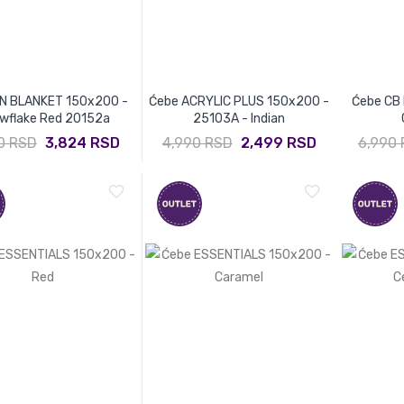
N BLANKET 150x200 -
Ćebe ACRYLIC PLUS 150x200 -
Ćebe CB
wflake Red 20152a
25103A - Indian
0 RSD
3,824 RSD
4,990 RSD
2,499 RSD
6,990