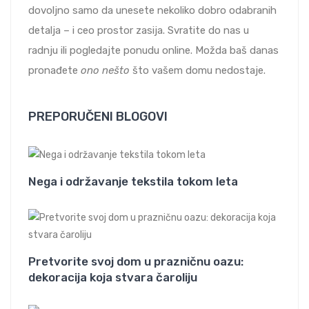
dovoljno samo da unesete nekoliko dobro odabranih
detalja – i ceo prostor zasija. Svratite do nas u
radnju ili pogledajte ponudu online. Možda baš danas
pronađete
ono nešto
što vašem domu nedostaje.
PREPORUČENI BLOGOVI
Nega i održavanje tekstila tokom leta
Pretvorite svoj dom u prazničnu oazu:
dekoracija koja stvara čaroliju