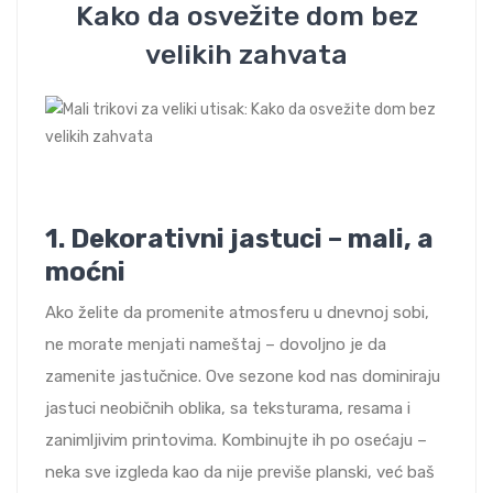
Kako da osvežite dom bez
velikih zahvata
1.
Dekorativni jastuci – mali, a
moćni
Ako želite da promenite atmosferu u dnevnoj sobi,
ne morate menjati nameštaj – dovoljno je da
zamenite jastučnice. Ove sezone kod nas dominiraju
jastuci neobičnih oblika, sa teksturama, resama i
zanimljivim printovima. Kombinujte ih po osećaju –
neka sve izgleda kao da nije previše planski, već baš