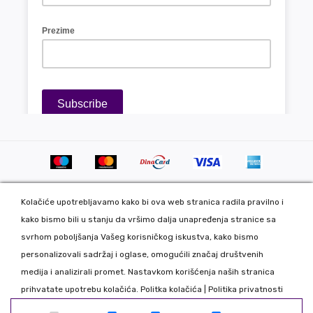
Kolačiće upotrebljavamo kako bi ova web stranica radila pravilno i
kako bismo bili u stanju da vršimo dalja unapređenja stranice sa
svrhom poboljšanja Vašeg korisničkog iskustva, kako bismo
personalizovali sadržaj i oglase, omogućili značaj društvenih
Copyright 2020 DekorDom Group DOO. All Rights Reserved. Web
medija i analizirali promet. Nastavkom korišćenja naših stranica
development: CMS by Global Webmasters -
prihvatate upotrebu kolačića.
Politka kolačića
|
Politika privatnosti
Izrada internet prodavnice
i
SEO
by
www.wbsdigital.com