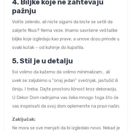
4.
Biljke koje ne zahtevaju
pažnju
Volite zelenilo, ali niste sigurni da biste se setili da
zalijete fikus? Nema veze. Imamo savršene veštačke
biljke koje izgledaju kao prave, a unose dozu prirode u
svaki kutak – od kuhinje do kupatila.
5.
Stil je u detalju
Svi volimo da kažemo da volimo minimalizam… ali
uvek se zaljubimo u "onaj jedan" svećnjak, jastučić ili
činiju. I treba. Dajte prostoru ličnost kroz dekoraciju.
U Dekor Dom radnjama vas čeka mnogo toga što će
vas inspirisati da svoj dom oplemenite na pravi način.
Zaključak:
Ne mora se sve menjati da bi izgledalo novo. Nekad je