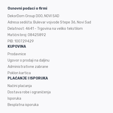
Osnovni podaci o firmi
DekorDom Group DOO, NOVI SAD
Adresa sedišta: Bulevar vojvode Stepe 36, Novi Sad
Delatnost: 4641 - Trgovina na veliko tekstilom
Matični broj: 08425892
PIB: 100729429
KUPOVINA
Prodavnice
Ugovor o prodaji na
daljinu
Administrativne zabrane
Poklon kartica
PLAĆANJE I ISPORUKA
Načini plaćanja
Dostava robe i ograničenja
Isporuka
Besplatna isporuka