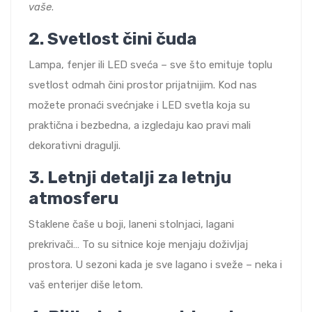
vaše
.
2.
Svetlost čini čuda
Lampa, fenjer ili LED sveća – sve što emituje toplu
svetlost odmah čini prostor prijatnijim. Kod nas
možete pronaći svećnjake i LED svetla koja su
praktična i bezbedna, a izgledaju kao pravi mali
dekorativni dragulji.
3.
Letnji detalji za letnju
atmosferu
Staklene čaše u boji, laneni stolnjaci, lagani
prekrivači… To su sitnice koje menjaju doživljaj
prostora. U sezoni kada je sve lagano i sveže – neka i
vaš enterijer diše letom.