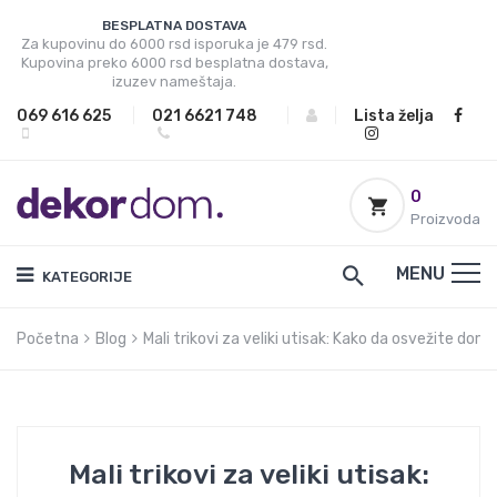
BESPLATNA DOSTAVA
Za kupovinu do 6000 rsd isporuka je 479 rsd.
Kupovina preko 6000 rsd besplatna dostava,
izuzev nameštaja.
069 616 625
|
021 6621 748
|
|
Lista želja
0
Proizvoda
MENU
KATEGORIJE
Početna
Blog
Mali trikovi za veliki utisak: Kako da osvežite dom
Mali trikovi za veliki utisak: