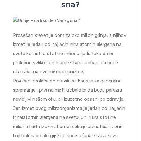
sna?
Prosečan krevet je dom za oko milion grinja, a njihov
izmet je jedan od najjačih inhalatornih alergena na
svetu koji iritira stotine miliona ljudi, tako da bi
prolećno veliko spremanje stana trebalo da bude
ofanziva na ove mikroorganizme.
Prvi dani proleća po pravilu se koriste za generalno
spremanje i prvi na meti trebalo bi da budu paraziti
nevidljivi našem oku, ali izuzetno opasni po zdravlje.
Jer, izmet ovog mikroorganizma je jedan od najjačih
inhalatornih alergena na svetu! On iritira stotine
miliona ljudi i izaziva burne reakcije asmatičara, onih
koji boluju od alergijskog rinitisa (upale sluzokože