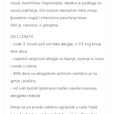
nosa), bronhitisa i koprivnjače. Idealna je podloga za
razvoj bakterija, što izaziva neprijatan miris znoja
(posebno nogu) i intenzivno perutanje kose.
Reč je, naravno, o grinjama.
DA LI ZNATE
- svaki 3. čovek pati od neke alergije, a 1/2 tog broja
čine deca
- najčešći simptomi alergije su kijanje, curenje iz nosa
i svrab u očima
- 85% dece sa alergijskom astmom osetljivo je na
grinje i prašinu
- od svih kućnih ljubimaca mačke najviše izazivaju
alergijske reakcije
Grinje se po pravilu udobno ugnjezde u naše tople