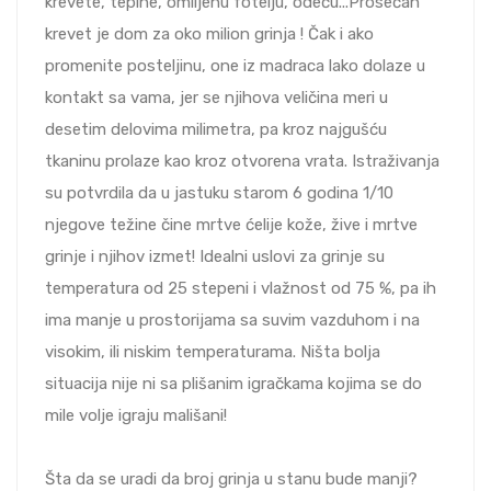
krevete, tepihe, omiljenu fotelju, odeću...Prosečan
krevet je dom za oko milion grinja ! Čak i ako
promenite posteljinu, one iz madraca lako dolaze u
kontakt sa vama, jer se njihova veličina meri u
desetim delovima milimetra, pa kroz najgušću
tkaninu prolaze kao kroz otvorena vrata. Istraživanja
su potvrdila da u jastuku starom 6 godina 1/10
njegove težine čine mrtve ćelije kože, žive i mrtve
grinje i njihov izmet! Idealni uslovi za grinje su
temperatura od 25 stepeni i vlažnost od 75 %, pa ih
ima manje u prostorijama sa suvim vazduhom i na
visokim, ili niskim temperaturama. Ništa bolja
situacija nije ni sa plišanim igračkama kojima se do
mile volje igraju mališani!
Šta da se uradi da broj grinja u stanu bude manji?