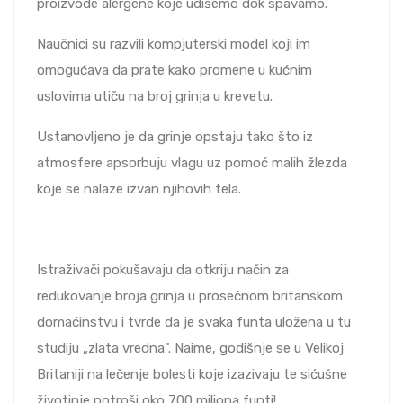
proizvode alergene koje udišemo dok spavamo.
Naučnici su razvili kompjuterski model koji im
omogućava da prate kako promene u kućnim
uslovima utiču na broj grinja u krevetu.
Ustanovljeno je da grinje opstaju tako što iz
atmosfere apsorbuju vlagu uz pomoć malih žlezda
koje se nalaze izvan njihovih tela.
Istraživači pokušavaju da otkriju način za
redukovanje broja grinja u prosečnom britanskom
domaćinstvu i tvrde da je svaka funta uložena u tu
studiju „zlata vredna". Naime, godišnje se u Velikoj
Britaniji na lečenje bolesti koje izazivaju te sićušne
životinje potroši oko 700 miliona funti!