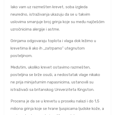
Iako vam uz razmešten krevet, soba izgleda
neuredno, istraživanja ukazuju da se u takvim
uslovima smanjuje broj grinja koje su među najčešćim
uzročnicima alergije i astme.
Grinjama odgovaraju toplota i vlaga dok ležimo u
krevetima ili ako ih „zatrpamo" utegnutom
posteljinom.
Međutim, ukoliko krevet ostavimo razmešten,
posteljina se brže osuši, a nedostatak vlage nikako
ne prija minijaturnim napasnicima, ustanovili su
istraživači sa britanskog Univerziteta Kingston.
Procena je da se u krevetu u proseku nalazi i do 1,5
miliona grinja koje se hrane ljuspicama ljudske kože, a