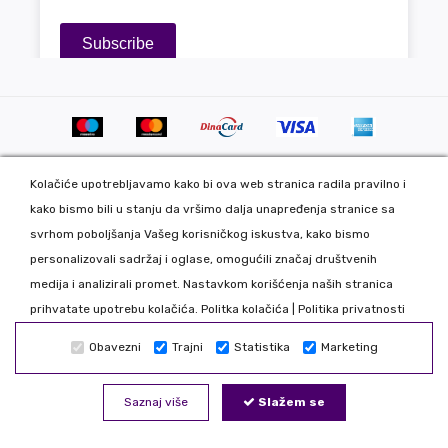
Kolačiće upotrebljavamo kako bi ova web stranica radila pravilno i
kako bismo bili u stanju da vršimo dalja unapređenja stranice sa
svrhom poboljšanja Vašeg korisničkog iskustva, kako bismo
personalizovali sadržaj i oglase, omogućili značaj društvenih
Copyright 2020 DekorDom Group DOO. All Rights Reserved. Web
medija i analizirali promet. Nastavkom korišćenja naših stranica
development: CMS by Global Webmasters -
prihvatate upotrebu kolačića.
Politka kolačića
|
Politika privatnosti
Izrada internet prodavnice
i
SEO
by
www.wbsdigital.com
Obavezni
Trajni
Statistika
Marketing
Sve podatke koje unosite na našoj online prodavnici koristimo
isključivo u našoj kompaniji tako da možete biti bezbedni da Vaše
Saznaj više
Slažem se
podatke nećemo davati trećim licima. Nastojimo da što realnije
prikažemo sve proizvode, odstupanje je moguće. Zabranjeno je