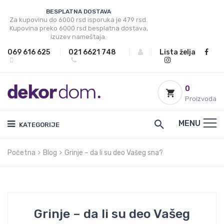
BESPLATNA DOSTAVA
Za kupovinu do 6000 rsd isporuka je 479 rsd.
Kupovina preko 6000 rsd besplatna dostava,
izuzev nameštaja.
069 616 625
|
021 6621 748
|
|
Lista želja
0
Proizvoda
MENU
KATEGORIJE
Početna
Blog
Grinje – da li su deo Vašeg sna?
Grinje – da li su deo Vašeg