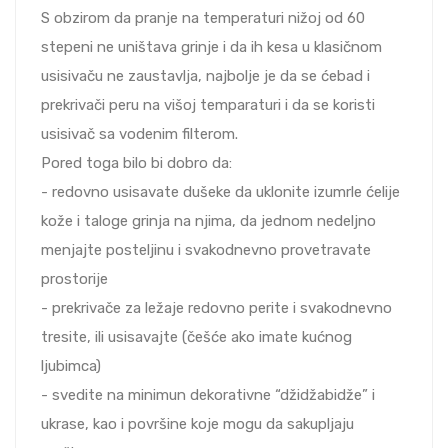
S obzirom da pranje na temperaturi nižoj od 60
stepeni ne uništava grinje i da ih kesa u klasičnom
usisivaču ne zaustavlja, najbolje je da se ćebad i
prekrivači peru na višoj temparaturi i da se koristi
usisivač sa vodenim filterom.
Pored toga bilo bi dobro da:
- redovno usisavate dušeke da uklonite izumrle ćelije
kože i taloge grinja na njima, da jednom nedeljno
menjajte posteljinu i svakodnevno provetravate
prostorije
- prekrivače za ležaje redovno perite i svakodnevno
tresite, ili usisavajte (češće ako imate kućnog
ljubimca)
- svedite na minimun dekorativne “džidžabidže” i
ukrase, kao i površine koje mogu da sakupljaju