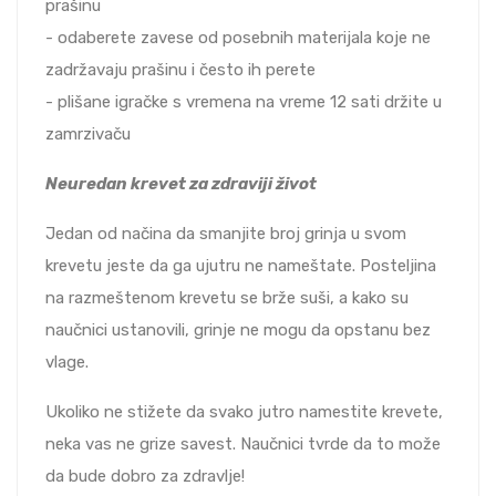
prašinu
- odaberete zavese od posebnih materijala koje ne
zadržavaju prašinu i često ih perete
- plišane igračke s vremena na vreme 12 sati držite u
zamrzivaču
Neuredan krevet za zdraviji život
Jedan od načina da smanjite broj grinja u svom
krevetu jeste da ga ujutru ne nameštate. Posteljina
na razmeštenom krevetu se brže suši, a kako su
naučnici ustanovili, grinje ne mogu da opstanu bez
vlage.
Ukoliko ne stižete da svako jutro namestite krevete,
neka vas ne grize savest. Naučnici tvrde da to može
da bude dobro za zdravlje!