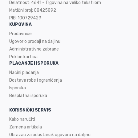
Delatnost: 4641 - Trgovina na veliko tekstilom
Matični broj: 08425892
PIB: 100729429
KUPOVINA
Prodavnice
Ugovor o prodaji na
daljinu
Administrativne zabrane
Poklon kartica
PLAĆANJE I ISPORUKA
Načini plaćanja
Dostava robe i ograničenja
Isporuka
Besplatna isporuka
KORISNIČKI SERVIS
Kako naručiti
Zamena artikala
Obrazac za odustanak ugovora na daljinu