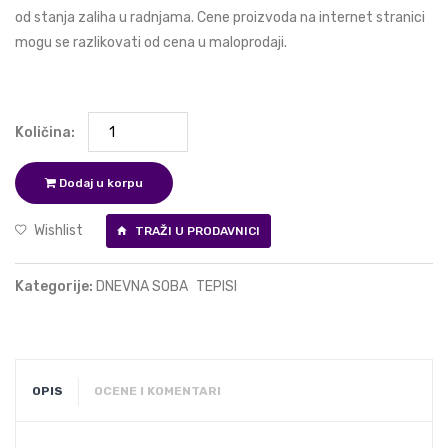
od stanja zaliha u radnjama. Cene proizvoda na internet stranici
mogu se razlikovati od cena u maloprodaji.
Količina:
Dodaj u korpu
Wishlist
TRAŽI U PRODAVNICI
Kategorije:
DNEVNA SOBA
TEPISI
OPIS
OCENE I KOMENTARI