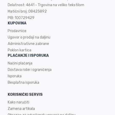
Delatnost: 4641 - Trgovina na veliko tekstilom
Matični broj: 08425892
PIB: 100729429
KUPOVINA
Prodavnice
Ugovor o prodaji na
daljinu
Administrativne zabrane
Poklon kartica
PLAĆANJE I ISPORUKA
Načini plaćanja
Dostava robe i ograničenja
Isporuka
Besplatna isporuka
KORISNIČKI SERVIS
Kako naručiti
Zamena artikala