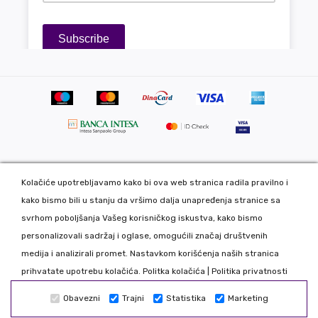
Kolačiće upotrebljavamo kako bi ova web stranica radila pravilno i
Copyright 2020 DekorDom Group DOO. All Rights Reserved. Web
kako bismo bili u stanju da vršimo dalja unapređenja stranice sa
development: CMS by Global Webmasters -
svrhom poboljšanja Vašeg korisničkog iskustva, kako bismo
Izrada internet prodavnice
i
SEO
by
www.wbsdigital.com
personalizovali sadržaj i oglase, omogućili značaj društvenih
medija i analizirali promet. Nastavkom korišćenja naših stranica
Sve podatke koje unosite na našoj online prodavnici koristimo
prihvatate upotrebu kolačića.
Politka kolačića
|
Politika privatnosti
isključivo u našoj kompaniji tako da možete biti bezbedni da Vaše
Obavezni
Trajni
Statistika
Marketing
podatke nećemo davati trećim licima. Nastojimo da što realnije