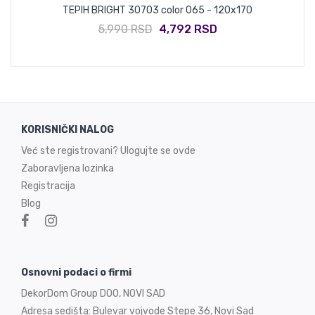
TEPIH BRIGHT 30703 color 065 - 120x170
5,990 RSD
4,792 RSD
KORISNIČKI NALOG
Već ste registrovani? Ulogujte se ovde
Zaboravljena lozinka
Registracija
Blog
Osnovni podaci o firmi
DekorDom Group DOO, NOVI SAD
Adresa sedišta: Bulevar vojvode Stepe 36, Novi Sad