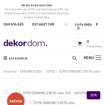
BESPLATNA DOSTAVA
Za kupovinu do 6000 rsd isporuka je 479 rsd.
Kupovina preko 6000 rsd besplatna dostava,
izuzev nameštaja.
069 616 625
|
021 6621 748
|
|
Lista želja
0
Proizvoda
MENU
KATEGORIJE
Početna
DNEVNA SOBA
TEPISI
TEPIH DIAMOND 21878 color 76