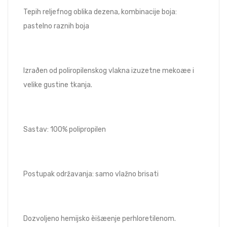
Tepih reljefnog oblika dezena, kombinacije boja:
pastelno raznih boja
Izraðen od poliropilenskog vlakna izuzetne mekoæe i
velike gustine tkanja.
Sastav: 100% polipropilen
Postupak održavanja: samo vlažno brisati
Dozvoljeno hemijsko èišæenje perhloretilenom.