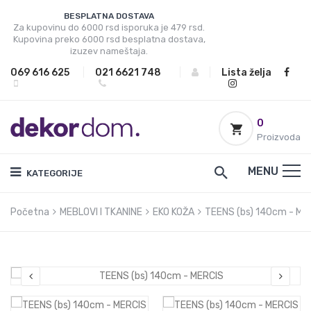
BESPLATNA DOSTAVA
Za kupovinu do 6000 rsd isporuka je 479 rsd.
Kupovina preko 6000 rsd besplatna dostava,
izuzev nameštaja.
069 616 625
|
021 6621 748
|
|
Lista želja
0
Proizvoda
MENU
KATEGORIJE
Početna
MEBLOVI I TKANINE
EKO KOŽA
TEENS (bs) 140cm - ME