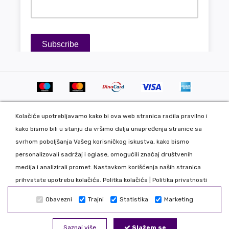
Kolačiće upotrebljavamo kako bi ova web stranica radila pravilno i
kako bismo bili u stanju da vršimo dalja unapređenja stranice sa
svrhom poboljšanja Vašeg korisničkog iskustva, kako bismo
personalizovali sadržaj i oglase, omogućili značaj društvenih
Copyright 2020 DekorDom Group DOO. All Rights Reserved. Web
medija i analizirali promet. Nastavkom korišćenja naših stranica
development: CMS by Global Webmasters -
prihvatate upotrebu kolačića.
Politka kolačića
|
Politika privatnosti
Izrada internet prodavnice
i
SEO
by
www.wbsdigital.com
Obavezni
Trajni
Statistika
Marketing
Sve podatke koje unosite na našoj online prodavnici koristimo
isključivo u našoj kompaniji tako da možete biti bezbedni da Vaše
Saznaj više
Slažem se