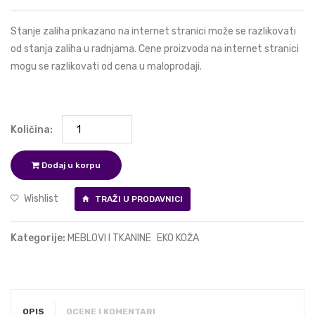
Stanje zaliha prikazano na internet stranici može se razlikovati
od stanja zaliha u radnjama. Cene proizvoda na internet stranici
mogu se razlikovati od cena u maloprodaji.
Količina:
Dodaj u korpu
Wishlist
TRAŽI U PRODAVNICI
Kategorije:
MEBLOVI I TKANINE
EKO KOŽA
OPIS
OCENE I KOMENTARI