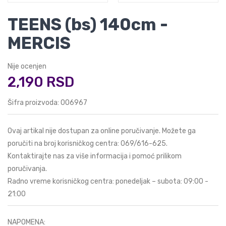
TEENS (bs) 140cm -
MERCIS
Nije ocenjen
2,190 RSD
Šifra proizvoda: 006967
Ovaj artikal nije dostupan za online poručivanje. Možete ga
poručiti na broj korisničkog centra:
069/616-625
.
Kontaktirajte nas za više informacija i pomoć prilikom
poručivanja.
Radno vreme korisničkog centra: ponedeljak – subota: 09:00 -
21:00
NAPOMENA: