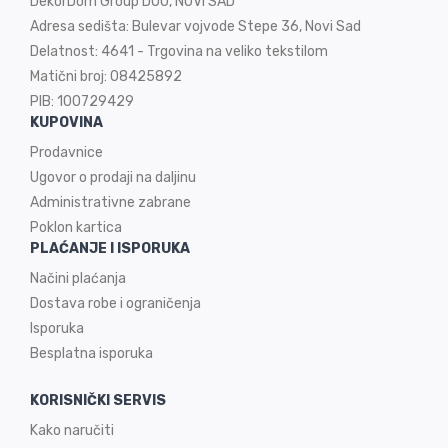
DekorDom Group DOO, NOVI SAD
Adresa sedišta: Bulevar vojvode Stepe 36, Novi Sad
Delatnost: 4641 - Trgovina na veliko tekstilom
Matični broj: 08425892
PIB: 100729429
KUPOVINA
Prodavnice
Ugovor o prodaji na
daljinu
Administrativne zabrane
Poklon kartica
PLAĆANJE I ISPORUKA
Načini plaćanja
Dostava robe i ograničenja
Isporuka
Besplatna isporuka
KORISNIČKI SERVIS
Kako naručiti