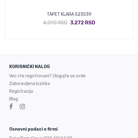
TAPET KLARA 523539
4,090 RSD
3,272 RSD
KORISNIČKI NALOG
Već ste registrovani? Ulogujte se ovde
Zaboravljena lozinka
Registracija
Blog
Osnovni podaci o firmi