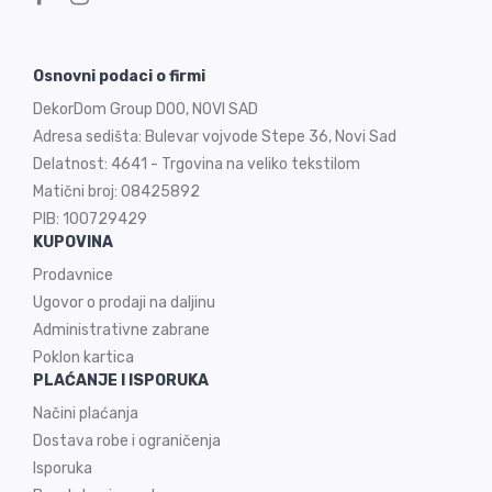
Osnovni podaci o firmi
DekorDom Group DOO, NOVI SAD
Adresa sedišta: Bulevar vojvode Stepe 36, Novi Sad
Delatnost: 4641 - Trgovina na veliko tekstilom
Matični broj: 08425892
PIB: 100729429
KUPOVINA
Prodavnice
Ugovor o prodaji na
daljinu
Administrativne zabrane
Poklon kartica
PLAĆANJE I ISPORUKA
Načini plaćanja
Dostava robe i ograničenja
Isporuka