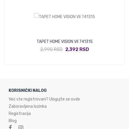
TAPET HOME VISION VII 741315
2,990 RSD
2,392 RSD
KORISNIČKI NALOG
Već ste registrovani? Ulogujte se ovde
Zaboravljena lozinka
Registracija
Blog