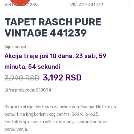
TAPET RASCH PURE
VINTAGE 441239
Nije ocenjen
Akcija traje još 10 dana, 23 sati, 59
minuta, 54 sekundi
3,192 RSD
3,990 RSD
Šifra proizvoda: 018094
Ovaj artikal nije dostupan za online poručivanje. Možete ga
poručiti na broj korisničkog centra:
069/616-625
.
Kontaktirajte nas za više informacija i pomoć prilikom
poručivanja.