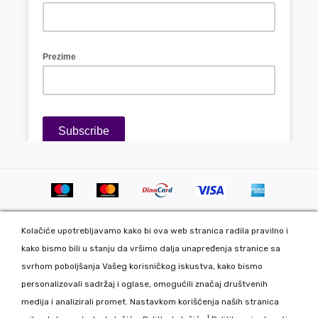
Kolačiće upotrebljavamo kako bi ova web stranica radila pravilno i
kako bismo bili u stanju da vršimo dalja unapređenja stranice sa
svrhom poboljšanja Vašeg korisničkog iskustva, kako bismo
personalizovali sadržaj i oglase, omogućili značaj društvenih
Copyright 2020 DekorDom Group DOO. All Rights Reserved. Web
medija i analizirali promet. Nastavkom korišćenja naših stranica
development: CMS by Global Webmasters -