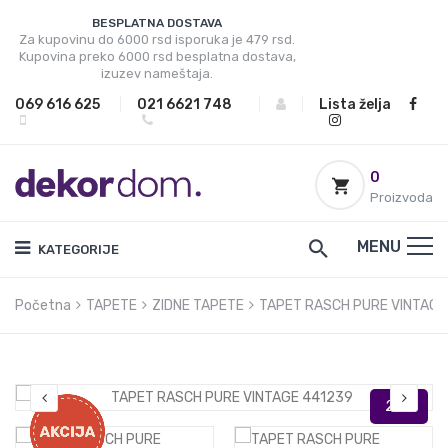
BESPLATNA DOSTAVA
Za kupovinu do 6000 rsd isporuka je 479 rsd.
Kupovina preko 6000 rsd besplatna dostava,
izuzev nameštaja.
069 616 625
|
021 6621 748
|
|
Lista želja
0
Proizvoda
MENU
KATEGORIJE
Početna
TAPETE
ZIDNE TAPETE
TAPET RASCH PURE VINTAGE