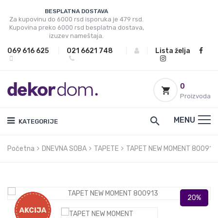
BESPLATNA DOSTAVA
Za kupovinu do 6000 rsd isporuka je 479 rsd.
Kupovina preko 6000 rsd besplatna dostava,
izuzev nameštaja.
069 616 625
|
021 6621 748
|
|
Lista želja
0
Proizvoda
MENU
KATEGORIJE
Početna
DNEVNA SOBA
TAPETE
TAPET NEW MOMENT 800913