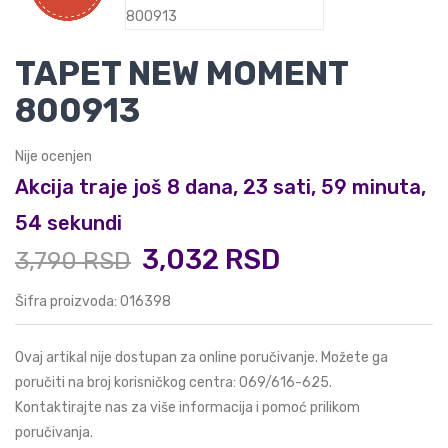
TAPET NEW MOMENT
800913
Nije ocenjen
Akcija traje još 8 dana, 23 sati, 59 minuta,
54 sekundi
3,032 RSD
3,790 RSD
Šifra proizvoda: 016398
Ovaj artikal nije dostupan za online poručivanje. Možete ga
poručiti na broj korisničkog centra:
069/616-625
.
Kontaktirajte nas za više informacija i pomoć prilikom
poručivanja.