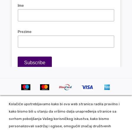
Kolačiće upotrebljavamo kako bi ova web stranica radila pravilno i
kako bismo bili u stanju da vršimo dalja unapređenja stranice sa
svrhom poboljšanja Vašeg korisničkog iskustva, kako bismo
personalizovali sadržaj i oglase, omogućili značaj društvenih
Copyright 2020 DekorDom Group DOO. All Rights Reserved. Web