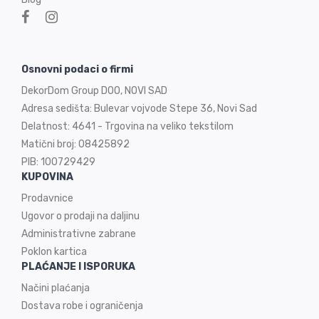
Osnovni podaci o firmi
DekorDom Group DOO, NOVI SAD
Adresa sedišta: Bulevar vojvode Stepe 36, Novi Sad
Delatnost: 4641 - Trgovina na veliko tekstilom
Matični broj: 08425892
PIB: 100729429
KUPOVINA
Prodavnice
Ugovor o prodaji na
daljinu
Administrativne zabrane
Poklon kartica
PLAĆANJE I ISPORUKA
Načini plaćanja
Dostava robe i ograničenja