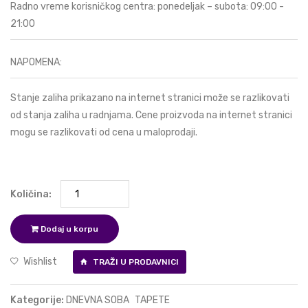
Radno vreme korisničkog centra: ponedeljak – subota: 09:00 -
21:00
NAPOMENA:
Stanje zaliha prikazano na internet stranici može se razlikovati
od stanja zaliha u radnjama. Cene proizvoda na internet stranici
mogu se razlikovati od cena u maloprodaji.
Količina:
Dodaj u korpu
Wishlist
TRAŽI U PRODAVNICI
Kategorije:
DNEVNA SOBA
TAPETE