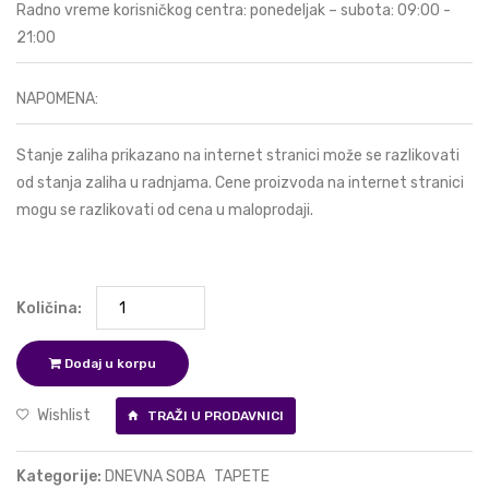
Radno vreme korisničkog centra: ponedeljak – subota: 09:00 -
21:00
NAPOMENA:
Stanje zaliha prikazano na internet stranici može se razlikovati
od stanja zaliha u radnjama. Cene proizvoda na internet stranici
mogu se razlikovati od cena u maloprodaji.
Količina:
Dodaj u korpu
Wishlist
TRAŽI U PRODAVNICI
Kategorije:
DNEVNA SOBA
TAPETE