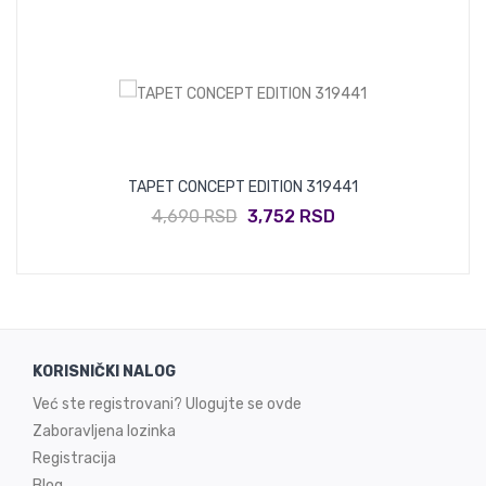
TAPET CONCEPT EDITION 319441
4,690 RSD
3,752 RSD
KORISNIČKI NALOG
Već ste registrovani? Ulogujte se ovde
Zaboravljena lozinka
Registracija
Blog