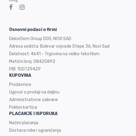
Osnovni podaci o firmi
DekorDom Group DOO, NOVI SAD
Adresa sedišta: Bulevar vojvode Stepe 36, Novi Sad
Delatnost: 4641 - Trgovina na veliko tekstilom
Matični broj: 08425892
PIB: 100729429
KUPOVINA
Prodavnice
Ugovor o prodaji na
daljinu
Administrativne zabrane
Poklon kartica
PLAĆANJE I ISPORUKA
Načini plaćanja
Dostava robe i ograničenja