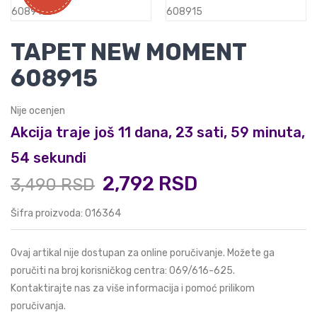
TAPET NEW MOMENT
608915
Nije ocenjen
Akcija traje još 11 dana, 23 sati, 59 minuta,
53 sekundi
2,792 RSD
3,490 RSD
Šifra proizvoda: 016364
Ovaj artikal nije dostupan za online poručivanje. Možete ga
poručiti na broj korisničkog centra:
069/616-625
.
Kontaktirajte nas za više informacija i pomoć prilikom
poručivanja.