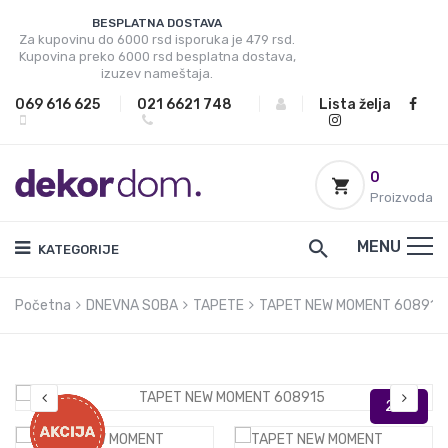
BESPLATNA DOSTAVA
Za kupovinu do 6000 rsd isporuka je 479 rsd.
Kupovina preko 6000 rsd besplatna dostava,
izuzev nameštaja.
069 616 625
|
021 6621 748
|
|
Lista želja
0
Proizvoda
MENU
KATEGORIJE
Početna
DNEVNA SOBA
TAPETE
TAPET NEW MOMENT 608915