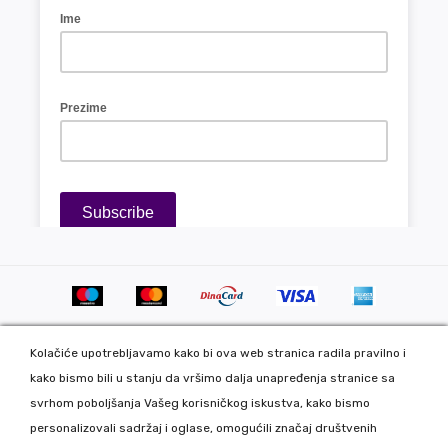
Kolačiće upotrebljavamo kako bi ova web stranica radila pravilno i
kako bismo bili u stanju da vršimo dalja unapređenja stranice sa
svrhom poboljšanja Vašeg korisničkog iskustva, kako bismo
personalizovali sadržaj i oglase, omogućili značaj društvenih
Copyright 2020 DekorDom Group DOO. All Rights Reserved. Web