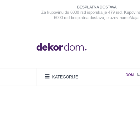
BESPLATNA DOSTAVA
Za kupovinu do 6000 rsd isporuka je 479 rsd. Kupovin
6000 rsd besplatna dostava, izuzev nameštaja.
DOM
N
KATEGORIJE