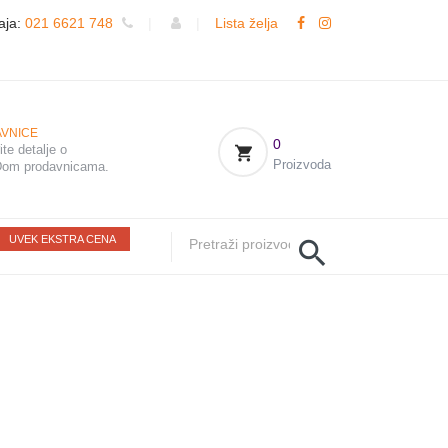
aja:
021 6621 748
|
|
Lista želja
VNICE
0
te detalje o
Proizvoda
om prodavnicama.
UVEK EKSTRA CENA