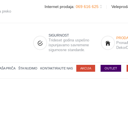
Internet prodaja:
069 616 625
|
Veleprod
a preko
SIGURNOST
PRODA
Trideset godina uspešno
Pronađi
ispunjavamo savremene
DekorD
sigurnosne standarde.
AŠA PRIČA
ŠTA NUDIMO
KONTAKTIRAJTE NAS
AKCIJA
OUTLET