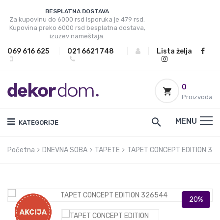
BESPLATNA DOSTAVA
Za kupovinu do 6000 rsd isporuka je 479 rsd.
Kupovina preko 6000 rsd besplatna dostava,
izuzev nameštaja.
069 616 625
|
021 6621 748
|
|
Lista želja
0
Proizvoda
MENU
KATEGORIJE
Početna
DNEVNA SOBA
TAPETE
TAPET CONCEPT EDITION 32