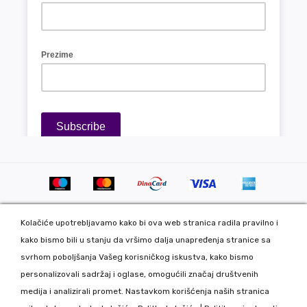
Kolačiće upotrebljavamo kako bi ova web stranica radila pravilno i
kako bismo bili u stanju da vršimo dalja unapređenja stranice sa
svrhom poboljšanja Vašeg korisničkog iskustva, kako bismo
personalizovali sadržaj i oglase, omogućili značaj društvenih
Copyright 2020 DekorDom Group DOO. All Rights Reserved. Web
medija i analizirali promet. Nastavkom korišćenja naših stranica
development: CMS by Global Webmasters -