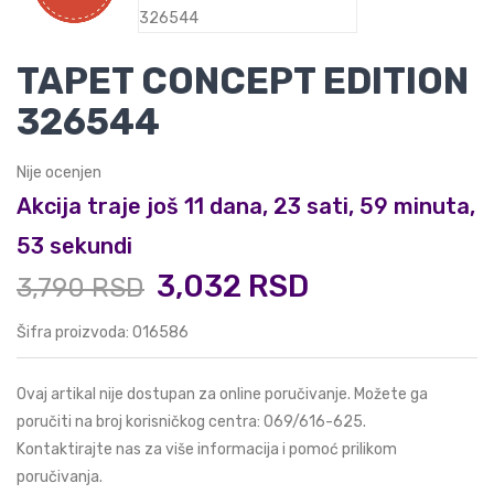
TAPET CONCEPT EDITION
326544
Nije ocenjen
Akcija traje još 11 dana, 23 sati, 59 minuta,
53 sekundi
3,032 RSD
3,790 RSD
Šifra proizvoda: 016586
Ovaj artikal nije dostupan za online poručivanje. Možete ga
poručiti na broj korisničkog centra:
069/616-625
.
Kontaktirajte nas za više informacija i pomoć prilikom
poručivanja.