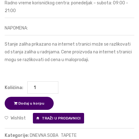
Radno vreme korisničkog centra: ponedeljak – subota: 09:00 -
21:00
NAPOMENA:
Stanje zaliha prikazano na internet stranici može se razlikovati
od stanja zaliha u radnjama. Cene proizvoda na internet stranici
mogu se razlikovati od cena u maloprodaji.
Količina:
Dodaj u korpu
Wishlist
TRAŽI U PRODAVNICI
Kategorije:
DNEVNA SOBA
TAPETE