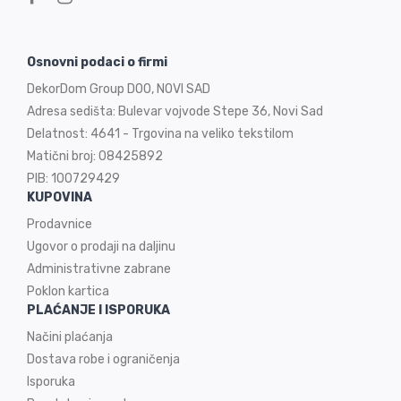
Osnovni podaci o firmi
DekorDom Group DOO, NOVI SAD
Adresa sedišta: Bulevar vojvode Stepe 36, Novi Sad
Delatnost: 4641 - Trgovina na veliko tekstilom
Matični broj: 08425892
PIB: 100729429
KUPOVINA
Prodavnice
Ugovor o prodaji na
daljinu
Administrativne zabrane
Poklon kartica
PLAĆANJE I ISPORUKA
Načini plaćanja
Dostava robe i ograničenja
Isporuka