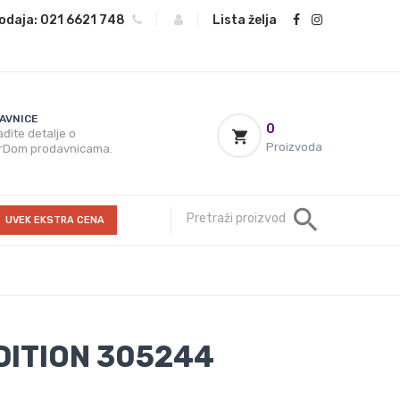
odaja:
021 6621 748
|
|
Lista želja
AVNICE
0
đite detalje o
Proizvoda
rDom prodavnicama.
UVEK EKSTRA CENA
DITION 305244