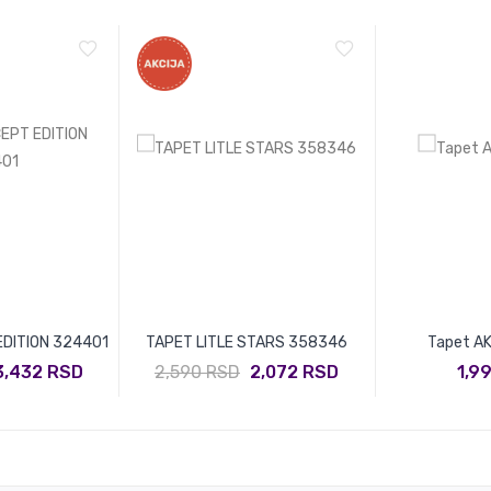
DITION 324401
TAPET LITLE STARS 358346
Tapet A
3,432 RSD
2,590 RSD
2,072 RSD
1,9