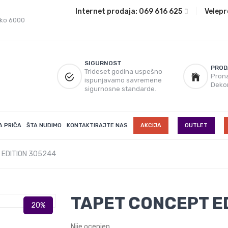
Internet prodaja:
069 616 625
|
Velepr
eko 6000
SIGURNOST
PROD
Trideset godina uspešno
Prona
ispunjavamo savremene
Deko
sigurnosne standarde.
A PRIČA
ŠTA NUDIMO
KONTAKTIRAJTE NAS
AKCIJA
OUTLET
 EDITION 305244
TAPET CONCEPT E
Nije ocenjen