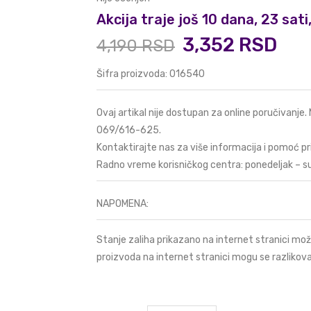
Akcija traje još 10 dana, 23 sat
3,352 RSD
4,190 RSD
Šifra proizvoda: 016540
Ovaj artikal nije dostupan za online poručivanje.
069/616-625
.
Kontaktirajte nas za više informacija i pomoć pr
Radno vreme korisničkog centra: ponedeljak – s
NAPOMENA:
Stanje zaliha prikazano na internet stranici mož
proizvoda na internet stranici mogu se razlikova