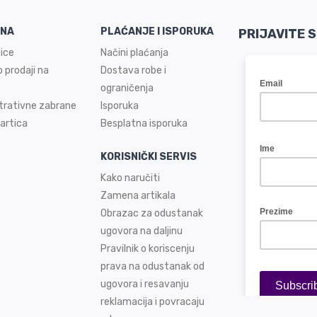
INA
PLAĆANJE I ISPORUKA
PRIJAVITE 
ice
Načini plaćanja
 prodaji na
Dostava robe i
ograničenja
trativne zabrane
Isporuka
artica
Besplatna isporuka
KORISNIČKI SERVIS
Kako naručiti
Zamena artikala
Obrazac za odustanak
ugovora na daljinu
Pravilnik o koriscenju
prava na odustanak od
ugovora i resavanju
reklamacija i povracaju