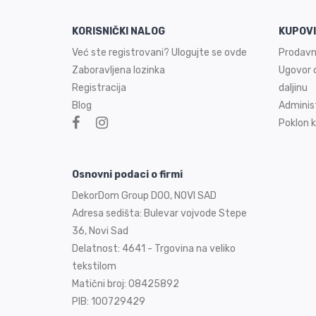
KORISNIČKI NALOG
KUPOV
Već ste registrovani? Ulogujte se ovde
Prodavn
Zaboravljena lozinka
Ugovor o
Registracija
daljinu
Blog
Adminis
Poklon k
Osnovni podaci o firmi
DekorDom Group DOO, NOVI SAD
Adresa sedišta: Bulevar vojvode Stepe
36, Novi Sad
Delatnost: 4641 - Trgovina na veliko
tekstilom
Matični broj: 08425892
PIB: 100729429