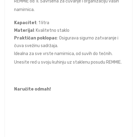
REMMIE od 1l. Savršena za čuvanje i organizaciju vaših
namirnica.
Kapacitet
: 1 litra
Materijal
: Kvalitetno staklo
Praktičan poklopac
: Osigurava sigurno zatvaranje i
čuva svežinu sadržaja.
Idealna za sve vrste namirnica, od suvih do tečnih.
Unesite red u svoju kuhinju uz staklenu posudu REMMIE.
Naručite odmah!