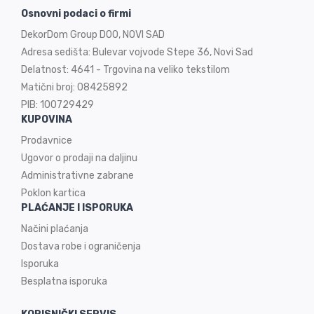
Osnovni podaci o firmi
DekorDom Group DOO, NOVI SAD
Adresa sedišta: Bulevar vojvode Stepe 36, Novi Sad
Delatnost: 4641 - Trgovina na veliko tekstilom
Matični broj: 08425892
PIB: 100729429
KUPOVINA
Prodavnice
Ugovor o prodaji na
daljinu
Administrativne zabrane
Poklon kartica
PLAĆANJE I ISPORUKA
Načini plaćanja
Dostava robe i ograničenja
Isporuka
Besplatna isporuka