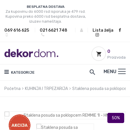
BESPLATNA DOSTAVA
Za kupovinu do 6000 rsd isporuka je 479 rsd.
Kupovina preko 6000 rsd besplatna dostava,
izuzev nameštaja.
069 616 625
|
021 6621 748
|
|
Lista želja
0
Proizvoda
MENU
KATEGORIJE
Početna
KUHINJA I TRPEZARIJA
Staklena posuda sa poklopcem