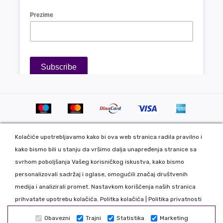
Kolačiće upotrebljavamo kako bi ova web stranica radila pravilno i
kako bismo bili u stanju da vršimo dalja unapređenja stranice sa
svrhom poboljšanja Vašeg korisničkog iskustva, kako bismo
personalizovali sadržaj i oglase, omogućili značaj društvenih
Copyright 2020 DekorDom Group DOO. All Rights Reserved. Web
medija i analizirali promet. Nastavkom korišćenja naših stranica
development: CMS by Global Webmasters -
prihvatate upotrebu kolačića.
Politka kolačića
|
Politika privatnosti
Izrada internet prodavnice
i
SEO
by
www.wbsdigital.com
Obavezni
Trajni
Statistika
Marketing