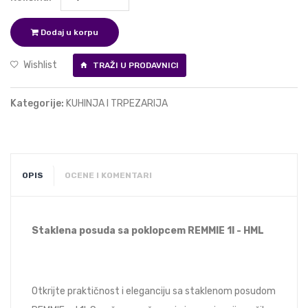
Dodaj u korpu
Wishlist
TRAŽI U PRODAVNICI
Kategorije:
KUHINJA I TRPEZARIJA
OPIS
OCENE I KOMENTARI
Staklena posuda sa poklopcem REMMIE 1l - HML
Otkrijte praktičnost i eleganciju sa staklenom posudom