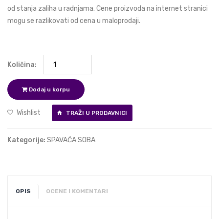
od stanja zaliha u radnjama. Cene proizvoda na internet stranici
mogu se razlikovati od cena u maloprodaji.
Količina:
Dodaj u korpu
Wishlist
TRAŽI U PRODAVNICI
Kategorije:
SPAVAĆA SOBA
OPIS
OCENE I KOMENTARI