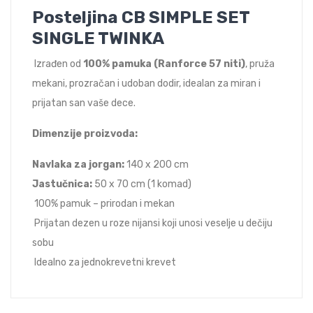
Posteljina CB SIMPLE SET
SINGLE TWINKA
Izrađen od
100% pamuka (Ranforce 57 niti)
, pruža
mekani, prozračan i udoban dodir, idealan za miran i
prijatan san vaše dece.
Dimenzije proizvoda:
Navlaka za jorgan:
140 x 200 cm
Jastučnica:
50 x 70 cm (1 komad)
100% pamuk – prirodan i mekan
Prijatan dezen u roze nijansi koji unosi veselje u dečiju
sobu
Idealno za jednokrevetni krevet