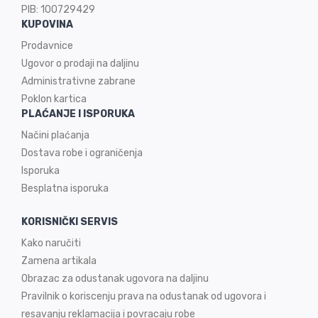
PIB: 100729429
KUPOVINA
Prodavnice
Ugovor o prodaji na
daljinu
Administrativne zabrane
Poklon kartica
PLAĆANJE I ISPORUKA
Načini plaćanja
Dostava robe i ograničenja
Isporuka
Besplatna isporuka
KORISNIČKI SERVIS
Kako naručiti
Zamena artikala
Obrazac za odustanak ugovora na daljinu
Pravilnik o koriscenju prava na odustanak od ugovora i
resavanju reklamacija i povracaju robe