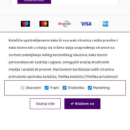
Kolačiće upotrebljavamo kako bi ova web stranica radila pravilno i
kako bismo bili u stanju da vršimo dalja unapređenja stranice sa
svrhom poboljšanja Vašeg korisničkog iskustva, kako bismo
personalizovali sadržaj i oglase, omogućili značaj društvenih
Copyright 2020 DekorDom Group DOO. All Rights Reserved. Web
medija i analizirali promet. Nastavkom korišćenja naših stranica
development: CMS by Global Webmasters -
prihvatate upotrebu kolačića.
Politka kolačića
|
Politika privatnosti
Izrada internet prodavnice
i
SEO
by
www.wbsdigital.com
Obavezni
Trajni
Statistika
Marketing
Sve podatke koje unosite na našoj online prodavnici koristimo
isključivo u našoj kompaniji tako da možete biti bezbedni da Vaše
Saznaj više
Slažem se
podatke nećemo davati trećim licima. Nastojimo da što realnije
prikažemo sve proizvode, odstupanje je moguće. Zabranjeno je
kopiranje i preuzimanje bilo kog dela internet prezentacije.