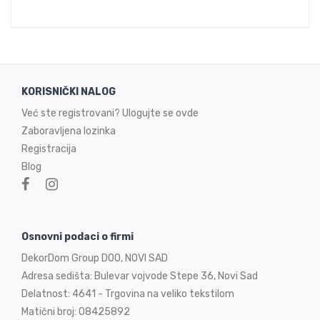
KORISNIČKI NALOG
Već ste registrovani? Ulogujte se ovde
Zaboravljena lozinka
Registracija
Blog
Osnovni podaci o firmi
DekorDom Group DOO, NOVI SAD
Adresa sedišta: Bulevar vojvode Stepe 36, Novi Sad
Delatnost: 4641 - Trgovina na veliko tekstilom
Matični broj: 08425892