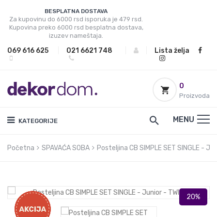
BESPLATNA DOSTAVA
Za kupovinu do 6000 rsd isporuka je 479 rsd.
Kupovina preko 6000 rsd besplatna dostava,
izuzev nameštaja.
069 616 625
|
021 6621 748
|
|
Lista želja
0
Proizvoda
MENU
KATEGORIJE
Početna
SPAVAĆA SOBA
Posteljina CB SIMPLE SET SINGLE - Jun