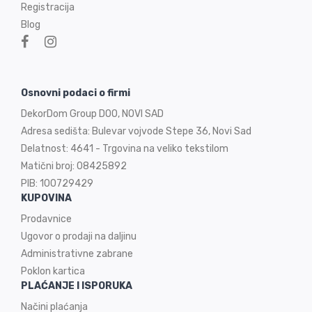
Registracija
Blog
Osnovni podaci o firmi
DekorDom Group DOO, NOVI SAD
Adresa sedišta: Bulevar vojvode Stepe 36, Novi Sad
Delatnost: 4641 - Trgovina na veliko tekstilom
Matični broj: 08425892
PIB: 100729429
KUPOVINA
Prodavnice
Ugovor o prodaji na
daljinu
Administrativne zabrane
Poklon kartica
PLAĆANJE I ISPORUKA
Načini plaćanja