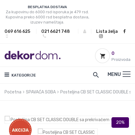
BESPLATNA DOSTAVA
Za kupovinu do 6000 rsd isporuka je 479 rsd.
Kupovina preko 6000 rsd besplatna dostava,
izuzev nameštaja.
069 616 625
|
021 6621 748
|
|
Lista želja
0
Proizvoda
MENU
KATEGORIJE
Početna
SPAVAĆA SOBA
Posteljina CB SET CLASSIC DOUBLE sa