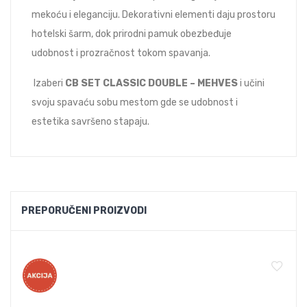
mekoću i eleganciju. Dekorativni elementi daju prostoru
hotelski šarm, dok prirodni pamuk obezbeđuje
udobnost i prozračnost tokom spavanja.
Izaberi
CB SET CLASSIC DOUBLE – MEHVES
i učini
svoju spavaću sobu mestom gde se udobnost i
estetika savršeno stapaju.
PREPORUČENI PROIZVODI