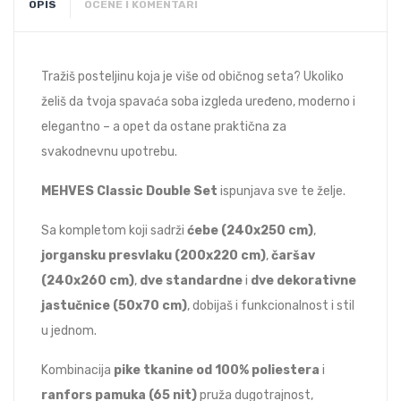
OPIS
OCENE I KOMENTARI
Tražiš posteljinu koja je više od običnog seta? Ukoliko
želiš da tvoja spavaća soba izgleda uređeno, moderno i
elegantno – a opet da ostane praktična za
svakodnevnu upotrebu.
MEHVES Classic Double Set
ispunjava sve te želje.
Sa kompletom koji sadrži
ćebe (240x250 cm)
,
jorgansku presvlaku (200x220 cm)
,
čaršav
(240x260 cm)
,
dve standardne
i
dve dekorativne
jastučnice (50x70 cm)
, dobijaš i funkcionalnost i stil
u jednom.
Kombinacija
pike tkanine od 100% poliestera
i
ranfors pamuka (65 nit)
pruža dugotrajnost,