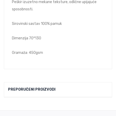
Peškir izuzetno mekane teksture, odlične upijajuće
sposobnosti.
Sirovinski sastav 100% pamuk
Dimenzija 70*130
Gramaža: 450gsm
PREPORUČENI PROIZVODI