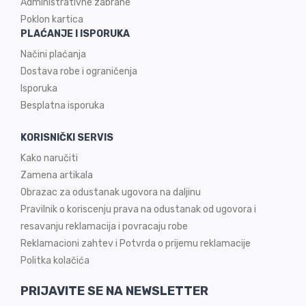
Administrativne zabrane
Poklon kartica
PLAĆANJE I ISPORUKA
Načini plaćanja
Dostava robe i ograničenja
Isporuka
Besplatna isporuka
KORISNIČKI SERVIS
Kako naručiti
Zamena artikala
Obrazac za odustanak ugovora na daljinu
Pravilnik o koriscenju prava na odustanak od ugovora i
resavanju reklamacija i povracaju robe
Reklamacioni zahtev i Potvrda o prijemu reklamacije
Politka kolačića
PRIJAVITE SE NA NEWSLETTER