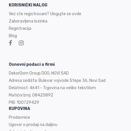
KORISNIČKI NALOG
Već ste registrovani? Ulogujte se ovde
Zaboravljena lozinka
Registracija
Blog
Osnovni podaci o firmi
DekorDom Group DOO, NOVI SAD
Adresa sedišta: Bulevar vojvode Stepe 36, Novi Sad
Delatnost: 4641 - Trgovina na veliko tekstilom
Matični broj: 08425892
PIB: 100729429
KUPOVINA
Prodavnice
Ugovor o prodaji na
daljinu