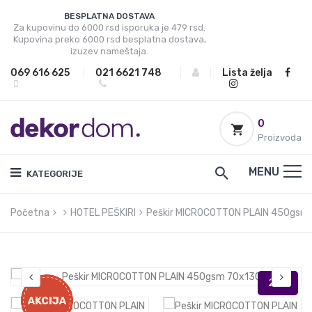
BESPLATNA DOSTAVA
Za kupovinu do 6000 rsd isporuka je 479 rsd.
Kupovina preko 6000 rsd besplatna dostava,
izuzev nameštaja.
069 616 625
|
021 6621 748
|
|
Lista želja
0
Proizvoda
MENU
KATEGORIJE
Početna
HOTEL PEŠKIRI
Peškir MICROCOTTON PLAIN 450gsm