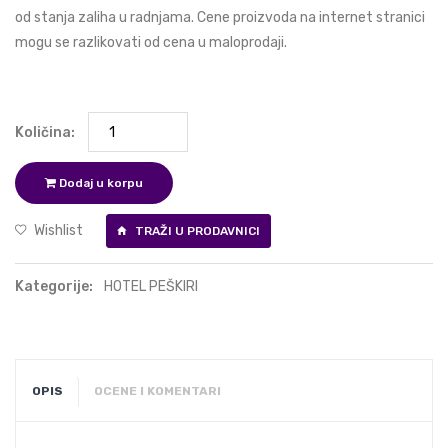
od stanja zaliha u radnjama. Cene proizvoda na internet stranici
mogu se razlikovati od cena u maloprodaji.
Količina:
Dodaj u korpu
Wishlist
TRAŽI U PRODAVNICI
Kategorije:
HOTEL PEŠKIRI
OPIS
OCENE I KOMENTARI