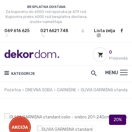
BESPLATNA DOSTAVA
Za kupovinu do 6000 rsd isporuka je 479 rsd.
Kupovina preko 6000 rsd besplatna dostava,
izuzev nameštaja.
069 616 625
|
021 6621 748
|
|
Lista želja
0
Proizvoda
MENU
KATEGORIJE
Početna
DNEVNA SOBA
GARNIŠNE
OLIVIA GARNIŠNA standard 