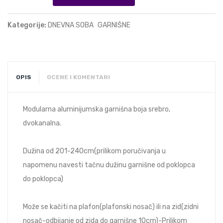
Kategorije:
DNEVNA SOBA
GARNIŠNE
OPIS
OCENE I KOMENTARI
Modularna aluminijumska garnišna boja srebro,
dvokanalna.
Dužina od 201-240cm(prilikom poručivanja u
napomenu navesti tačnu dužinu garnišne od poklopca
do poklopca)
Može se kačiti na plafon(plafonski nosač) ili na zid(zidni
nosač-odbijanje od zida do garnišne 10cm)-Prilikom