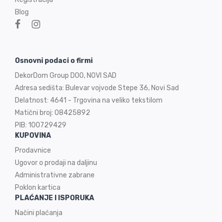
Blog
Osnovni podaci o firmi
DekorDom Group DOO, NOVI SAD
Adresa sedišta: Bulevar vojvode Stepe 36, Novi Sad
Delatnost: 4641 - Trgovina na veliko tekstilom
Matični broj: 08425892
PIB: 100729429
KUPOVINA
Prodavnice
Ugovor o prodaji na
daljinu
Administrativne zabrane
Poklon kartica
PLAĆANJE I ISPORUKA
Načini plaćanja