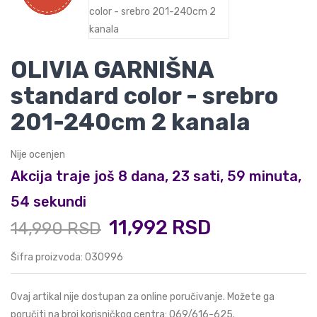
OLIVIA GARNIŠNA
standard color - srebro
201-240cm 2 kanala
Nije ocenjen
Akcija traje još 8 dana, 23 sati, 59 minuta,
53 sekundi
11,992 RSD
14,990 RSD
Šifra proizvoda: 030996
Ovaj artikal nije dostupan za online poručivanje. Možete ga
poručiti na broj korisničkog centra:
069/616-625
.