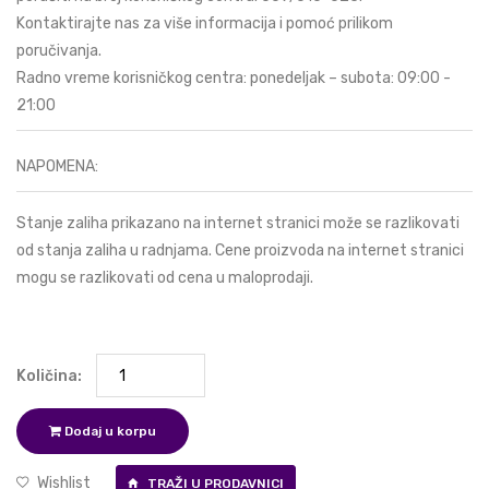
Kontaktirajte nas za više informacija i pomoć prilikom
poručivanja.
Radno vreme korisničkog centra: ponedeljak – subota: 09:00 -
21:00
NAPOMENA:
Stanje zaliha prikazano na internet stranici može se razlikovati
od stanja zaliha u radnjama. Cene proizvoda na internet stranici
mogu se razlikovati od cena u maloprodaji.
Količina:
Dodaj u korpu
Wishlist
TRAŽI U PRODAVNICI