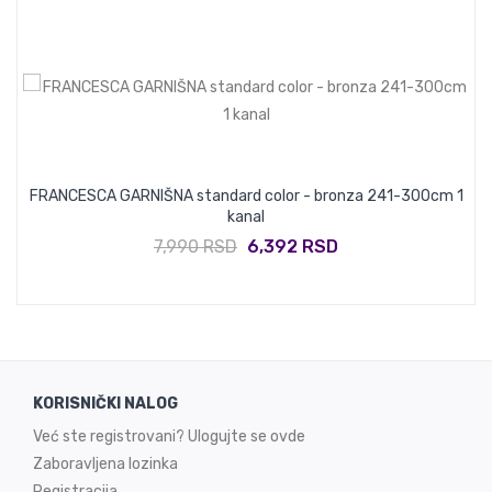
FRANCESCA GARNIŠNA standard color - bronza 241-300cm 1
kanal
7,990 RSD
6,392 RSD
KORISNIČKI NALOG
Već ste registrovani? Ulogujte se ovde
Zaboravljena lozinka
Registracija