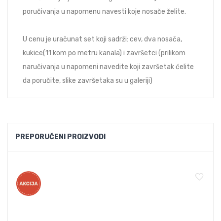
poručivanja u napomenu navesti koje nosače želite.
U cenu je uračunat set koji sadrži: cev, dva nosača,
kukice(11 kom po metru kanala) i završetci (prilikom
naručivanja u napomeni navedite koji završetak ćelite
da poručite, slike završetaka su u galeriji)
PREPORUČENI PROIZVODI