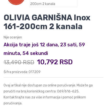
OLIVIA GARNIŠNA Inox
161-200cm 2 kanala
Nije ocenjen
Akcija traje još 12 dana, 23 sati, 59
minuta, 53 sekundi
10,792 RSD
13,490 RSD
Šifra proizvoda: 017209
Ovaj artikal nije dostupan za online poručivanje. Možete ga
poručiti na broj korisničkog centra:
069/616-625
.
Kontaktirajte nas za više informacija i pomoć prilikom
poručivanja.