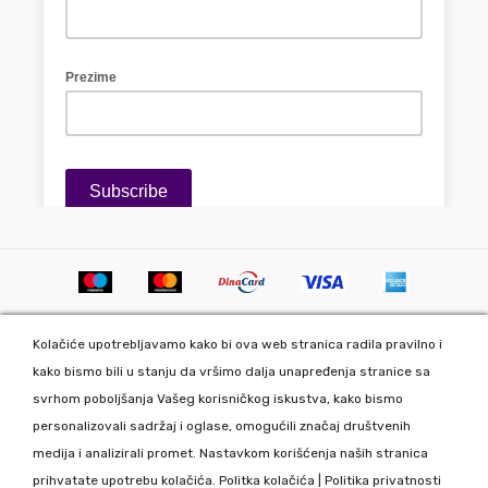
Kolačiće upotrebljavamo kako bi ova web stranica radila pravilno i
kako bismo bili u stanju da vršimo dalja unapređenja stranice sa
svrhom poboljšanja Vašeg korisničkog iskustva, kako bismo
personalizovali sadržaj i oglase, omogućili značaj društvenih
Copyright 2020 DekorDom Group DOO. All Rights Reserved. Web
medija i analizirali promet. Nastavkom korišćenja naših stranica
development: CMS by Global Webmasters -
prihvatate upotrebu kolačića.
Politka kolačića
|
Politika privatnosti