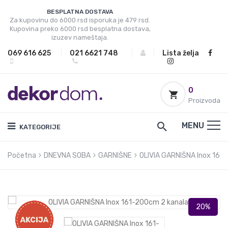
BESPLATNA DOSTAVA
Za kupovinu do 6000 rsd isporuka je 479 rsd.
Kupovina preko 6000 rsd besplatna dostava,
izuzev nameštaja.
069 616 625
|
021 6621 748
|
|
Lista želja
0
Proizvoda
MENU
KATEGORIJE
Početna
DNEVNA SOBA
GARNIŠNE
OLIVIA GARNIŠNA Inox 161