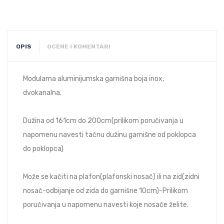
OPIS
OCENE I KOMENTARI
Modularna aluminijumska garnišna boja inox,
dvokanalna.
Dužina od 161cm do 200cm(prilikom poručivanja u
napomenu navesti tačnu dužinu garnišne od poklopca
do poklopca)
Može se kačiti na plafon(plafonski nosač) ili na zid(zidni
nosač-odbijanje od zida do garnišne 10cm)-Prilikom
poručivanja u napomenu navesti koje nosače želite.