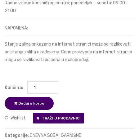
Radno vreme korisničkog centra: ponedeljak – subota: 09:00 -
21:00
NAPOMENA:
Stanje zaliha prikazano na internet stranici može se razlikovati
od stanja zaliha u radnjama. Cene proizvoda na internet stranici
mogu se razlikovati od cena u maloprodaji.
Količina:
Dodaj u korpu
Wishlist
TRAŽI U PRODAVNICI
Kategorije:
DNEVNA SOBA
GARNIŠNE