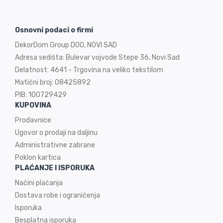
Osnovni podaci o firmi
DekorDom Group DOO, NOVI SAD
Adresa sedišta: Bulevar vojvode Stepe 36, Novi Sad
Delatnost: 4641 - Trgovina na veliko tekstilom
Matični broj: 08425892
PIB: 100729429
KUPOVINA
Prodavnice
Ugovor o prodaji na
daljinu
Administrativne zabrane
Poklon kartica
PLAĆANJE I ISPORUKA
Načini plaćanja
Dostava robe i ograničenja
Isporuka
Besplatna isporuka