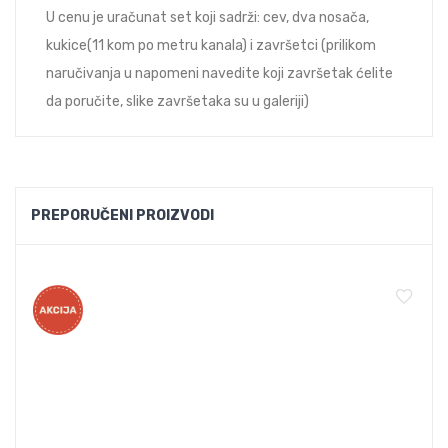
U cenu je uračunat set koji sadrži: cev, dva nosača,
kukice(11 kom po metru kanala) i završetci (prilikom
naručivanja u napomeni navedite koji završetak ćelite
da poručite, slike završetaka su u galeriji)
PREPORUČENI PROIZVODI