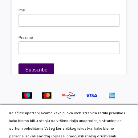
Kolačiće upotrebljavamo kako bi ova web stranica radila pravilno i
kako bismo bili u stanju da vršimo dalja unapređenja stranice sa
svrhom poboljšanja Vašeg korisničkog iskustva, kako bismo
personalizovali sadržaj i oglase, omogućili značaj društvenih