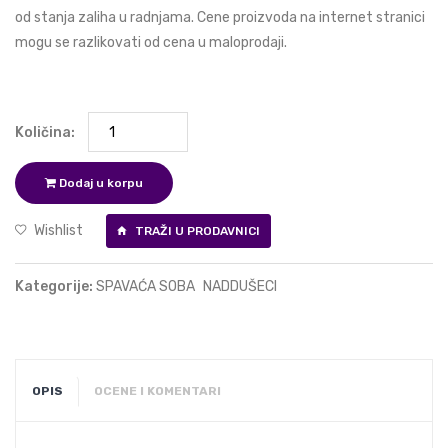
od stanja zaliha u radnjama. Cene proizvoda na internet stranici
mogu se razlikovati od cena u maloprodaji.
Količina:
Dodaj u korpu
Wishlist
TRAŽI U PRODAVNICI
Kategorije:
SPAVAĆA SOBA
NADDUŠECI
OPIS
OCENE I KOMENTARI