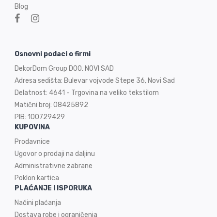
Blog
Osnovni podaci o firmi
DekorDom Group DOO, NOVI SAD
Adresa sedišta: Bulevar vojvode Stepe 36, Novi Sad
Delatnost: 4641 - Trgovina na veliko tekstilom
Matični broj: 08425892
PIB: 100729429
KUPOVINA
Prodavnice
Ugovor o prodaji na
daljinu
Administrativne zabrane
Poklon kartica
PLAĆANJE I ISPORUKA
Načini plaćanja
Dostava robe i ograničenja