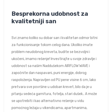
Besprekorna udobnost za
kvalitetniji san
Svi znamo koliko su dobar san i kvalitetan odmor bitni
za funkcionisanje tokom celog dana. Ukoliko imate
problem neudobnog kreveta, budite se bezvoljni i
ukočeni, imamo rešenje! Investirajte u svoje zdravlje i
udobnost sa našim Naddušekom AIRFLOW WAVE i
započnite dan naspavani, puni energije, dobrog
raspoloženja. Napravljen od PU pene visine 6 cm, lako
pretvara sve površine u udoban krevet, bilo da je u
pitanju sedeća garnitura, fotelja, stari dušek.. A može
se upotrebiti i kao alternativno rešenje u vidu
pomoćnog ležaja u vikendicama, apartmanima,