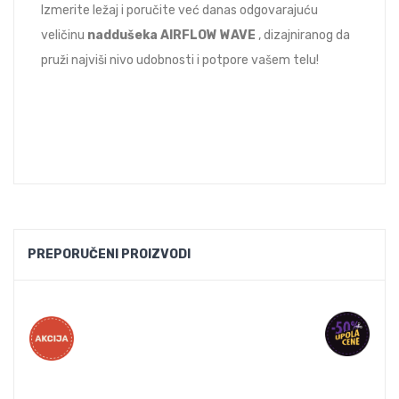
Izmerite ležaj i poručite već danas odgovarajuću
veličinu
naddušeka AIRFLOW WAVE
, dizajniranog da
pruži najviši nivo udobnosti i potpore vašem telu!
PREPORUČENI PROIZVODI