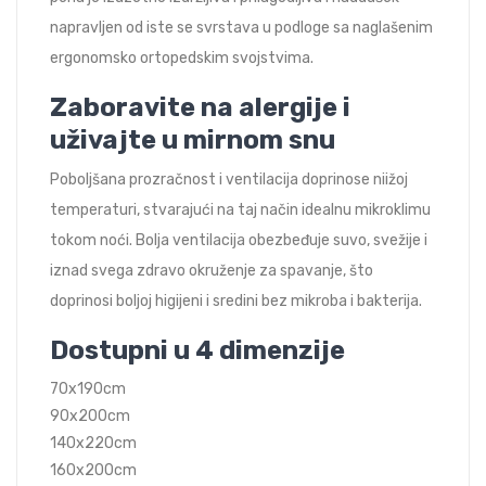
napravljen od iste se svrstava u podloge sa naglašenim
ergonomsko ortopedskim svojstvima.
Zaboravite na alergije i
uživajte u mirnom snu
Poboljšana prozračnost i ventilacija doprinose niižoj
temperaturi, stvarajući na taj način idealnu mikroklimu
tokom noći. Bolja ventilacija obezbeđuje suvo, svežije i
iznad svega zdravo okruženje za spavanje, što
doprinosi boljoj higijeni i sredini bez mikroba i bakterija.
Dostupni u 4 dimenzije
70x190cm
90x200cm
140x220cm
160x200cm