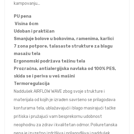
kampovanju...
PU pena
Visina 6cm
Udoban i praktičan
Smanjuje bolove u bokovima, ramenima, karlici
7 zona potpore, talasaste strukture za blagu
masažu tela
Ergonomski podržava težinu tela
Prozračna, antialergijska navlaka od 100% PES,
skida se i periva u veš mašini
Termoregulacija
Naddušek AIRFLOW WAVE zbog svoje strukture i
materijala od kojih je izrađen savršeno se prilagođava
konturama tela, ublažavajući i blago masirajući tačke
pritiska i pružajući vam besprekornu udobnost
neophodnu za zdrav i kvalitetan odmor. Poliuretanska
pena je izuzetno izdržljiva i prilagodljiva i naddušek