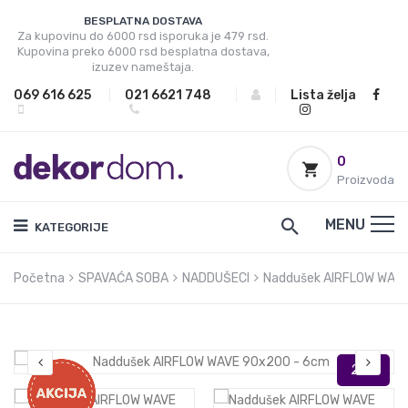
BESPLATNA DOSTAVA
Za kupovinu do 6000 rsd isporuka je 479 rsd.
Kupovina preko 6000 rsd besplatna dostava,
izuzev nameštaja.
069 616 625
|
021 6621 748
|
|
Lista želja
0
Proizvoda
MENU
KATEGORIJE
Početna
SPAVAĆA SOBA
NADDUŠECI
Naddušek AIRFLOW WAV