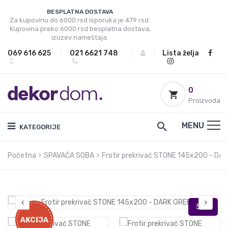
BESPLATNA DOSTAVA
Za kupovinu do 6000 rsd isporuka je 479 rsd.
Kupovina preko 6000 rsd besplatna dostava,
izuzev nameštaja.
069 616 625
|
021 6621 748
|
|
Lista želja
0
Proizvoda
MENU
KATEGORIJE
Početna
SPAVAĆA SOBA
Frotir prekrivač STONE 145x200 - DA