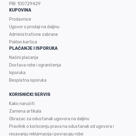
PIB: 100729429
KUPOVINA
Prodavnice
Ugovor o prodaji na
daljinu
Administrativne zabrane
Poklon kartica
PLAĆANJE I ISPORUKA
Načini plaćanja
Dostava robe i ograničenja
Isporuka
Besplatna isporuka
KORISNIČKI SERVIS
Kako naručiti
Zamena artikala
Obrazac za odustanak ugovora na daljinu
Pravilnik o koriscenju prava na odustanak od ugovora i
resavanju reklamacija i povracaju robe