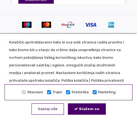
Kolačiće upotrebljavamo kako bi ova web stranica radila pravilno i
kako bismo bili u stanju da vršimo dalja unapređenja stranice sa
svrhom poboljšanja Vašeg korisničkog iskustva, kako bismo
personalizovali sadržaj i oglase, omogućili značaj društvenih
Copyright 2020 DekorDom Group DOO. All Rights Reserved. Web
medija i analizirali promet. Nastavkom korišćenja naših stranica
development: CMS by Global Webmasters -
prihvatate upotrebu kolačića.
Politka kolačića
|
Politika privatnosti
Izrada internet prodavnice
i
SEO
by
www.wbsdigital.com
Obavezni
Trajni
Statistika
Marketing
Sve podatke koje unosite na našoj online prodavnici koristimo
isključivo u našoj kompaniji tako da možete biti bezbedni da Vaše
Saznaj više
Slažem se
podatke nećemo davati trećim licima. Nastojimo da što realnije
prikažemo sve proizvode, odstupanje je moguće. Zabranjeno je
kopiranje i preuzimanje bilo kog dela internet prezentacije.