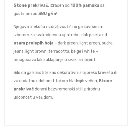
Stone prekrivač
, izrađen od
100% pamuka
sa
gustinom od
380 g/m²
.
Njegova mekoća i izdržljivost čine ga savršenim
izborom za svakodnevnu upotrebu, dok paleta od
osam prelepih boja
– dark green, light green, pudra,
jeans, light brown, terracotta, beige i white –
omogućava lako uklapanje u svaki ambijent.
Bilo da ga koristite kao dekorativni sloj preko kreveta ili
za dodatnu udobnost tokom hladnijih večeri,
Stone
prekrivač
donosi bezvremenski stil i prirodnu
udobnost u vaš dom.