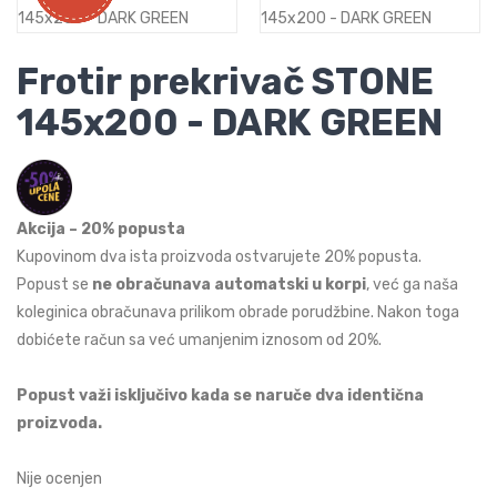
Frotir prekrivač STONE
145x200 - DARK GREEN
Akcija – 20% popusta
Kupovinom dva ista proizvoda ostvarujete 20% popusta.
Popust se
ne obračunava automatski u korpi
, već ga naša
koleginica obračunava prilikom obrade porudžbine. Nakon toga
dobićete račun sa već umanjenim iznosom od 20%.
Popust važi isključivo kada se naruče dva identična
proizvoda.
Nije ocenjen