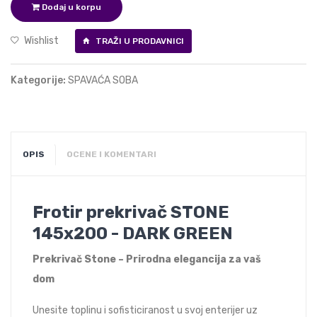
Dodaj u korpu
Wishlist
TRAŽI U PRODAVNICI
Kategorije:
SPAVAĆA SOBA
OPIS
OCENE I KOMENTARI
Frotir prekrivač STONE
145x200 - DARK GREEN
Prekrivač Stone – Prirodna elegancija za vaš
dom
Unesite toplinu i sofisticiranost u svoj enterijer uz