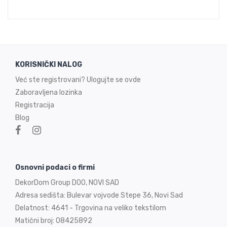
KORISNIČKI NALOG
Već ste registrovani? Ulogujte se ovde
Zaboravljena lozinka
Registracija
Blog
Osnovni podaci o firmi
DekorDom Group DOO, NOVI SAD
Adresa sedišta: Bulevar vojvode Stepe 36, Novi Sad
Delatnost: 4641 - Trgovina na veliko tekstilom
Matični broj: 08425892