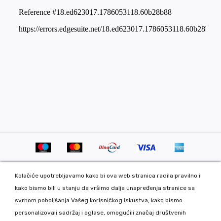
Kolačiće upotrebljavamo kako bi ova web stranica radila pravilno i
kako bismo bili u stanju da vršimo dalja unapređenja stranice sa
svrhom poboljšanja Vašeg korisničkog iskustva, kako bismo
personalizovali sadržaj i oglase, omogućili značaj društvenih
Copyright 2020 DekorDom Group DOO. All Rights Reserved. Web