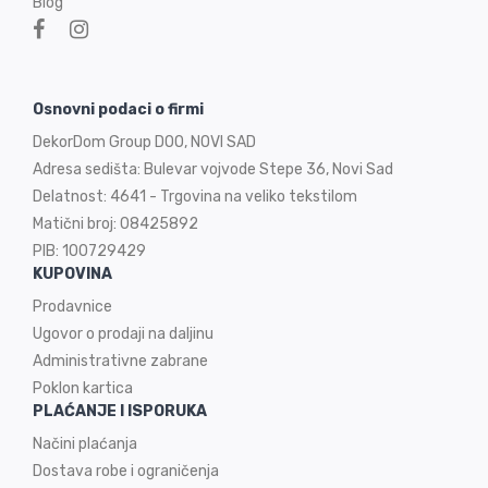
Blog
Osnovni podaci o firmi
DekorDom Group DOO, NOVI SAD
Adresa sedišta: Bulevar vojvode Stepe 36, Novi Sad
Delatnost: 4641 - Trgovina na veliko tekstilom
Matični broj: 08425892
PIB: 100729429
KUPOVINA
Prodavnice
Ugovor o prodaji na
daljinu
Administrativne zabrane
Poklon kartica
PLAĆANJE I ISPORUKA
Načini plaćanja
Dostava robe i ograničenja