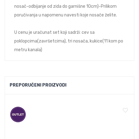
nosač-odbijanje od zida do garnišne 10cm)-Prilikom
poručivanja u napomenu navesti koje nosače želite.
U cenu je uračunat set koji sadrži: cev sa
poklopcima(završetcima), tri nosača, kukice(11 kom po
metru kanala)
PREPORUČENI PROIZVODI