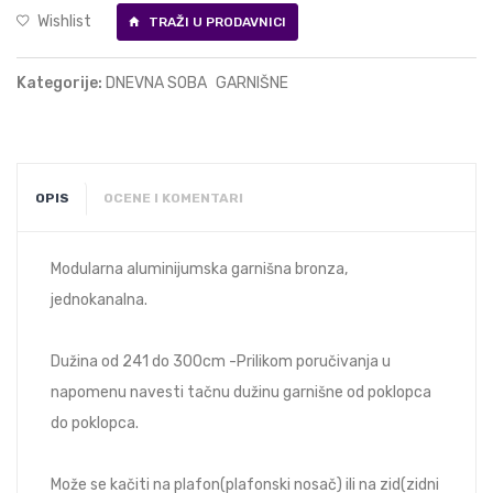
Wishlist
TRAŽI U PRODAVNICI
Kategorije:
DNEVNA SOBA
GARNIŠNE
OPIS
OCENE I KOMENTARI
Modularna aluminijumska garnišna bronza,
jednokanalna.
Dužina od 241 do 300cm -Prilikom poručivanja u
napomenu navesti tačnu dužinu garnišne od poklopca
do poklopca.
Može se kačiti na plafon(plafonski nosač) ili na zid(zidni