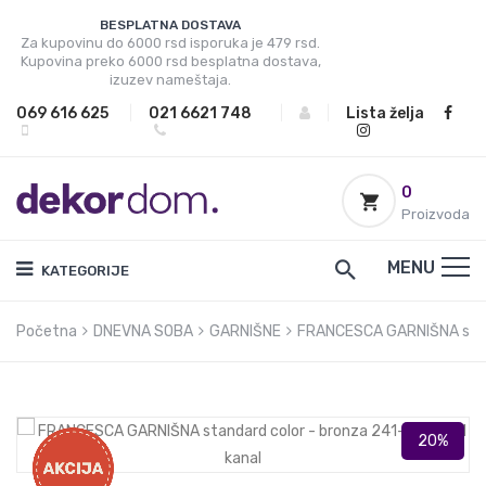
BESPLATNA DOSTAVA
Za kupovinu do 6000 rsd isporuka je 479 rsd.
Kupovina preko 6000 rsd besplatna dostava,
izuzev nameštaja.
069 616 625
|
021 6621 748
|
|
Lista želja
0
Proizvoda
MENU
KATEGORIJE
Početna
DNEVNA SOBA
GARNIŠNE
FRANCESCA GARNIŠNA stand