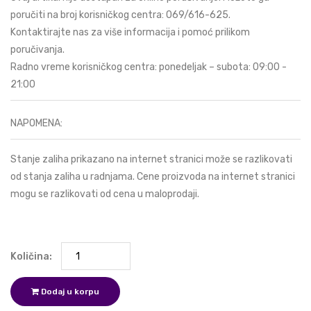
poručiti na broj korisničkog centra:
069/616-625
.
Kontaktirajte nas za više informacija i pomoć prilikom
poručivanja.
Radno vreme korisničkog centra: ponedeljak – subota: 09:00 -
21:00
NAPOMENA:
Stanje zaliha prikazano na internet stranici može se razlikovati
od stanja zaliha u radnjama. Cene proizvoda na internet stranici
mogu se razlikovati od cena u maloprodaji.
Količina:
Dodaj u korpu