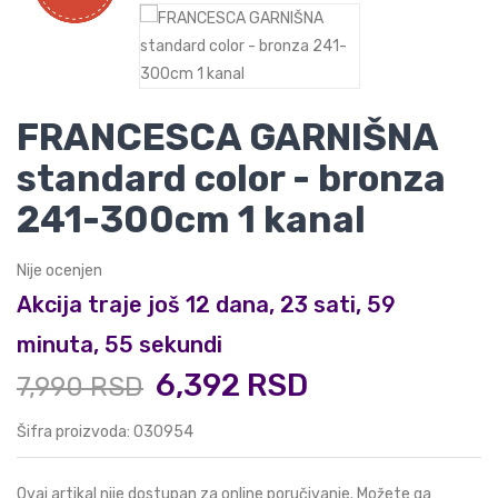
FRANCESCA GARNIŠNA
standard color - bronza
241-300cm 1 kanal
Nije ocenjen
Akcija traje još 12 dana, 23 sati, 59
minuta, 54 sekundi
6,392 RSD
7,990 RSD
Šifra proizvoda: 030954
Ovaj artikal nije dostupan za online poručivanje. Možete ga