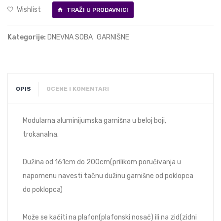
Wishlist
TRAŽI U PRODAVNICI
Kategorije:
DNEVNA SOBA
GARNIŠNE
OPIS
OCENE I KOMENTARI
Modularna aluminijumska garnišna u beloj boji,
trokanalna.
Dužina od 161cm do 200cm(prilikom poručivanja u
napomenu navesti tačnu dužinu garnišne od poklopca
do poklopca)
Može se kačiti na plafon(plafonski nosač) ili na zid(zidni