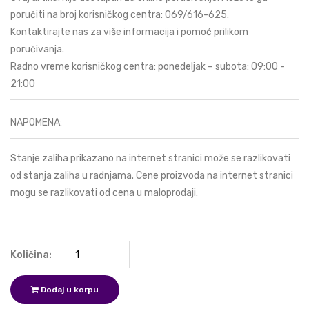
poručiti na broj korisničkog centra:
069/616-625
.
Kontaktirajte nas za više informacija i pomoć prilikom
poručivanja.
Radno vreme korisničkog centra: ponedeljak – subota: 09:00 -
21:00
NAPOMENA:
Stanje zaliha prikazano na internet stranici može se razlikovati
od stanja zaliha u radnjama. Cene proizvoda na internet stranici
mogu se razlikovati od cena u maloprodaji.
Količina:
Dodaj u korpu