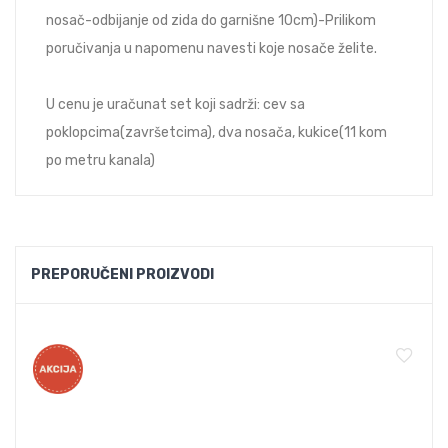
nosač-odbijanje od zida do garnišne 10cm)-Prilikom
poručivanja u napomenu navesti koje nosače želite.
U cenu je uračunat set koji sadrži: cev sa
poklopcima(završetcima), dva nosača, kukice(11 kom
po metru kanala)
PREPORUČENI PROIZVODI