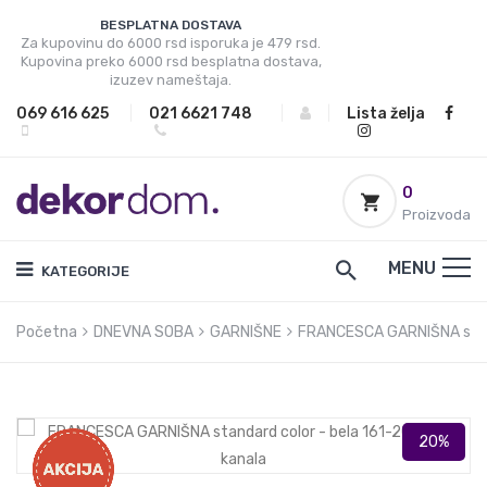
BESPLATNA DOSTAVA
Za kupovinu do 6000 rsd isporuka je 479 rsd.
Kupovina preko 6000 rsd besplatna dostava,
izuzev nameštaja.
069 616 625
|
021 6621 748
|
|
Lista želja
0
Proizvoda
MENU
KATEGORIJE
Početna
DNEVNA SOBA
GARNIŠNE
FRANCESCA GARNIŠNA stand