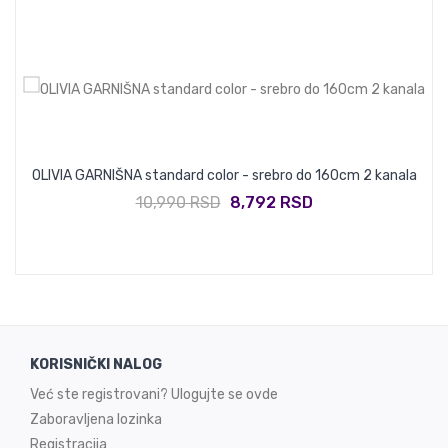
nal
OLIVIA GARNIŠNA standard color - srebro do 160cm 2 kanala
F
10,990 RSD
8,792 RSD
KORISNIČKI NALOG
Već ste registrovani? Ulogujte se ovde
Zaboravljena lozinka
Registracija