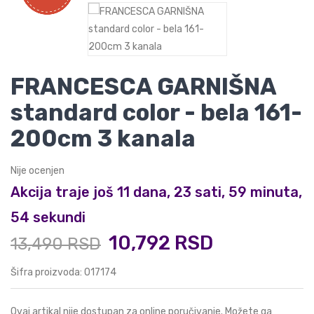
FRANCESCA GARNIŠNA
standard color - bela 161-
200cm 3 kanala
Nije ocenjen
Akcija traje još 11 dana, 23 sati, 59 minuta,
53 sekundi
10,792 RSD
13,490 RSD
Šifra proizvoda: 017174
Ovaj artikal nije dostupan za online poručivanje. Možete ga