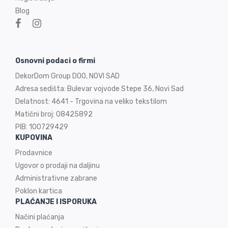
Blog
Osnovni podaci o firmi
DekorDom Group DOO, NOVI SAD
Adresa sedišta: Bulevar vojvode Stepe 36, Novi Sad
Delatnost: 4641 - Trgovina na veliko tekstilom
Matični broj: 08425892
PIB: 100729429
KUPOVINA
Prodavnice
Ugovor o prodaji na
daljinu
Administrativne zabrane
Poklon kartica
PLAĆANJE I ISPORUKA
Načini plaćanja