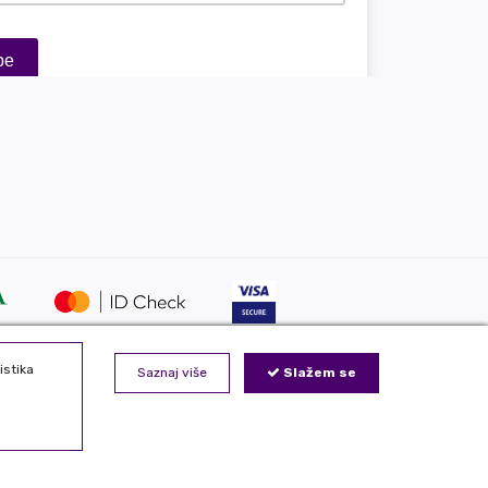
istika
Saznaj više
Slažem se
j online prodavnici koristimo isključivo u našoj kompaniji
da Vaše podatke nećemo davati trećim licima. Nastojimo
roizvode, odstupanje je moguće. Zabranjeno je kopiranje i
preuzimanje bilo kog dela internet prezentacije.