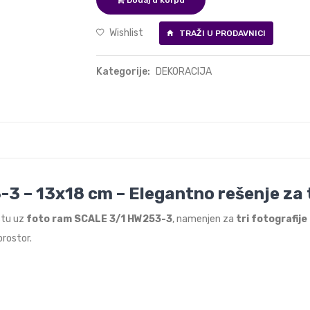
Dodaj u korpu
Wishlist
TRAŽI U PRODAVNICI
Kategorije:
DEKORACIJA
3 – 13x18 cm – Elegantno rešenje za 
stu uz
foto ram SCALE 3/1 HW253-3
, namenjen za
tri fotografij
rostor.