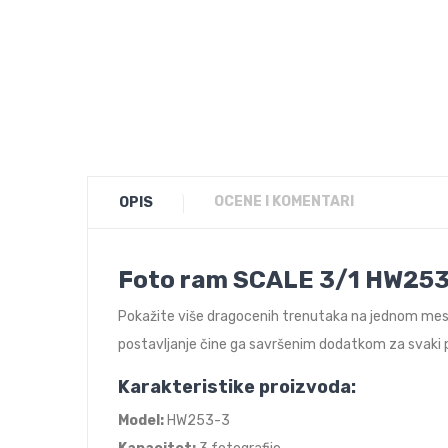
OCENE I KOMENTARI
OPIS
Foto ram SCALE 3/1 HW253-
Pokažite više dragocenih trenutaka na jednom me
postavljanje čine ga savršenim dodatkom za svaki p
Karakteristike proizvoda:
Model:
HW253-3