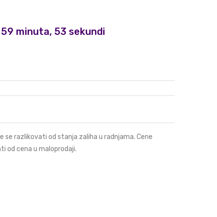
i, 59 minuta, 53 sekundi
e se razlikovati od stanja zaliha u radnjama. Cene
ti od cena u maloprodaji.