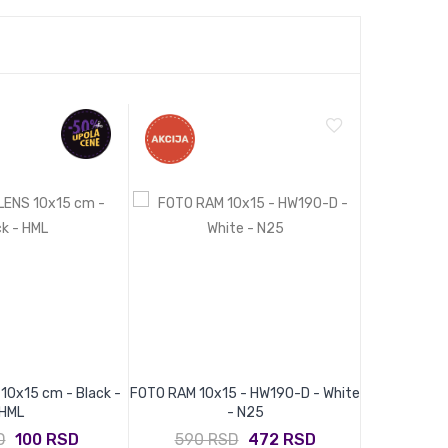
10x15 cm - Black -
FOTO RAM 10x15 - HW190-D - White
FOTO RAM 10x
HML
- N25
D
100 RSD
590 RSD
472 RSD
590 