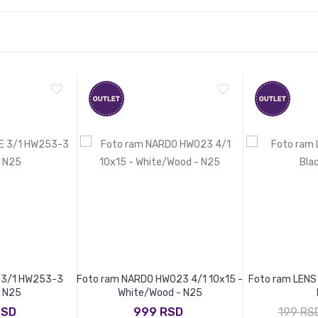
 3/1 HW253-3
Foto ram NARDO HW023 4/1 10x15 -
Foto ram LENS 
- N25
White/Wood - N25
RSD
999 RSD
199 RS