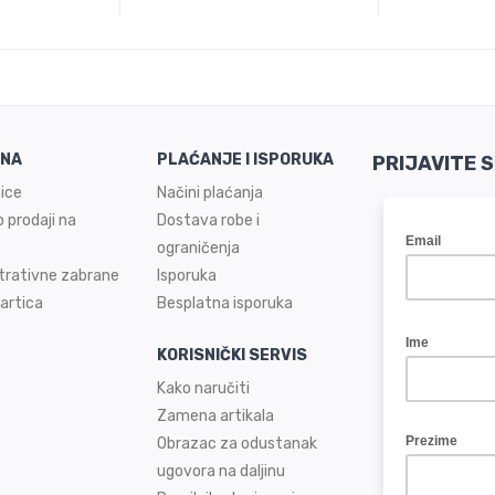
INA
PLAĆANJE I ISPORUKA
PRIJAVITE 
ice
Načini plaćanja
 prodaji na
Dostava robe i
ograničenja
trativne zabrane
Isporuka
artica
Besplatna isporuka
KORISNIČKI SERVIS
Kako naručiti
Zamena artikala
Obrazac za odustanak
ugovora na daljinu