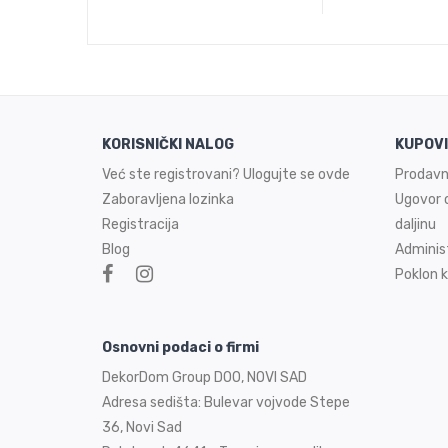
KORISNIČKI NALOG
KUPOV
Već ste registrovani? Ulogujte se ovde
Prodavn
Zaboravljena lozinka
Ugovor o
Registracija
daljinu
Blog
Adminis
Poklon k
Osnovni podaci o firmi
DekorDom Group DOO, NOVI SAD
Adresa sedišta: Bulevar vojvode Stepe
36, Novi Sad