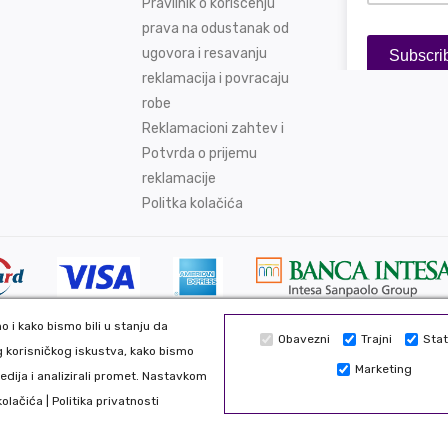
Pravilnik o koriscenju
prava na odustanak od
ugovora i resavanju
reklamacija i povracaju
robe
Reklamacioni zahtev i
Potvrda o prijemu
reklamacije
Politka kolačića
 i kako bismo bili u stanju da
Obavezni
Trajni
Stat
Sve podatke koje unosite na našo
 korisničkog iskustva, kako bismo
ed. Web development: CMS by
Marketing
tako da možete biti bezbedni 
edija i analizirali promet. Nastavkom
y
www.wbsdigital.com
da što realnije prikažemo sve p
kolačića
|
Politika privatnosti