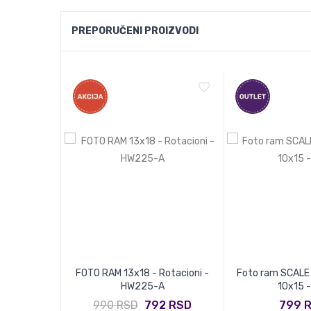
PREPORUČENI PROIZVODI
90-D - White
FOTO RAM 13x18 - Rotacioni -
Foto ram SCALE
HW225-A
10x15 
8 RSD
990 RSD
792 RSD
799 