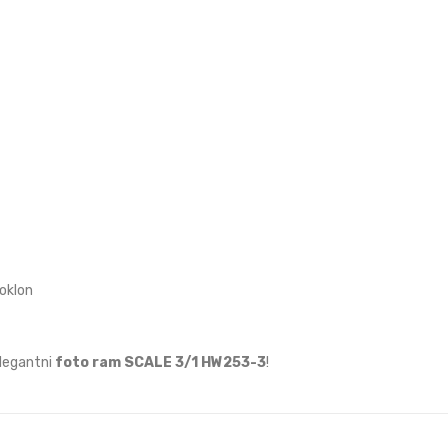
poklon
elegantni
foto ram SCALE 3/1 HW253-3
!