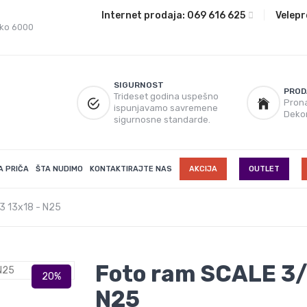
Internet prodaja:
069 616 625
|
Velepr
eko 6000
SIGURNOST
PROD
Trideset godina uspešno
Prona
ispunjavamo savremene
Deko
sigurnosne standarde.
A PRIČA
ŠTA NUDIMO
KONTAKTIRAJTE NAS
AKCIJA
OUTLET
3 13x18 - N25
Foto ram SCALE 3/
N25