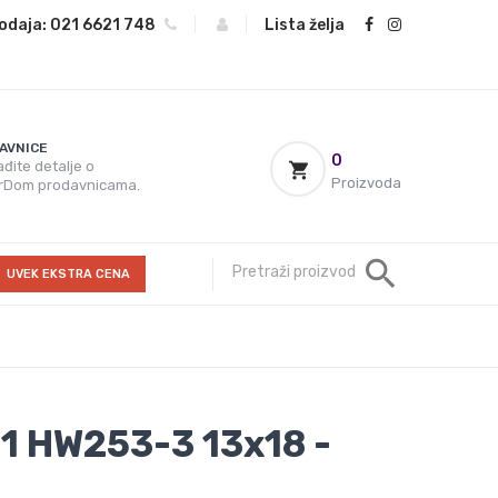
odaja:
021 6621 748
|
|
Lista želja
AVNICE
0
đite detalje o
Proizvoda
rDom prodavnicama.
UVEK EKSTRA CENA
1 HW253-3 13x18 -