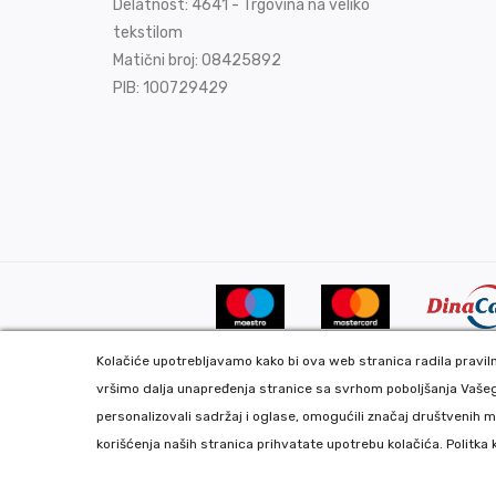
Delatnost: 4641 - Trgovina na veliko
tekstilom
Matični broj: 08425892
PIB: 100729429
Kolačiće upotrebljavamo kako bi ova web stranica radila pravilno
vršimo dalja unapređenja stranice sa svrhom poboljšanja Vašeg
Copyright 2020 DekorDom Group DOO. All Rights Reserv
personalizovali sadržaj i oglase, omogućili značaj društvenih m
Global Webmasters -
Izrada internet prodavnice
i
SEO
b
korišćenja naših stranica prihvatate upotrebu kolačića.
Politka 