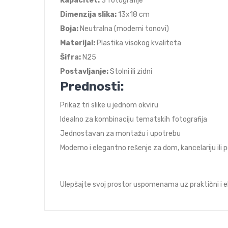
Kapacitet:
3 fotografije
Dimenzija slika:
13x18 cm
Boja:
Neutralna (moderni tonovi)
Materijal:
Plastika visokog kvaliteta
Šifra:
N25
Postavljanje:
Stolni ili zidni
Prednosti:
Prikaz tri slike u jednom okviru
Idealno za kombinaciju tematskih fotografija
Jednostavan za montažu i upotrebu
Moderno i elegantno rešenje za dom, kancelariju ili 
Ulepšajte svoj prostor uspomenama uz praktični i 