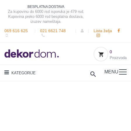
BESPLATNA DOSTAVA
Za kupovinu do 6000 rsd isporuka je 479 rsd.
Kupovina preko 6000 rsd besplatna dostava,
izuzev nameštaja.
069 616 625
|
021 6621 748
|
|
Lista želja
0
Proizvoda
MENU
KATEGORIJE