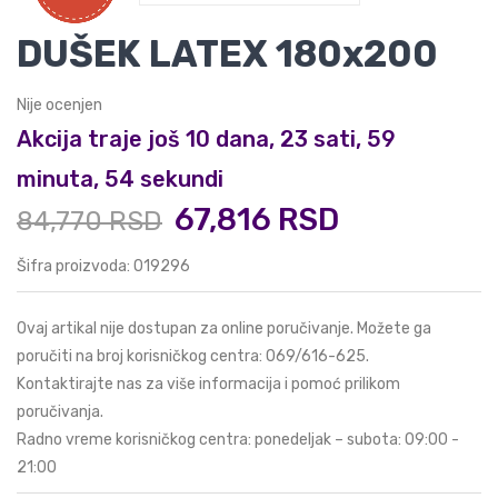
DUŠEK LATEX 180x200
Nije ocenjen
Akcija traje još 10 dana, 23 sati, 59
minuta, 53 sekundi
67,816 RSD
84,770 RSD
Šifra proizvoda: 019296
Ovaj artikal nije dostupan za online poručivanje. Možete ga
poručiti na broj korisničkog centra:
069/616-625
.
Kontaktirajte nas za više informacija i pomoć prilikom
poručivanja.
Radno vreme korisničkog centra: ponedeljak – subota: 09:00 -
21:00