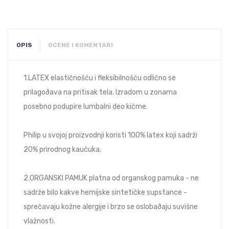
OPIS
OCENE I KOMENTARI
1.LATEX elastičnošću i fleksibilnošću odlično se
prilagoðava na pritisak tela. Izradom u zonama
posebno podupire lumbalni deo kičme.
Philip u svojoj proizvodnji koristi 100% latex koji sadrži
20% prirodnog kaučuka.
2.ORGANSKI PAMUK platna od organskog pamuka - ne
sadrže bilo kakve hemijske sintetičke supstance -
sprečavaju kožne alergije i brzo se oslobaðaju suvišne
vlažnosti.