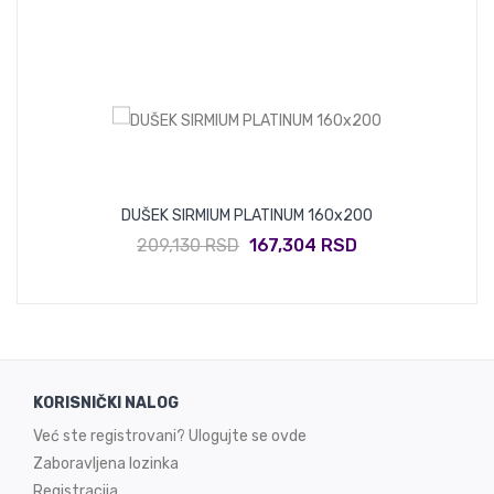
DUŠEK SIRMIUM PLATINUM 160x200
209,130 RSD
167,304 RSD
KORISNIČKI NALOG
Već ste registrovani? Ulogujte se ovde
Zaboravljena lozinka
Registracija