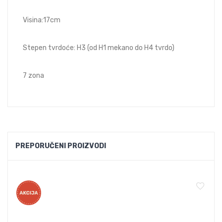
Visina:17cm
Stepen tvrdoće: H3 (od H1 mekano do H4 tvrdo)
7 zona
PREPORUČENI PROIZVODI