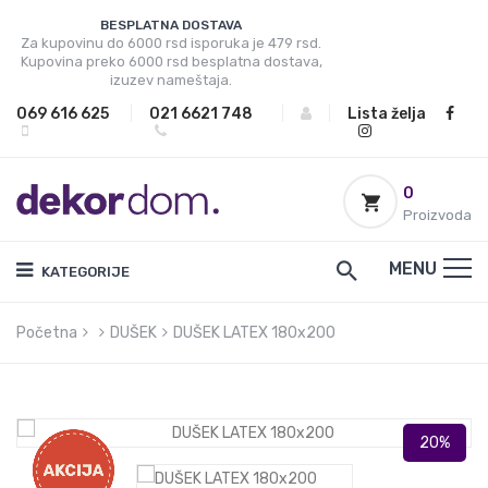
BESPLATNA DOSTAVA
Za kupovinu do 6000 rsd isporuka je 479 rsd.
Kupovina preko 6000 rsd besplatna dostava,
izuzev nameštaja.
069 616 625
|
021 6621 748
|
|
Lista želja
0
Proizvoda
MENU
KATEGORIJE
Početna
DUŠEK
DUŠEK LATEX 180x200