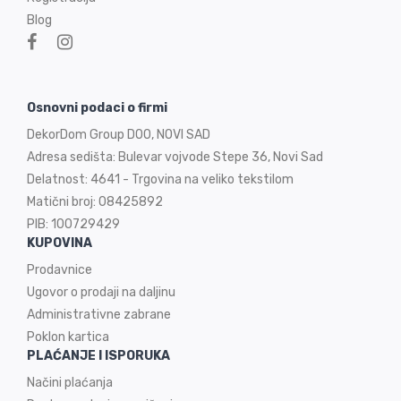
Blog
Osnovni podaci o firmi
DekorDom Group DOO, NOVI SAD
Adresa sedišta: Bulevar vojvode Stepe 36, Novi Sad
Delatnost: 4641 - Trgovina na veliko tekstilom
Matični broj: 08425892
PIB: 100729429
KUPOVINA
Prodavnice
Ugovor o prodaji na
daljinu
Administrativne zabrane
Poklon kartica
PLAĆANJE I ISPORUKA
Načini plaćanja