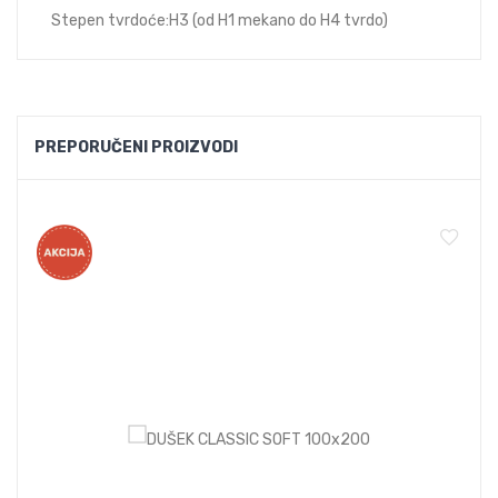
Stepen tvrdoće:H3 (od H1 mekano do H4 tvrdo)
PREPORUČENI PROIZVODI