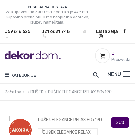
BESPLATNA DOSTAVA
Za kupovinu do 6000 rsd isporuka je 479 rsd.
Kupovina preko 6000 rsd besplatna dostava,
izuzev nameštaja.
069 616 625
|
021 6621 748
|
|
Lista želja
0
Proizvoda
MENU
KATEGORIJE
Početna
DUŠEK
DUŠEK ELEGANCE RELAX 80x190