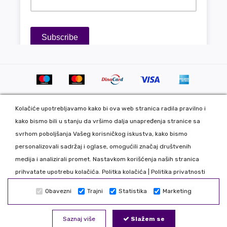
Kolačiće upotrebljavamo kako bi ova web stranica radila pravilno i
kako bismo bili u stanju da vršimo dalja unapređenja stranice sa
svrhom poboljšanja Vašeg korisničkog iskustva, kako bismo
personalizovali sadržaj i oglase, omogućili značaj društvenih
Copyright 2020 DekorDom Group DOO. All Rights Reserved. Web
medija i analizirali promet. Nastavkom korišćenja naših stranica
development: CMS by Global Webmasters -
prihvatate upotrebu kolačića.
Politka kolačića
|
Politika privatnosti
Izrada internet prodavnice
i
SEO
by
www.wbsdigital.com
Obavezni
Trajni
Statistika
Marketing
Sve podatke koje unosite na našoj online prodavnici koristimo
isključivo u našoj kompaniji tako da možete biti bezbedni da Vaše
Saznaj više
Slažem se
podatke nećemo davati trećim licima. Nastojimo da što realnije