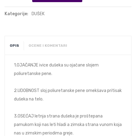
Kategorije:
DUŠEK
OPIS
OCENE I KOMENTARI
1.OJAČANJE ivice dušeka su ojačane slojem
poliuretanske pene.
2.UDOBNOST sloj poliuretanske pene omekšava pritisak
dušeka na telo.
3.OSEĆAJ letnja strana dušeka je proštepana
pamukom koji nas leti hladi a zimska strana vunom koja
nas u zimskim periodima greje.