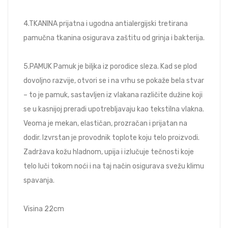
4.TKANINA prijatna i ugodna antialergijski tretirana
pamučna tkanina osigurava zaštitu od grinja i bakterija.
5.PAMUK Pamuk je biljka iz porodice sleza. Kad se plod
dovoljno razvije, otvori se i na vrhu se pokaže bela stvar
– to je pamuk, sastavljen iz vlakana različite dužine koji
se u kasnijoj preradi upotrebljavaju kao tekstilna vlakna.
Veoma je mekan, elastičan, prozračan i prijatan na
dodir. Izvrstan je provodnik toplote koju telo proizvodi.
Zadržava kožu hladnom, upija i izlučuje tečnosti koje
telo luči tokom noći i na taj način osigurava svežu klimu
spavanja.
Visina 22cm