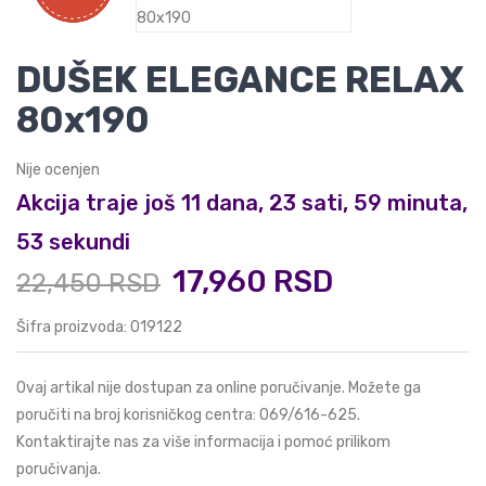
DUŠEK ELEGANCE RELAX
80x190
Nije ocenjen
Akcija traje još 11 dana, 23 sati, 59 minuta,
53 sekundi
17,960 RSD
22,450 RSD
Šifra proizvoda: 019122
Ovaj artikal nije dostupan za online poručivanje. Možete ga
poručiti na broj korisničkog centra:
069/616-625
.
Kontaktirajte nas za više informacija i pomoć prilikom
poručivanja.