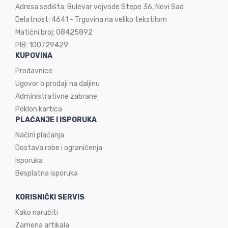
Adresa sedišta: Bulevar vojvode Stepe 36, Novi Sad
Delatnost: 4641 - Trgovina na veliko tekstilom
Matični broj: 08425892
PIB: 100729429
KUPOVINA
Prodavnice
Ugovor o prodaji na
daljinu
Administrativne zabrane
Poklon kartica
PLAĆANJE I ISPORUKA
Načini plaćanja
Dostava robe i ograničenja
Isporuka
Besplatna isporuka
KORISNIČKI SERVIS
Kako naručiti
Zamena artikala