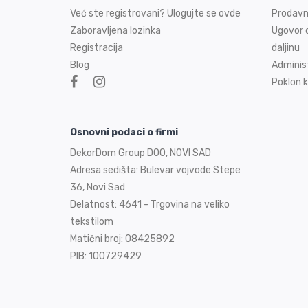
Već ste registrovani? Ulogujte se ovde
Prodavn
Zaboravljena lozinka
Ugovor o
Registracija
daljinu
Blog
Adminis
Poklon k
Osnovni podaci o firmi
DekorDom Group DOO, NOVI SAD
Adresa sedišta: Bulevar vojvode Stepe
36, Novi Sad
Delatnost: 4641 - Trgovina na veliko
tekstilom
Matični broj: 08425892
PIB: 100729429