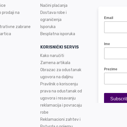
ice
Načini plaćanja
 prodaji na
Dostava robe i
ograničenja
trativne zabrane
Isporuka
artica
Besplatna isporuka
KORISNIČKI SERVIS
Kako naručiti
Zamena artikala
Obrazac za odustanak
ugovora na daljinu
Pravilnik o koriscenju
prava na odustanak od
ugovora i resavanju
reklamacija i povracaju
robe
Reklamacioni zahtev i
Potvrda o prijemu