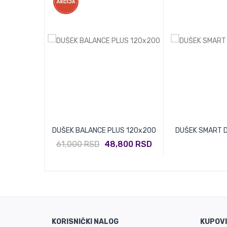
INUM 180x200
DUŠEK BALANCE PLUS 120x200
DUŠEK SMART D
8,216 RSD
61,000 RSD
48,800 RSD
KORISNIČKI NALOG
KUPOV