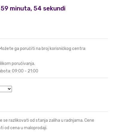
i, 59 minuta, 53 sekundi
 Možete ga poručiti na broj korisničkog centra:
ilikom poručivanja.
ubota: 09:00 - 21:00
e se razlikovati od stanja zaliha u radnjama. Cene
ti od cena u maloprodaji.