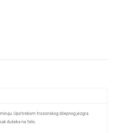
e miruju. Upotrebom trozonskog džepnog jezgra
sak dušeka na telo.