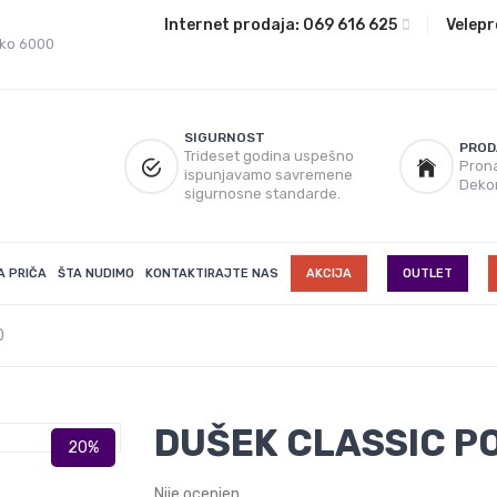
Internet prodaja:
069 616 625
|
Velepr
eko 6000
SIGURNOST
PROD
Trideset godina uspešno
Prona
ispunjavamo savremene
Deko
sigurnosne standarde.
A PRIČA
ŠTA NUDIMO
KONTAKTIRAJTE NAS
AKCIJA
OUTLET
0
DUŠEK CLASSIC P
Nije ocenjen