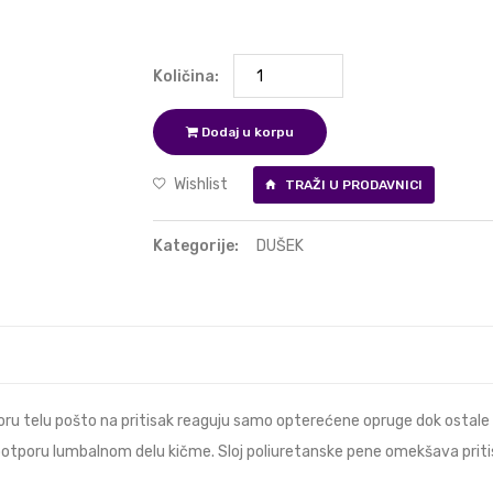
Količina:
Dodaj u korpu
Wishlist
TRAŽI U PRODAVNICI
Kategorije:
DUŠEK
ru telu pošto na pritisak reaguju samo opterećene opruge dok ostal
potporu lumbalnom delu kičme. Sloj poliuretanske pene omekšava priti