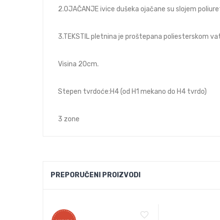
2.OJAČANJE ivice dušeka ojačane su slojem poliur
3.TEKSTIL pletnina je proštepana poliesterskom v
Visina 20cm.
Stepen tvrdoće:H4 (od H1 mekano do H4 tvrdo)
3 zone
PREPORUČENI PROIZVODI