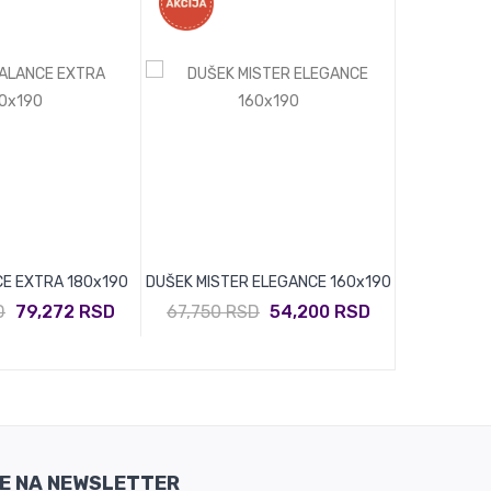
E EXTRA 180x190
DUŠEK MISTER ELEGANCE 160x190
DUŠEK CLAS
D
79,272 RSD
67,750 RSD
54,200 RSD
41,670 
SE NA NEWSLETTER