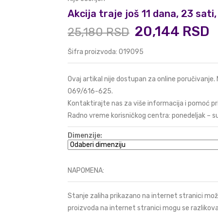
Akcija traje još 11 dana, 23 sat
20,144 RSD
25,180 RSD
Šifra proizvoda: 019095
Ovaj artikal nije dostupan za online poručivanje.
069/616-625
.
Kontaktirajte nas za više informacija i pomoć pr
Radno vreme korisničkog centra: ponedeljak – s
Dimenzije:
NAPOMENA:
Stanje zaliha prikazano na internet stranici mož
proizvoda na internet stranici mogu se razlikova