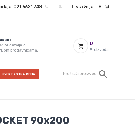
odaja:
021 6621 748
|
|
Lista želja
AVNICE
0
đite detalje o
Proizvoda
rDom prodavnicama.
UVEK EKSTRA CENA
OCKET 90x200