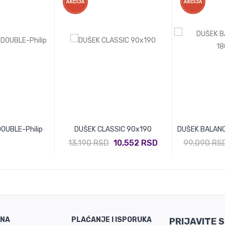
OUBLE-Philip
DUŠEK CLASSIC 90x190
DUŠEK BALANC
13,190 RSD
10,552 RSD
99,090 RS
INA
PLAĆANJE I ISPORUKA
PRIJAVITE 