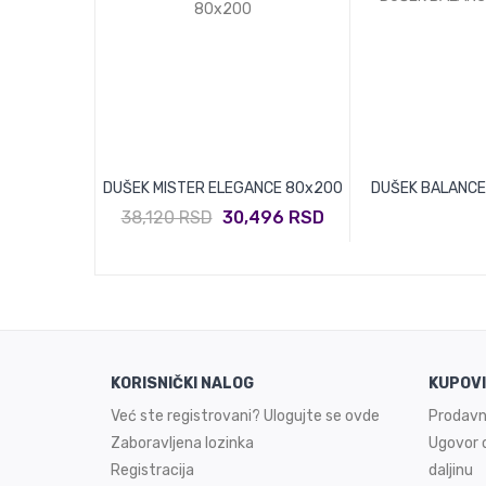
VIA 100x200
DUŠEK MISTER ELEGANCE 80x200
DUŠEK BALANCE 
,176 RSD
38,120 RSD
30,496 RSD
KORISNIČKI NALOG
KUPOV
Već ste registrovani? Ulogujte se ovde
Prodavn
Zaboravljena lozinka
Ugovor o
Registracija
daljinu