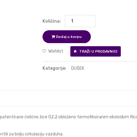
Količina:
Dodaj u korpu
Wishlist
TRAŽI U PRODAVNICI
Kategorije:
DUŠEK
 patentirane čelične žice O2,2 obloženo termofiksiranim ekološkim fil
li za bolju cirkulaciju vazduha.