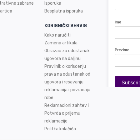
trativne zabrane
Isporuka
artica
Besplatna isporuka
KORISNIČKI SERVIS
Kako naručiti
Zamena artikala
Obrazac za odustanak
ugovora na daljinu
Pravilnik o koriscenju
prava na odustanak od
ugovora i resavanju
reklamacija i povracaju
robe
Reklamacioni zahtev i
Potvrda o prijemu
reklamacije
Politka kolačića