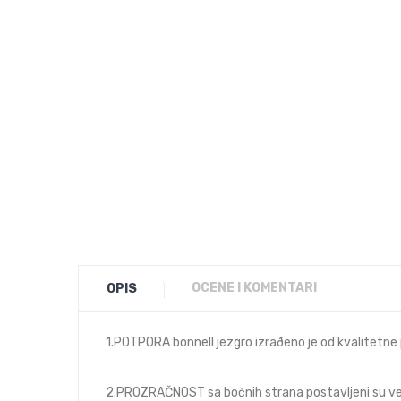
OCENE I KOMENTARI
OPIS
1.POTPORA bonnell jezgro izraðeno je od kvalitetne
2.PROZRAČNOST sa bočnih strana postavljeni su venti