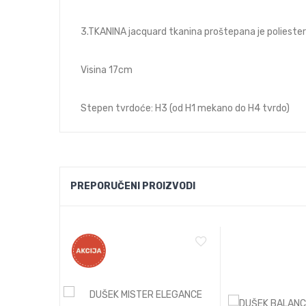
3.TKANINA jacquard tkanina proštepana je poliest
Visina 17cm
Stepen tvrdoće: H3 (od H1 mekano do H4 tvrdo)
PREPORUČENI PROIZVODI