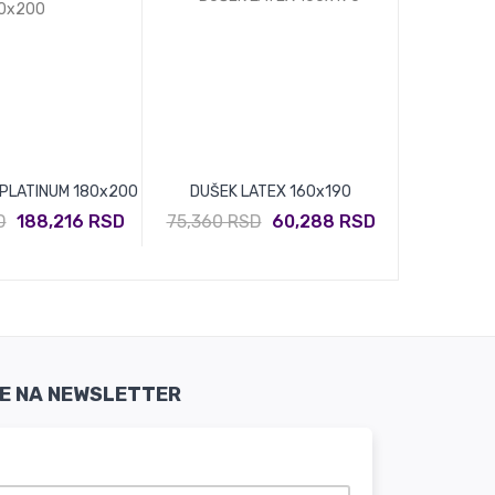
 PLATINUM 180x200
DUŠEK LATEX 160x190
DUŠEK
D
188,216 RSD
75,360 RSD
60,288 RSD
65,940 
SE NA NEWSLETTER