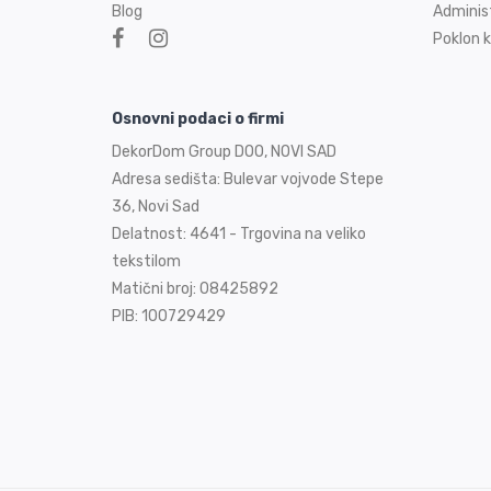
Blog
Adminis
Poklon k
Osnovni podaci o firmi
DekorDom Group DOO, NOVI SAD
Adresa sedišta: Bulevar vojvode Stepe
36, Novi Sad
Delatnost: 4641 - Trgovina na veliko
tekstilom
Matični broj: 08425892
PIB: 100729429