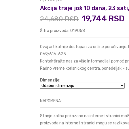
Akcija traje još 10 dana, 23 sat
19,744 RSD
24,680 RSD
Šifra proizvoda: 019058
Ovaj artikal nije dostupan za online poručivanje.
069/616-625
.
Kontaktirajte nas za više informacija i pomoć pr
Radno vreme korisničkog centra: ponedeljak – s
Dimenzije:
NAPOMENA:
Stanje zaliha prikazano na internet stranici mož
proizvoda na internet stranici mogu se razlikova