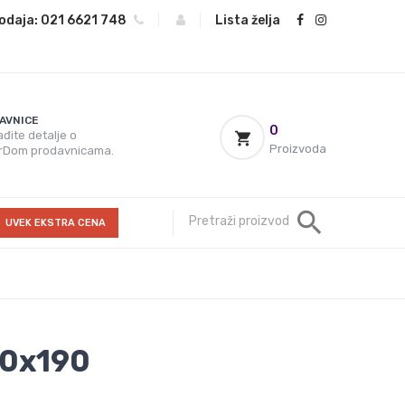
odaja:
021 6621 748
|
|
Lista želja
AVNICE
0
đite detalje o
Proizvoda
rDom prodavnicama.
UVEK EKSTRA CENA
60x190