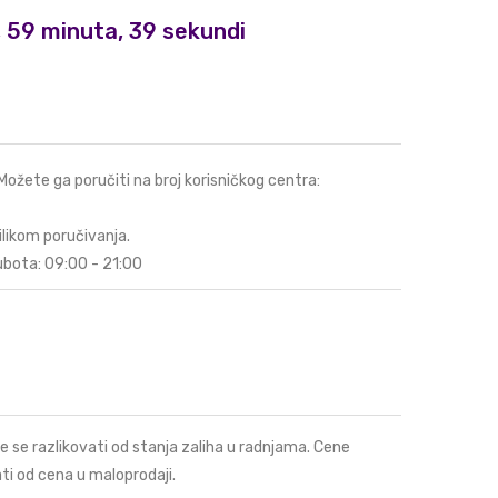
i, 59 minuta, 38 sekundi
 Možete ga poručiti na broj korisničkog centra:
ilikom poručivanja.
ubota: 09:00 - 21:00
e se razlikovati od stanja zaliha u radnjama. Cene
ti od cena u maloprodaji.