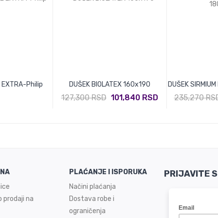
EXTRA-Philip
DUŠEK BIOLATEX 160x190
DUŠEK SIRMIUM
127,300 RSD
101,840 RSD
235,270 RS
INA
PLAĆANJE I ISPORUKA
PRIJAVITE 
ice
Načini plaćanja
 prodaji na
Dostava robe i
ograničenja