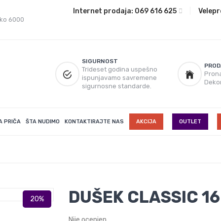
Internet prodaja:
069 616 625
|
Velepr
eko 6000
SIGURNOST
PROD
Trideset godina uspešno
Prona
ispunjavamo savremene
Deko
sigurnosne standarde.
A PRIČA
ŠTA NUDIMO
KONTAKTIRAJTE NAS
AKCIJA
OUTLET
DUŠEK CLASSIC 1
Nije ocenjen