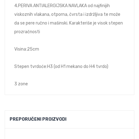
4.PERIVA ANTIALERGIJSKA NAVLAKA od najfinijih
viskoznih vlakana, otporna, čvrsta i izdržljiva te može
da se pere ručno i mašinski. Karakteriše je visok stepen
prozračnosti
Visina:25cm
Stepen tvrdoće:H3 (od H1 mekano do H4 tvrdo)
3 zone
PREPORUČENI PROIZVODI