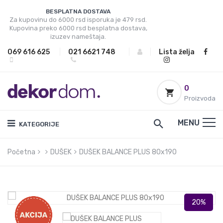
BESPLATNA DOSTAVA
Za kupovinu do 6000 rsd isporuka je 479 rsd.
Kupovina preko 6000 rsd besplatna dostava,
izuzev nameštaja.
069 616 625
|
021 6621 748
|
|
Lista želja
0
Proizvoda
MENU
KATEGORIJE
Početna
DUŠEK
DUŠEK BALANCE PLUS 80x190