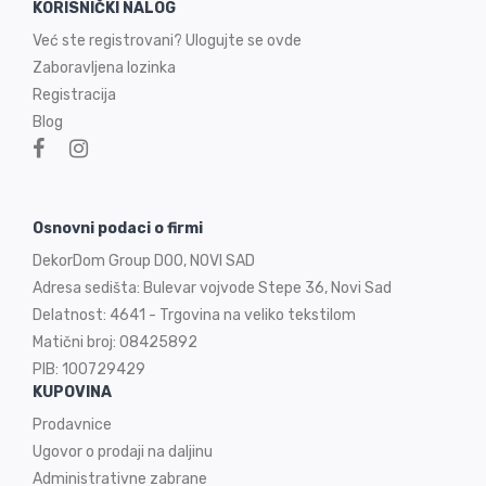
KORISNIČKI NALOG
Već ste registrovani? Ulogujte se ovde
Zaboravljena lozinka
Registracija
Blog
Osnovni podaci o firmi
DekorDom Group DOO, NOVI SAD
Adresa sedišta: Bulevar vojvode Stepe 36, Novi Sad
Delatnost: 4641 - Trgovina na veliko tekstilom
Matični broj: 08425892
PIB: 100729429
KUPOVINA
Prodavnice
Ugovor o prodaji na
daljinu
Administrativne zabrane