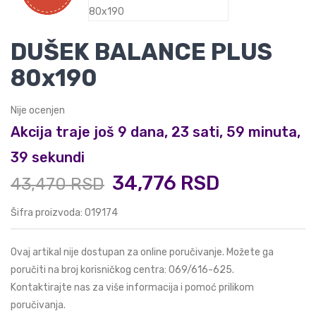
DUŠEK BALANCE PLUS
80x190
Nije ocenjen
Akcija traje još 9 dana, 23 sati, 59 minuta,
38 sekundi
34,776 RSD
43,470 RSD
Šifra proizvoda: 019174
Ovaj artikal nije dostupan za online poručivanje. Možete ga
poručiti na broj korisničkog centra:
069/616-625
.
Kontaktirajte nas za više informacija i pomoć prilikom
poručivanja.