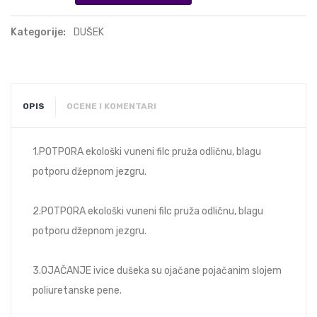
Kategorije:
DUŠEK
OPIS
OCENE I KOMENTARI
1.POTPORA ekološki vuneni filc pruža odličnu, blagu
potporu džepnom jezgru.
2.POTPORA ekološki vuneni filc pruža odličnu, blagu
potporu džepnom jezgru.
3.OJAČANJE ivice dušeka su ojačane pojačanim slojem
poliuretanske pene.