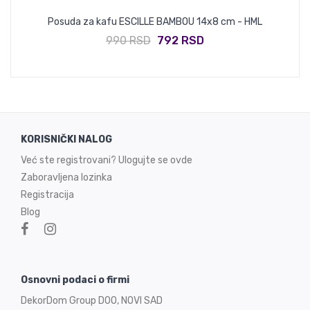
L
Posuda za kafu ESCILLE BAMBOU 14x8 cm - HML
990 RSD
792 RSD
KORISNIČKI NALOG
Već ste registrovani? Ulogujte se ovde
Zaboravljena lozinka
Registracija
Blog
Osnovni podaci o firmi
DekorDom Group DOO, NOVI SAD