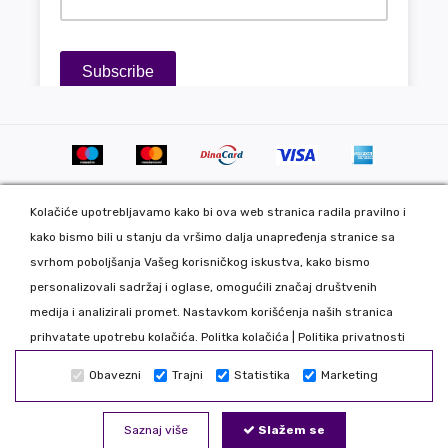
Kolačiće upotrebljavamo kako bi ova web stranica radila pravilno i
kako bismo bili u stanju da vršimo dalja unapređenja stranice sa
svrhom poboljšanja Vašeg korisničkog iskustva, kako bismo
personalizovali sadržaj i oglase, omogućili značaj društvenih
Copyright 2020 DekorDom Group DOO. All Rights Reserved. Web
medija i analizirali promet. Nastavkom korišćenja naših stranica
development: CMS by Global Webmasters -
prihvatate upotrebu kolačića.
Politka kolačića
|
Politika privatnosti
Izrada internet prodavnice
i
SEO
by
www.wbsdigital.com
Obavezni
Trajni
Statistika
Marketing
Sve podatke koje unosite na našoj online prodavnici koristimo
isključivo u našoj kompaniji tako da možete biti bezbedni da Vaše
Saznaj više
Slažem se
podatke nećemo davati trećim licima. Nastojimo da što realnije