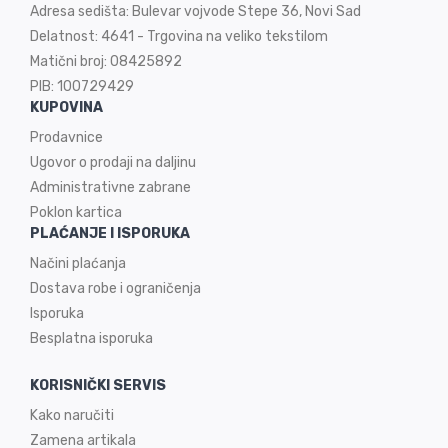
Adresa sedišta: Bulevar vojvode Stepe 36, Novi Sad
Delatnost: 4641 - Trgovina na veliko tekstilom
Matični broj: 08425892
PIB: 100729429
KUPOVINA
Prodavnice
Ugovor o prodaji na
daljinu
Administrativne zabrane
Poklon kartica
PLAĆANJE I ISPORUKA
Načini plaćanja
Dostava robe i ograničenja
Isporuka
Besplatna isporuka
KORISNIČKI SERVIS
Kako naručiti
Zamena artikala