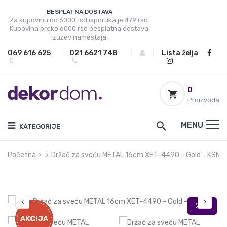
BESPLATNA DOSTAVA
Za kupovinu do 6000 rsd isporuka je 479 rsd.
Kupovina preko 6000 rsd besplatna dostava,
izuzev nameštaja.
069 616 625
|
021 6621 748
|
|
Lista želja
0
Proizvoda
MENU
KATEGORIJE
Početna
Držač za sveću METAL 16cm XET-4490 - Gold - KSN