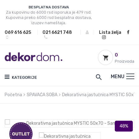
BESPLATNA DOSTAVA
Za kupovinu do 6000 rsd isporuka je 479 rsd.
Kupovina preko 6000 rsd besplatna dostava,
izuzev nameštaja.
069 616 625
|
021 6621 748
|
|
Lista želja
0
Proizvoda
MENU
KATEGORIJE
Početna
SPAVAĆA SOBA
Dekorativna jastučnica MYSTIC 50x70