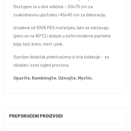
Dostupne su u dve veličine – 50x70 cm za
svakodnevnu upotrebu i 45x45 cm za dekoraciju.
Izrađene od 100% PES materijala, lako se održavaju
(peru se na 40°C) i dolaze u četiri moderne pastelne
boje: bež, krem, mint i pink.
Savršen dodatak prekrivačima iz iste kolekcije – za
skladan i svež izgled prostora.
Uparite. Kombinujte. Uživajte. Mystic.
PREPORUČENI PROIZVODI