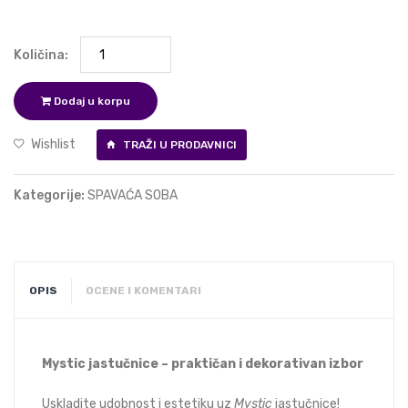
Količina:
Dodaj u korpu
Wishlist
TRAŽI U PRODAVNICI
Kategorije:
SPAVAĆA SOBA
OPIS
OCENE I KOMENTARI
Mystic jastučnice – praktičan i dekorativan izbor
Uskladite udobnost i estetiku uz
Mystic
jastučnice!