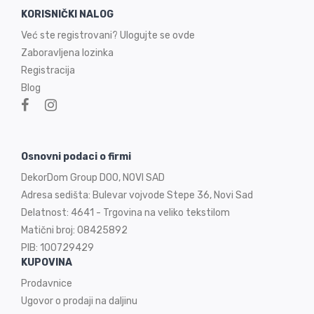
KORISNIČKI NALOG
Već ste registrovani? Ulogujte se ovde
Zaboravljena lozinka
Registracija
Blog
Osnovni podaci o firmi
DekorDom Group DOO, NOVI SAD
Adresa sedišta: Bulevar vojvode Stepe 36, Novi Sad
Delatnost: 4641 - Trgovina na veliko tekstilom
Matični broj: 08425892
PIB: 100729429
KUPOVINA
Prodavnice
Ugovor o prodaji na
daljinu