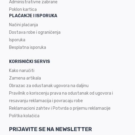
Administrativne zabrane
Poklon kartica
PLAĆANJE I ISPORUKA
Načini plaćanja
Dostava robe i ograničenja
Isporuka
Besplatna isporuka
KORISNIČKI SERVIS
Kako naručiti
Zamena artikala
Obrazac za odustanak ugovora na daljinu
Pravilnik o koriscenju prava na odustanak od ugovora i
resavanju reklamacija i povracaju robe
Reklamacioni zahtev i Potvrda o prijemu reklamacije
Politka kolačića
PRIJAVITE SE NA NEWSLETTER