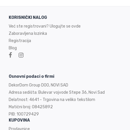
KORISNIČKI NALOG
Već ste registrovani? Ulogujte se ovde
Zaboravljena lozinka
Registracija
Blog
Osnovni podaci o firmi
DekorDom Group DOO, NOVI SAD
Adresa sedišta: Bulevar vojvode Stepe 36, Novi Sad
Delatnost: 4641 - Trgovina na veliko tekstilom
Matični broj: 08425892
PIB: 100729429
KUPOVINA
Prodavnice