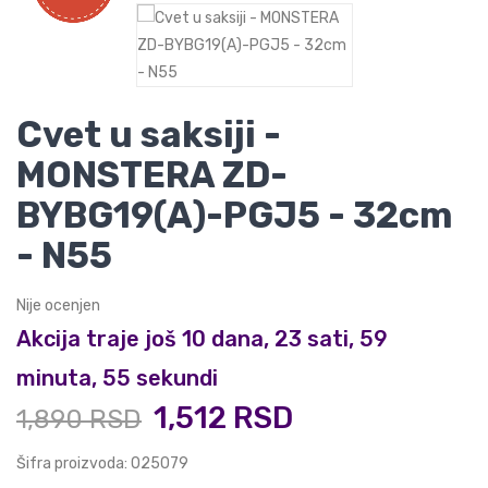
Cvet u saksiji -
MONSTERA ZD-
BYBG19(A)-PGJ5 - 32cm
- N55
Nije ocenjen
Akcija traje još 10 dana, 23 sati, 59
minuta, 54 sekundi
1,512 RSD
1,890 RSD
Šifra proizvoda: 025079