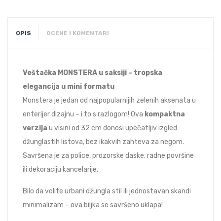
OPIS
OCENE I KOMENTARI
Veštačka MONSTERA u saksiji – tropska
elegancija u mini formatu
Monstera je jedan od najpopularnijih zelenih aksenata u
enterijer dizajnu – i to s razlogom! Ova
kompaktna
verzija
u visini od 32 cm donosi upečatljiv izgled
džunglastih listova, bez ikakvih zahteva za negom.
Savršena je za police, prozorske daske, radne površine
ili dekoraciju kancelarije.
Bilo da volite urbani džungla stil ili jednostavan skandi
minimalizam – ova biljka se savršeno uklapa!