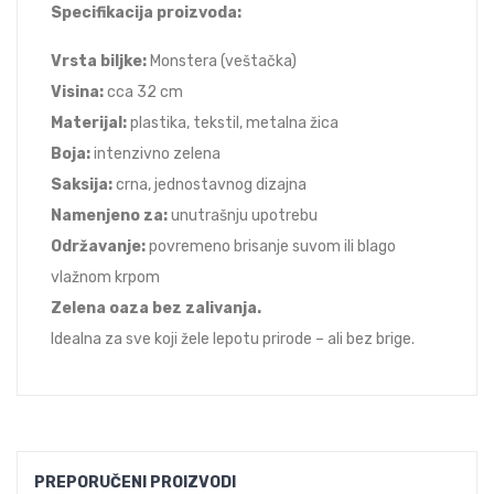
Specifikacija proizvoda:
Vrsta biljke:
Monstera (veštačka)
Visina:
cca 32 cm
Materijal:
plastika, tekstil, metalna žica
Boja:
intenzivno zelena
Saksija:
crna, jednostavnog dizajna
Namenjeno za:
unutrašnju upotrebu
Održavanje:
povremeno brisanje suvom ili blago
vlažnom krpom
Zelena oaza bez zalivanja.
Idealna za sve koji žele lepotu prirode – ali bez brige.
PREPORUČENI PROIZVODI