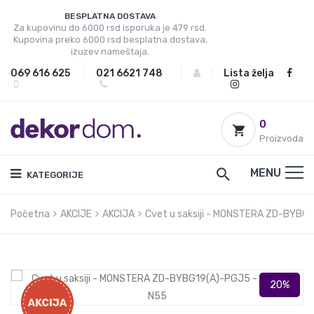
BESPLATNA DOSTAVA
Za kupovinu do 6000 rsd isporuka je 479 rsd.
Kupovina preko 6000 rsd besplatna dostava,
izuzev nameštaja.
069 616 625
|
021 6621 748
|
|
Lista želja
0
Proizvoda
MENU
KATEGORIJE
Početna
AKCIJE
AKCIJA
Cvet u saksiji - MONSTERA ZD-BYBG