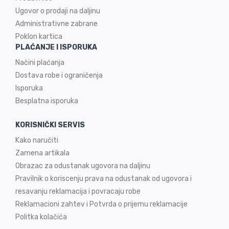
Ugovor o prodaji na
daljinu
Administrativne zabrane
Poklon kartica
PLAĆANJE I ISPORUKA
Načini plaćanja
Dostava robe i ograničenja
Isporuka
Besplatna isporuka
KORISNIČKI SERVIS
Kako naručiti
Zamena artikala
Obrazac za odustanak ugovora na daljinu
Pravilnik o koriscenju prava na odustanak od ugovora i
resavanju reklamacija i povracaju robe
Reklamacioni zahtev i Potvrda o prijemu reklamacije
Politka kolačića