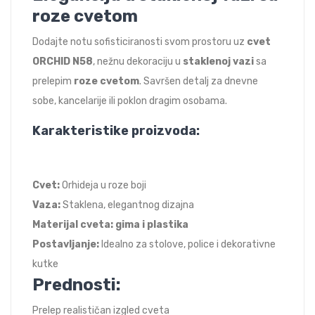
roze cvetom
Dodajte notu sofisticiranosti svom prostoru uz
cvet
ORCHID N58
, nežnu dekoraciju u
staklenoj vazi
sa
prelepim
roze cvetom
. Savršen detalj za dnevne
sobe, kancelarije ili poklon dragim osobama.
Karakteristike proizvoda:
Cvet:
Orhideja u roze boji
Vaza:
Staklena, elegantnog dizajna
Materijal cveta: gima i plastika
Postavljanje:
Idealno za stolove, police i dekorativne
kutke
Prednosti:
Prelep realističan izgled cveta