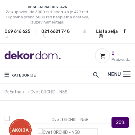
BESPLATNA DOSTAVA
Za kupovinu do 6000 rsd isporuka je 479 rsd.
Kupovina preko 6000 rsd besplatna dostava,
izuzev nameštaja.
069 616 625
|
021 6621 748
|
|
Lista želja
0
Proizvoda
MENU
KATEGORIJE
Početna
Cvet ORCHID - N58