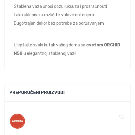
Staklena vaza unosi dozu luksuza i prozračnosti
Lako uklopiva u različite stilove enterijera
Dugotrajan dekor bez potrebe za održavanjem
Ulepšajte svaki kutak vašeg doma sa
cvetom ORCHID
N58
u elegantnoj staklenoj vazi!
PREPORUČENI PROIZVODI