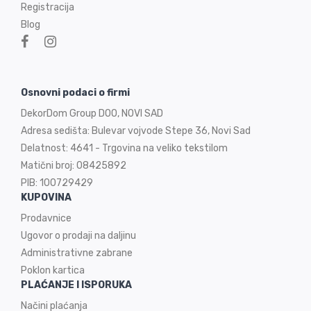
Registracija
Blog
Osnovni podaci o firmi
DekorDom Group DOO, NOVI SAD
Adresa sedišta: Bulevar vojvode Stepe 36, Novi Sad
Delatnost: 4641 - Trgovina na veliko tekstilom
Matični broj: 08425892
PIB: 100729429
KUPOVINA
Prodavnice
Ugovor o prodaji na
daljinu
Administrativne zabrane
Poklon kartica
PLAĆANJE I ISPORUKA
Načini plaćanja