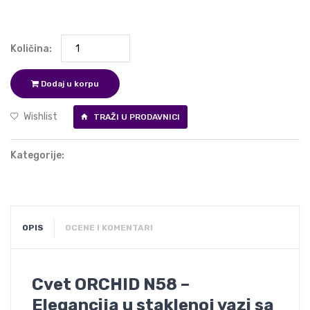
Količina:
Dodaj u korpu
Wishlist
TRAŽI U PRODAVNICI
Kategorije:
OPIS
OCENE I KOMENTARI
Cvet ORCHID N58 –
Elegancija u staklenoj vazi sa