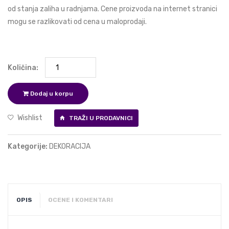
od stanja zaliha u radnjama. Cene proizvoda na internet stranici
mogu se razlikovati od cena u maloprodaji.
Količina:
Dodaj u korpu
Wishlist
TRAŽI U PRODAVNICI
Kategorije:
DEKORACIJA
OPIS
OCENE I KOMENTARI