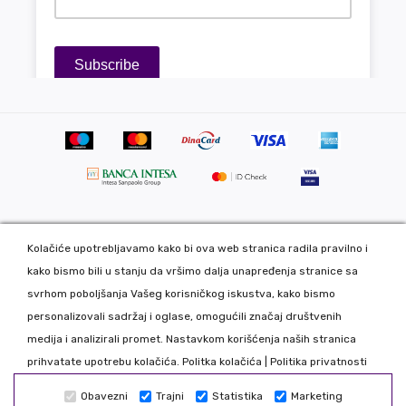
Kolačiće upotrebljavamo kako bi ova web stranica radila pravilno i
Copyright 2020 DekorDom Group DOO. All Rights Reserved. Web
kako bismo bili u stanju da vršimo dalja unapređenja stranice sa
development: CMS by Global Webmasters -
svrhom poboljšanja Vašeg korisničkog iskustva, kako bismo
Izrada internet prodavnice
i
SEO
by
www.wbsdigital.com
personalizovali sadržaj i oglase, omogućili značaj društvenih
medija i analizirali promet. Nastavkom korišćenja naših stranica
Sve podatke koje unosite na našoj online prodavnici koristimo
prihvatate upotrebu kolačića.
Politka kolačića
|
Politika privatnosti
isključivo u našoj kompaniji tako da možete biti bezbedni da Vaše
Obavezni
Trajni
Statistika
Marketing
podatke nećemo davati trećim licima. Nastojimo da što realnije