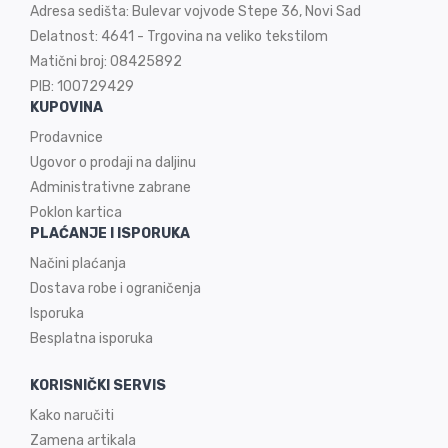
Adresa sedišta: Bulevar vojvode Stepe 36, Novi Sad
Delatnost: 4641 - Trgovina na veliko tekstilom
Matični broj: 08425892
PIB: 100729429
KUPOVINA
Prodavnice
Ugovor o prodaji na
daljinu
Administrativne zabrane
Poklon kartica
PLAĆANJE I ISPORUKA
Načini plaćanja
Dostava robe i ograničenja
Isporuka
Besplatna isporuka
KORISNIČKI SERVIS
Kako naručiti
Zamena artikala