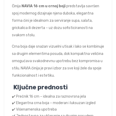
Činija
NAVIA 16 cm u crnoj boji
predstavlja savršen
spoj modernog dizajnaje njena duboka, elegantna
forma čini je idealnom za serviranje supa, salata,
grickalica ili dezerta – uz dozu sofisticiranosti na
svakom stolu.
Crna boja daje snažan vizuelni utisak i lako se kombinuje
sa drugim elementima posuđa, dok kompaktna veličina
omogućava svakodnevnu upotrebu bez kompromisa u
stilu. NAVIA činija je pravi izbor za sve koji žele da spoje
funkcionalnost i estetiku.
Ključne prednosti
✔️ Prečnik 16 cm – idealna za raznovrsna jela
✔️ Elegantna crna boja – moderan i luksuzan izgled
✔️ Višenamenska upotreba
✔️ Jednostavna za uklapanje sa drugim posuđem