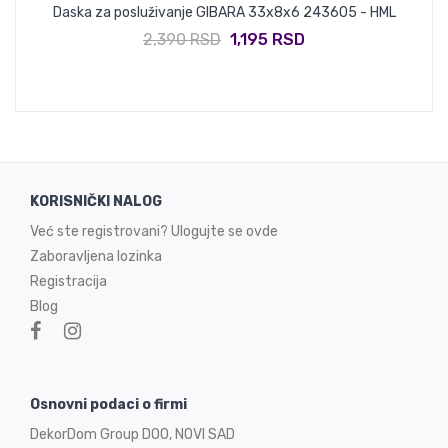
 -
Daska za posluživanje GIBARA 33x8x6 243605 - HML
2,390 RSD
1,195 RSD
KORISNIČKI NALOG
Već ste registrovani? Ulogujte se ovde
Zaboravljena lozinka
Registracija
Blog
Osnovni podaci o firmi
DekorDom Group DOO, NOVI SAD