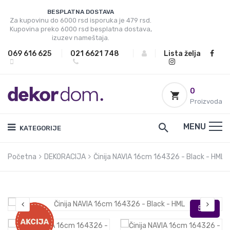
BESPLATNA DOSTAVA
Za kupovinu do 6000 rsd isporuka je 479 rsd.
Kupovina preko 6000 rsd besplatna dostava,
izuzev nameštaja.
069 616 625
|
021 6621 748
|
|
Lista želja
0
Proizvoda
MENU
KATEGORIJE
Početna
DEKORACIJA
Činija NAVIA 16cm 164326 - Black - HML